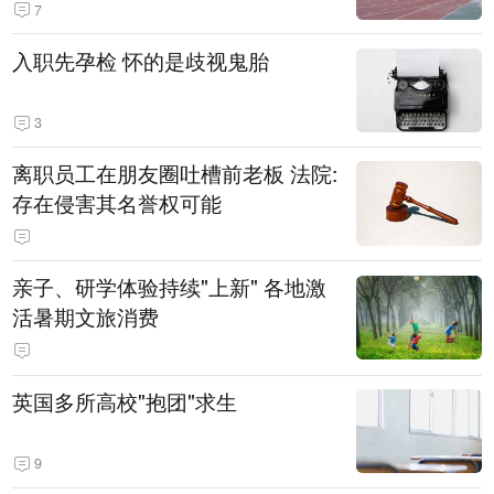
7
入职先孕检 怀的是歧视鬼胎
3
离职员工在朋友圈吐槽前老板 法院:
存在侵害其名誉权可能
亲子、研学体验持续"上新" 各地激
活暑期文旅消费
英国多所高校"抱团"求生
9