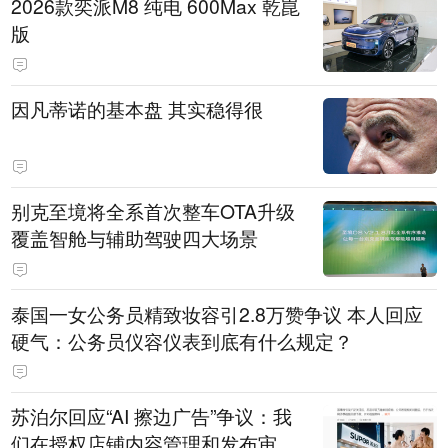
2026款奕派M8 纯电 600Max 乾崑
版
因凡蒂诺的基本盘 其实稳得很
别克至境将全系首次整车OTA升级
覆盖智舱与辅助驾驶四大场景
泰国一女公务员精致妆容引2.8万赞争议 本人回应
硬气：公务员仪容仪表到底有什么规定？
苏泊尔回应“AI 擦边广告”争议：我
们在授权店铺内容管理和发布审核