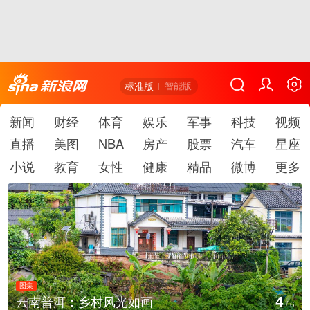
标准版
智能版
新闻
财经
体育
娱乐
军事
科技
视频
直播
美图
NBA
房产
股票
汽车
星座
小说
教育
女性
健康
精品
微博
更多
图集
5
安徽长丰：葡萄丰收采摘忙
/
6