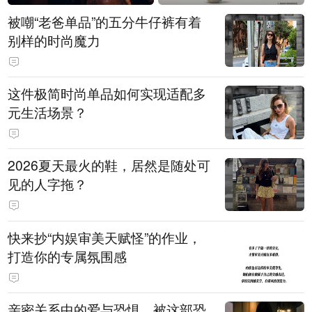
被嘲“老爸单品”的五分牛仔裤有着
别样的时尚魔力
这件极简时尚单品如何实现适配多
元生活场景？
2026夏天最火的鞋，居然是随处可
见的人字拖？
快来抄“内娱审美天赋怪”的作业，
打造你的专属氛围感
亲密关系中的爱与恐惧，被这部恐