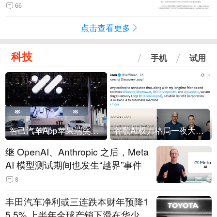
66
点击查看更多
科技
手机
试用
智己汽车App苹果端突然“下架”
谷歌AI权力格局一夜大洗牌
继 OpenAI、Anthropic 之后，Meta
AI 模型测试期间也发生“越界”事件
8
丰田汽车净利或三连跌本财年预降1
5.5% 上半年全球产销下滑在华少卖