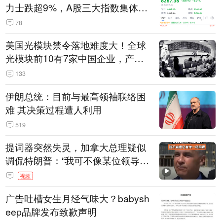
力士跌超9%，A股三大指数集体低
开
78
美国光模块禁令落地难度大！全球
光模块前10有7家中国企业，产业
界人士：想“脱钩”并不容易
133
伊朗总统：目前与最高领袖联络困
难 其决策过程遭人利用
519
提词器突然失灵，加拿大总理疑似
调侃特朗普：“我可不像某位领导
人，把这当成一场阴谋”，全场哄笑
视频
广告吐槽女生月经气味大？babysh
eep品牌发布致歉声明