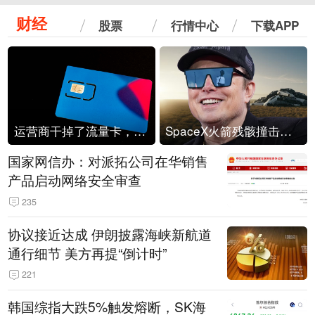
财经
股票
行情中心
下载APP
运营商干掉了流量卡，他们真的玩不起了
SpaceX火箭残骸撞击月球
国家网信办：对派拓公司在华销售
产品启动网络安全审查
235
协议接近达成 伊朗披露海峡新航道
通行细节 美方再提“倒计时”
221
韩国综指大跌5%触发熔断，SK海