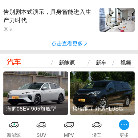
告别剧本式演示，具身智能进入生
产力时代
9
点击查看更多
汽车
新能源
新车
视频
海豹08EV 905旗舰型
格瑞维亚 舒适PLUS版
新能源
SUV
MPV
轿车
更多