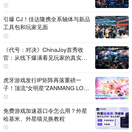
引爆 CJ！佳达隆携全系轴体与新品
工具包和玩家见面
《代号：对决》ChinaJoy首秀收
官：从线下爆满看见玩家的真实期
待
虎牙游戏发行IP矩阵再落重磅一
子！顶流“女明星”ZANMANG LOO
PY 正版3D消除手游《消消奇遇》
惊喜曝光
免费游戏加速器口令怎么用？外星
哈基米、外星喵兑换教程