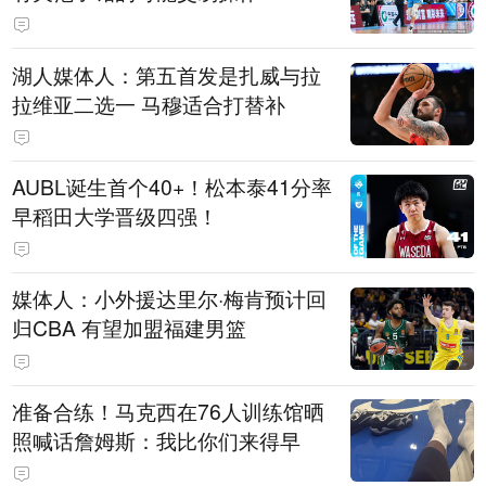
湖人媒体人：第五首发是扎威与拉
拉维亚二选一 马穆适合打替补
AUBL诞生首个40+！松本泰41分率
早稻田大学晋级四强！
媒体人：小外援达里尔·梅肯预计回
归CBA 有望加盟福建男篮
准备合练！马克西在76人训练馆晒
照喊话詹姆斯：我比你们来得早