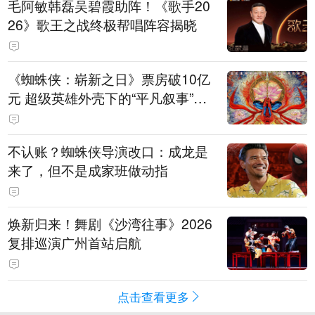
毛阿敏韩磊吴碧霞助阵！《歌手20
26》歌王之战终极帮唱阵容揭晓
《蜘蛛侠：崭新之日》票房破10亿
元 超级英雄外壳下的“平凡叙事”打
动人心
不认账？蜘蛛侠导演改口：成龙是
来了，但不是成家班做动指
焕新归来！舞剧《沙湾往事》2026
复排巡演广州首站启航
点击查看更多