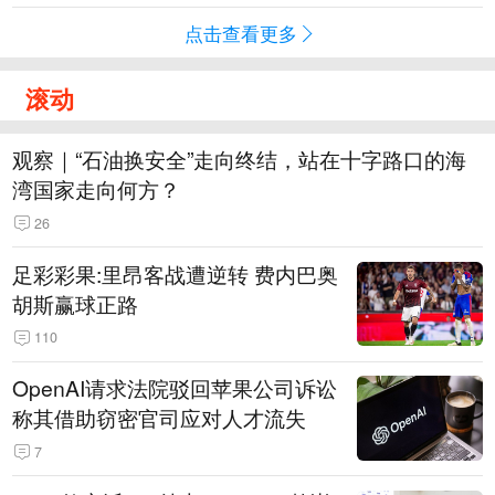
点击查看更多
滚动
观察｜“石油换安全”走向终结，站在十字路口的海
湾国家走向何方？
26
足彩彩果:里昂客战遭逆转 费内巴奥
胡斯赢球正路
110
OpenAI请求法院驳回苹果公司诉讼
称其借助窃密官司应对人才流失
7