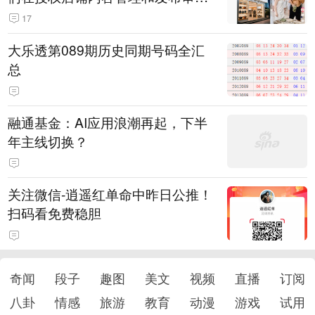
机制上仍有疏漏
17
大乐透第089期历史同期号码全汇
总
融通基金：AI应用浪潮再起，下半
年主线切换？
关注微信-逍遥红单命中昨日公推！
扫码看免费稳胆
奇闻
段子
趣图
美文
视频
直播
订阅
八卦
情感
旅游
教育
动漫
游戏
试用