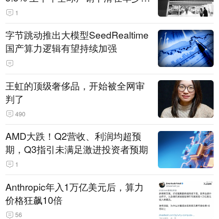
14.3万辆
1
字节跳动推出大模型SeedRealtime
国产算力逻辑有望持续加强
王虹的顶级奢侈品，开始被全网审
判了
490
AMD大跌！Q2营收、利润均超预
期，Q3指引未满足激进投资者预期
1
Anthropic年入1万亿美元后，算力
价格狂飙10倍
56