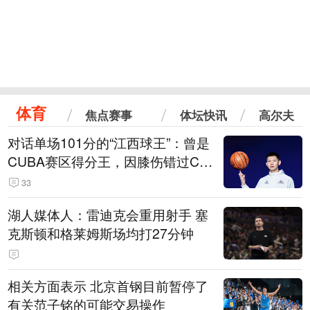
体育
焦点赛事
体坛快讯
高尔夫
对话单场101分的“江西球王”：曾是
CUBA赛区得分王，因膝伤错过CB
A选秀
33
湖人媒体人：雷迪克会重用射手 塞
克斯顿和格莱姆斯场均打27分钟
相关方面表示 北京首钢目前暂停了
有关范子铭的可能交易操作