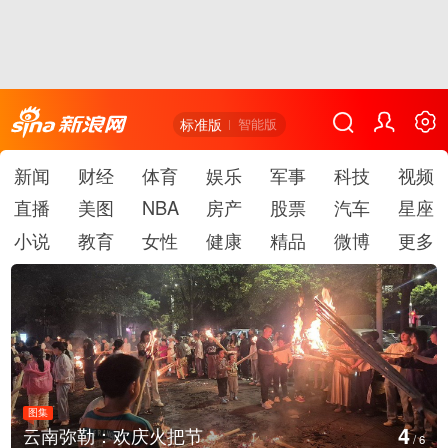
标准版
智能版
新闻
财经
体育
娱乐
军事
科技
视频
直播
美图
NBA
房产
股票
汽车
星座
小说
教育
女性
健康
精品
微博
更多
图集
5
庆火把节
江西铅山：千灯点
/
6