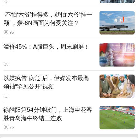
“不怕‘六爷’挂得多，就怕‘六爷’挂一
颗”，轰-6N画面为何受关注？
95
溢价45%！A股巨头，周末刷屏！
以媒疯传“病危”后，伊媒发布最高
领袖“罕见公开”视频
徐皓阳第54分钟破门，上海申花客
胜青岛海牛终结三连败
75