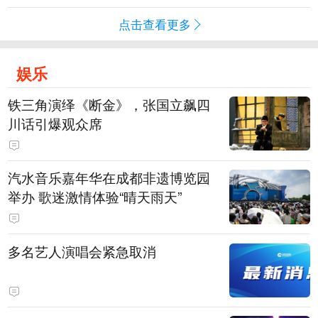
点击查看更多
娱乐
铁三角演绎《断金》，张国立飙四
川话引爆观众席
汽水音乐嘉年华在成都非遗博览园
举办 歌迷激情体验“晴天雨天”
多名艺人演唱会紧急取消