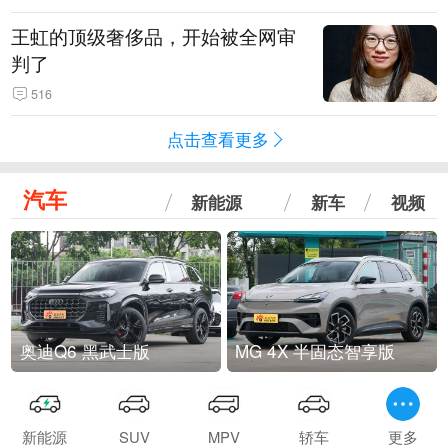
王虹的顶级奢侈品，开始被全网审
判了
516
点击查看更多
汽车
新能源
新车
视频
奥迪Q6 黑武士版
MG 4X 半固态智享版
新能源
SUV
MPV
轿车
更多