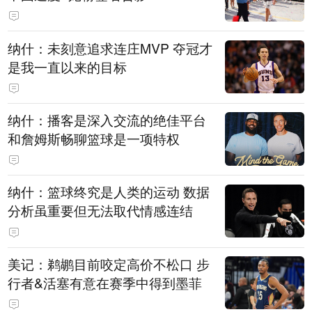
纳什：未刻意追求连庄MVP 夺冠才
是我一直以来的目标
纳什：播客是深入交流的绝佳平台
和詹姆斯畅聊篮球是一项特权
纳什：篮球终究是人类的运动 数据
分析虽重要但无法取代情感连结
美记：鹈鹕目前咬定高价不松口 步
行者&活塞有意在赛季中得到墨菲