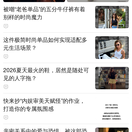
被嘲“老爸单品”的五分牛仔裤有着
别样的时尚魔力
这件极简时尚单品如何实现适配多
元生活场景？
2026夏天最火的鞋，居然是随处可
见的人字拖？
快来抄“内娱审美天赋怪”的作业，
打造你的专属氛围感
亲密关系中的爱与恐惧，被这部恐