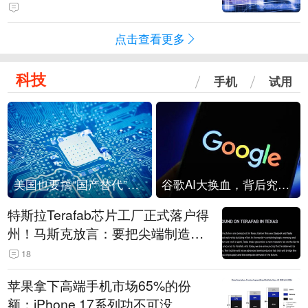
点击查看更多
科技
手机
试用
美国也要搞“国产替代”？先算清三笔账
谷歌AI大换血，背后究竟发生了什么？
特斯拉Terafab芯片工厂正式落户得
州！马斯克放言：要把尖端制造带
回美国
18
苹果拿下高端手机市场65%的份
额：iPhone 17系列功不可没