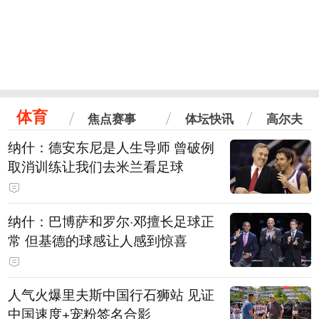
体育
焦点赛事
体坛快讯
高尔夫
纳什：德安东尼是人生导师 曾破例
取消训练让我们去米兰看足球
纳什：巴博萨和罗尔·邓擅长足球正
常 但基德的球感让人感到惊喜
人气火爆里夫斯中国行石狮站 见证
中国速度+宠粉签名合影