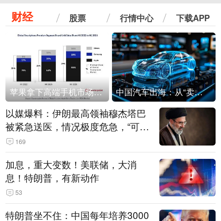
财经
股票
行情中心
下载APP
苹果拿下高端手机市场65%的份额：iPhone 17系列功不可没
中国汽车出海：从“卖出去”到“走进去”
以媒爆料：伊朗最高领袖穆杰塔巴
被紧急送医，情况极度危急，“可能
随时会死去”
169
加息，重大变数！美联储，大消
息！特朗普，有新动作
53
特朗普坐不住：中国每年培养3000