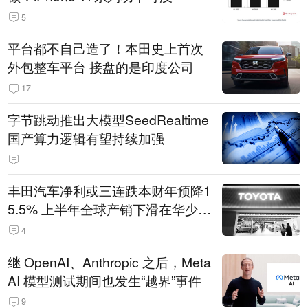
5
平台都不自己造了！本田史上首次
外包整车平台 接盘的是印度公司
17
字节跳动推出大模型SeedRealtime
国产算力逻辑有望持续加强
丰田汽车净利或三连跌本财年预降1
5.5% 上半年全球产销下滑在华少卖
14.3万辆
4
继 OpenAI、Anthropic 之后，Meta
AI 模型测试期间也发生“越界”事件
9