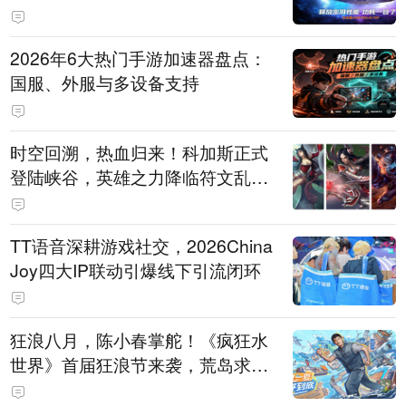
打造旗舰供电方案
2026年6大热门手游加速器盘点：
国服、外服与多设备支持
时空回溯，热血归来！科加斯正式
登陆峡谷，英雄之力降临符文乱
斗！
TT语音深耕游戏社交，2026China
Joy四大IP联动引爆线下引流闭环
狂浪八月，陈小春掌舵！《疯狂水
世界》首届狂浪节来袭，荒岛求生
直播即将开启