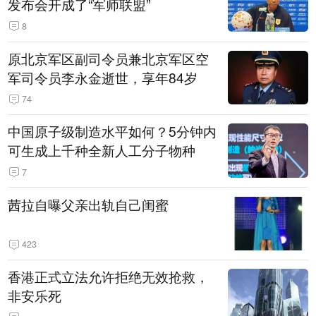
发布会开成了“军师联盟”
8
原北京军区副司令员兼北京军区空
军司令员李永金逝世，享年84岁
74
中国原子级制造水平如何？5分钟内
可生成上千种全新人工分子物种
7
茜拉自曝父亲出轨自己闺蜜
423
香港正式立法允许拒绝无效抢救，
非安乐死