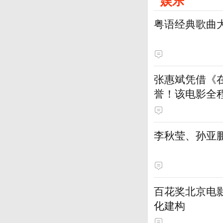
娱乐
粤语经典歌曲
张惠斌凭借《
誉！该电影全
土演员
李秋莹、孙亚
百花奖北京电
化建构