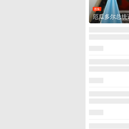
图集
美国斯波坎