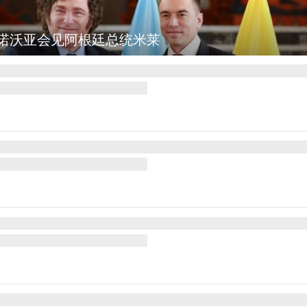
：野火烧毁700多所房屋