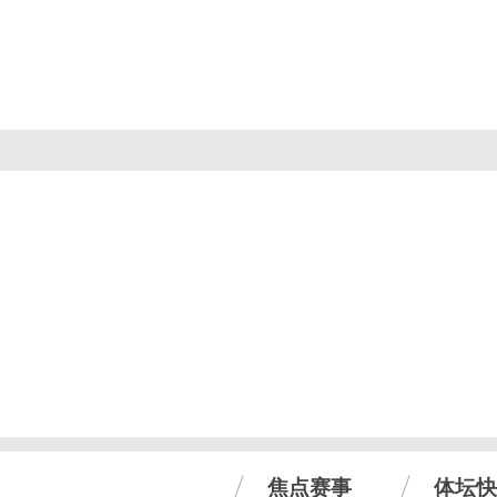
焦点赛事
体坛快