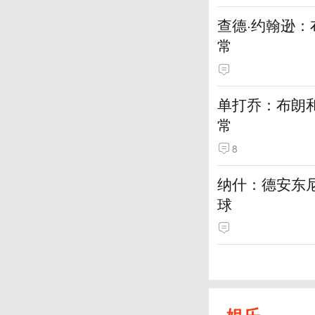
查德·约翰逊
常
单打乔：布朗
常
8
纳什：德安东
球