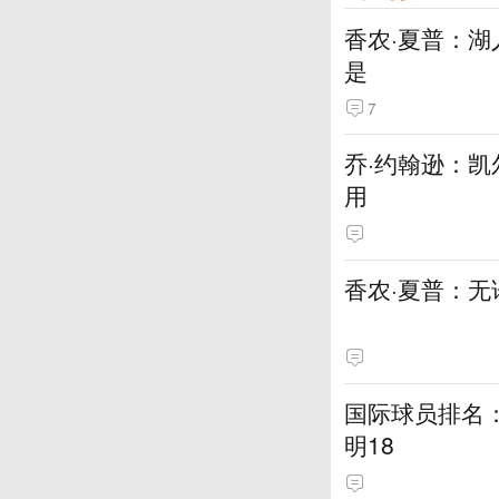
香农·夏普：
是
7
乔·约翰逊：
用
香农·夏普：
国际球员排名：大
明18