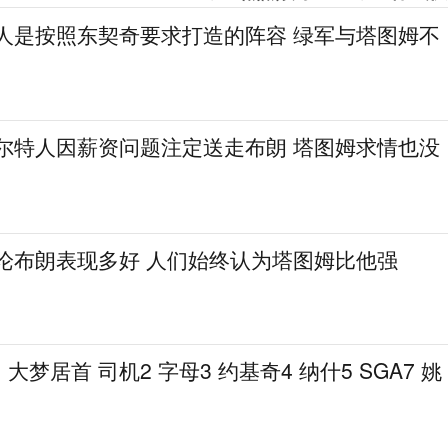
湖人是按照东契奇要求打造的阵容 绿军与塔图姆不
凯尔特人因薪资问题注定送走布朗 塔图姆求情也没
无论布朗表现多好 人们始终认为塔图姆比他强
梦居首 司机2 字母3 约基奇4 纳什5 SGA7 姚