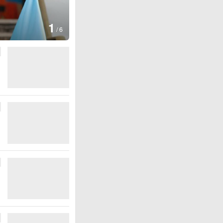
图集
2
叙利亚：大马士革发生爆炸
/
6