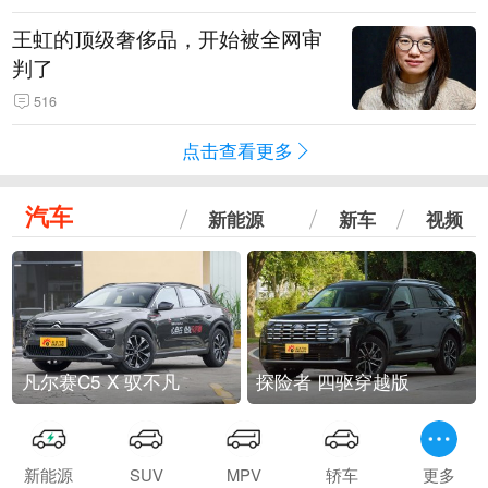
王虹的顶级奢侈品，开始被全网审
判了
516
点击查看更多
汽车
新能源
新车
视频
凡尔赛C5 X 驭不凡
探险者 四驱穿越版
新能源
SUV
MPV
轿车
更多