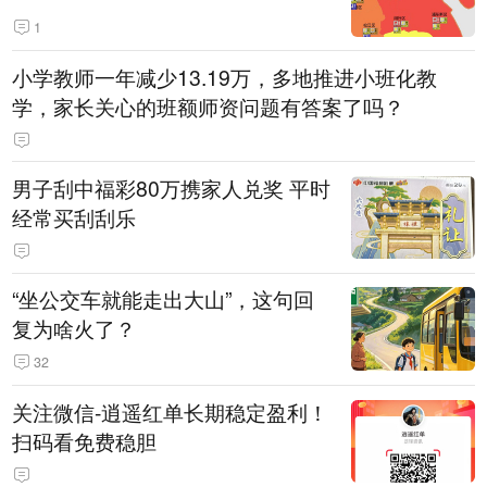
1
小学教师一年减少13.19万，多地推进小班化教
学，家长关心的班额师资问题有答案了吗？
男子刮中福彩80万携家人兑奖 平时
经常买刮刮乐
“坐公交车就能走出大山”，这句回
复为啥火了？
32
关注微信-逍遥红单长期稳定盈利！
扫码看免费稳胆