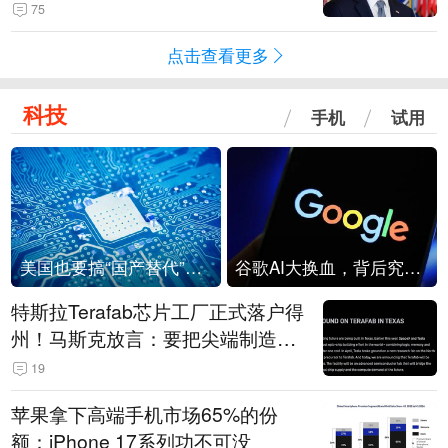
75
点击查看更多
科技
手机
试用
美国也要搞“国产替代”？先算清三笔账
谷歌AI大换血，背后究竟发生了什么？
特斯拉Terafab芯片工厂正式落户得
州！马斯克放言：要把尖端制造带
回美国
19
苹果拿下高端手机市场65%的份
额：iPhone 17系列功不可没