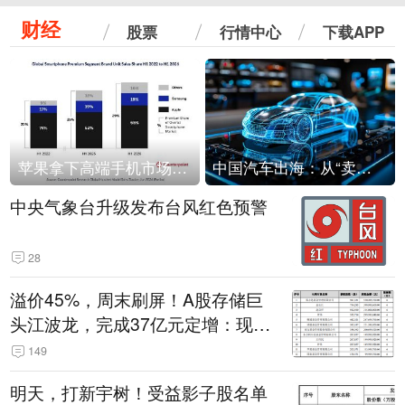
财经
股票
行情中心
下载APP
苹果拿下高端手机市场65%的份额：iPhone 17系列功不可没
中国汽车出海：从“卖出去”到“走进去”
中央气象台升级发布台风红色预警
28
溢价45%，周末刷屏！A股存储巨
头江波龙，完成37亿元定增：现价
386.6元，定增价560元
149
明天，打新宇树！受益影子股名单