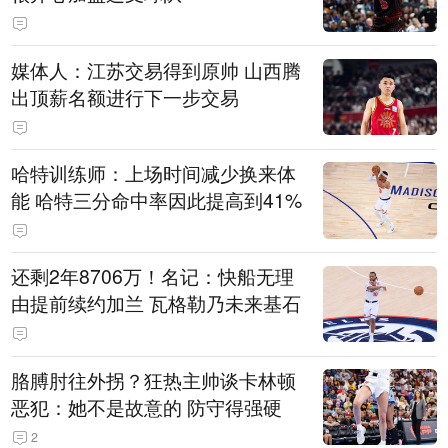
媒体人：江苏交易得到原帅 山西腾
出顶薪名额进行下一步交易
哈特训练师：上场时间减少换来体
能 哈特三分命中率因此提高到41%
还剩2年8706万！名记：快船无理
由提前续约加兰 瓦格勒乃未来基石
胳膊肘往外拐？狂热主帅谈卡林顿
恶犯：她不是故意的 防守得强硬
2