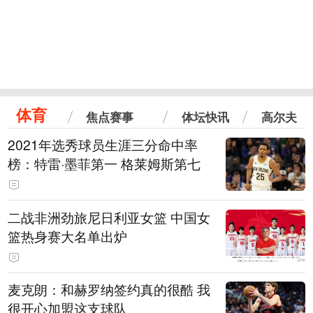
体育
焦点赛事
体坛快讯
高尔夫
2021年选秀球员生涯三分命中率
榜：特雷·墨菲第一 格莱姆斯第七
二战非洲劲旅尼日利亚女篮 中国女
篮热身赛大名单出炉
麦克朗：和赫罗纳签约真的很酷 我
很开心加盟这支球队