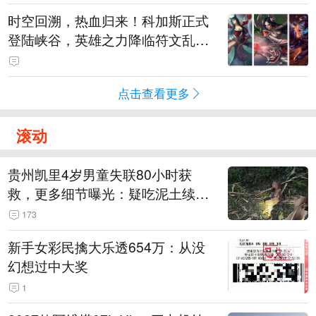
时空回溯，热血归来！科加斯正式
登陆峡谷，英雄之力降临符文乱
斗！
点击查看更多
滚动
贵州凯里4岁男童失联80小时获
救，更多细节曝光：疑吃泥土续
命，搜救至20米附近错过多找3天
173
新手女彩民擒大乐透654万：从没
幻想过中大奖
1