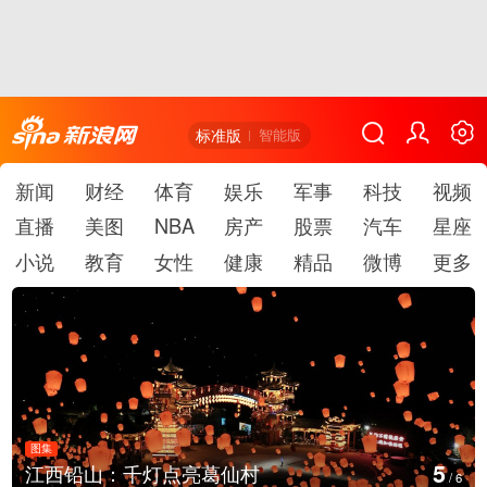
标准版
智能版
新闻
财经
体育
娱乐
军事
科技
视频
直播
美图
NBA
房产
股票
汽车
星座
小说
教育
女性
健康
精品
微博
更多
图集
6
葛仙村
上海：七彩稻田画迎最佳
/
6