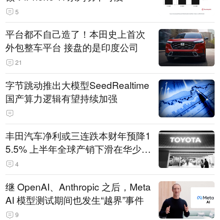
5
平台都不自己造了！本田史上首次
外包整车平台 接盘的是印度公司
21
字节跳动推出大模型SeedRealtime
国产算力逻辑有望持续加强
丰田汽车净利或三连跌本财年预降1
5.5% 上半年全球产销下滑在华少卖
14.3万辆
4
继 OpenAI、Anthropic 之后，Meta
AI 模型测试期间也发生“越界”事件
9