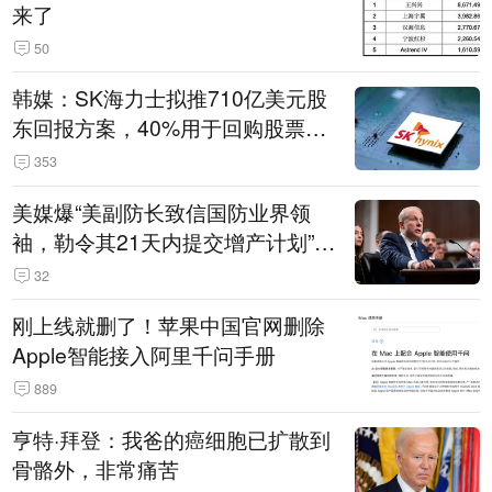
来了
50
韩媒：SK海力士拟推710亿美元股
东回报方案，40%用于回购股票，
相当于美股发行规模
353
美媒爆“美副防长致信国防业界领
袖，勒令其21天内提交增产计划”，
五角大楼回应
32
刚上线就删了！苹果中国官网删除
Apple智能接入阿里千问手册
889
亨特·拜登：我爸的癌细胞已扩散到
骨骼外，非常痛苦