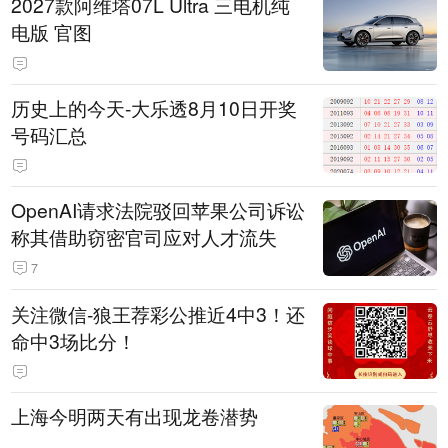
2027款阿维塔07L Ultra 三电机纯
电版 官图
历史上的今天-大乐透8月10日开奖
号码汇总
OpenAI请求法院驳回苹果公司诉讼
称其借助窃密官司应对人才流失
7
关注微信-狼王荐彩公推近4中3！还
命中3场比分！
上海今明两天有出现龙卷潜势