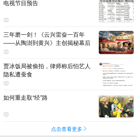
电视节目预告
三年磨一剑！《云兴雷奋一百年
——从陶澍到黄兴》主创揭秘幕后
贾冰饭局被偷拍，律师称后怕艺人
隐私遭蚕食
如何重走取“经”路
点击查看更多