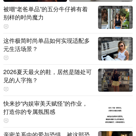
被嘲“老爸单品”的五分牛仔裤有着
别样的时尚魔力
这件极简时尚单品如何实现适配多
元生活场景？
2026夏天最火的鞋，居然是随处可
见的人字拖？
快来抄“内娱审美天赋怪”的作业，
打造你的专属氛围感
亲密关系中的爱与恐惧，被这部恐