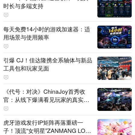
时长与多端支持
每天免费14小时的游戏加速器：适
用场景与使用频率
引爆 CJ！佳达隆携全系轴体与新品
工具包和玩家见面
《代号：对决》ChinaJoy首秀收
官：从线下爆满看见玩家的真实期
待
虎牙游戏发行IP矩阵再落重磅一
子！顶流“女明星”ZANMANG LOO