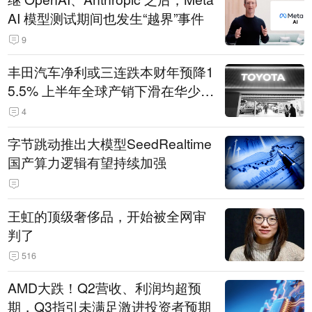
AI 模型测试期间也发生“越界”事件
9
丰田汽车净利或三连跌本财年预降1
5.5% 上半年全球产销下滑在华少卖
14.3万辆
4
字节跳动推出大模型SeedRealtime
国产算力逻辑有望持续加强
王虹的顶级奢侈品，开始被全网审
判了
516
AMD大跌！Q2营收、利润均超预
期，Q3指引未满足激进投资者预期