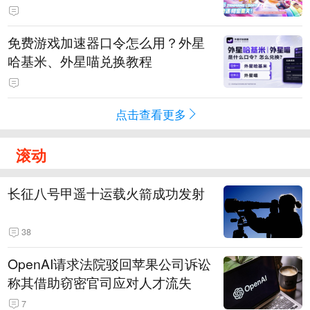
PY 正版3D消除手游《消消奇遇》
惊喜曝光
免费游戏加速器口令怎么用？外星
哈基米、外星喵兑换教程
点击查看更多
滚动
长征八号甲遥十运载火箭成功发射
38
OpenAI请求法院驳回苹果公司诉讼
称其借助窃密官司应对人才流失
7