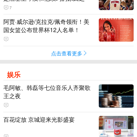
7
阿贾·威尔逊/克拉克/佩奇领衔！美
国女篮公布世界杯12人名单！
点击查看更多
娱乐
毛阿敏、韩磊等七位音乐人齐聚歌
王之夜
百花绽放 京城迎来光影盛宴