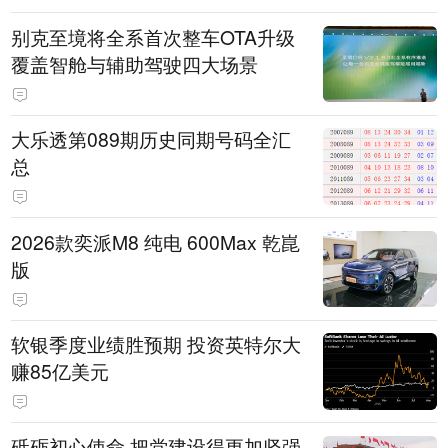
别克至境将全系首次整车OTA升级
覆盖智舱与辅助驾驶四大场景
大乐透第089期历史同期号码全汇
总
2026款奕派M8 纯电 600Max 乾崑
版
软银季度业绩胜预期 投资英特尔大
赚85亿美元
砥砺初心使命 把党建设得更加坚强