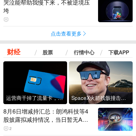
哭泣能帮助我慢下来，不被逆境压
垮
点击查看更多
财经
股票
行情中心
下载APP
运营商干掉了流量卡，他们真的玩不起了
SpaceX火箭残骸撞击月球
8月6日增减持汇总：朗鸿科技等4
股披露拟减持情况，当日暂无A股
公司披露拟增持情况（表）
2