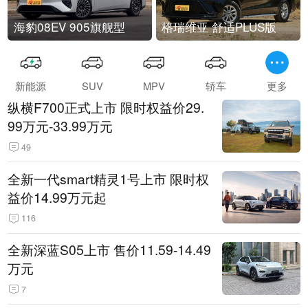
海豹08EV 905旗舰型
格瑞维亚 舒适PLUS版
新能源
SUV
MPV
轿车
更多
纵横F700正式上市 限时权益价29.
99万元-33.99万元
49
全新一代smart精灵1号上市 限时权
益价14.99万元起
116
全新深蓝S05上市 售价11.59-14.49
万元
7