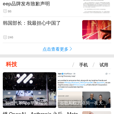
eep品牌发布致歉声明
86
韩国部长：我最担心中国了
246
点击查看更多
科技
手机
试用
智己汽车App苹果端突然“下架”
谷歌AI权力格局一夜大洗牌
继 OpenAI、Anthropic 之后，Meta