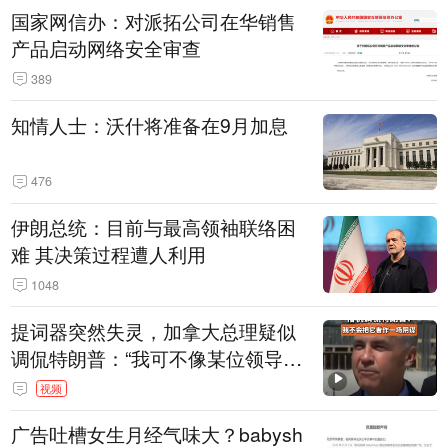
国家网信办：对派拓公司在华销售
产品启动网络安全审查
389
知情人士：沃什将准备在9月加息
476
伊朗总统：目前与最高领袖联络困
难 其决策过程遭人利用
1048
提词器突然失灵，加拿大总理疑似
调侃特朗普：“我可不像某位领导
人，把这当成一场阴谋”，全场哄笑
视频
广告吐槽女生月经气味大？babysh