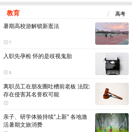
教育
高考
暑期高校游解锁新逛法
7
入职先孕检 怀的是歧视鬼胎
3
离职员工在朋友圈吐槽前老板 法院:
存在侵害其名誉权可能
亲子、研学体验持续"上新" 各地激
活暑期文旅消费