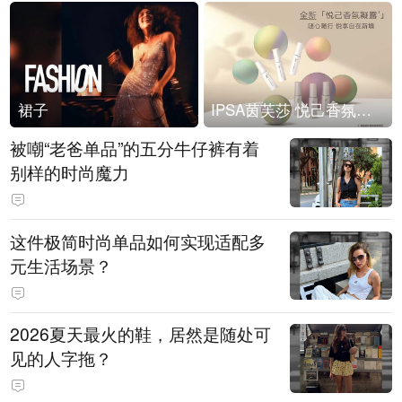
裙子
IPSA茵芙莎 悦己香氛凝露上市
被嘲“老爸单品”的五分牛仔裤有着
别样的时尚魔力
这件极简时尚单品如何实现适配多
元生活场景？
2026夏天最火的鞋，居然是随处可
见的人字拖？