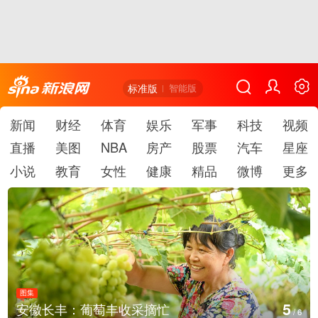
标准版
智能版
新闻
财经
体育
娱乐
军事
科技
视频
直播
美图
NBA
房产
股票
汽车
星座
小说
教育
女性
健康
精品
微博
更多
图集
6
徽长丰：葡萄丰收采摘忙
湖北
/
6