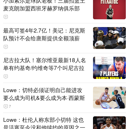
小加索尔是球队老板！三届扣篮王
麦克朗加盟西班牙赫罗纳俱乐部
最高可签4年2.7亿！美记：尼克斯
队预计不会给唐斯提供全额顶薪
尼古拉大队！塞尔维亚最新18人名
单有约基奇/约维奇等7个叫尼古拉
Lowe：切特必须证明自己能进攻
要么成为司机&要么成为本·西蒙斯
7
Lowe：杜伦人称东部小切特 这也
是活塞至今没和他续约的原因之一