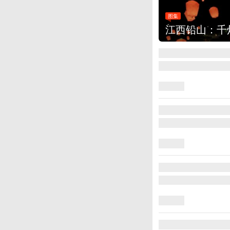
图集
江西铅山：千灯点亮葛仙村