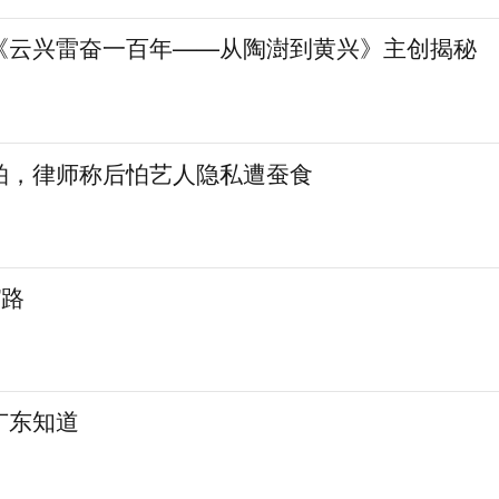
《云兴雷奋一百年——从陶澍到黄兴》主创揭秘
拍，律师称后怕艺人隐私遭蚕食
”路
广东知道