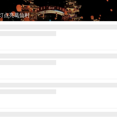
图集
上海：七