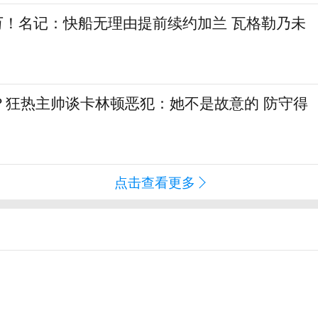
6万！名记：快船无理由提前续约加兰 瓦格勒乃未
？狂热主帅谈卡林顿恶犯：她不是故意的 防守得
点击查看更多