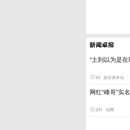
“土到以为是在
20
娱乐资本论
网红“峰哥”实
231
信网