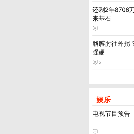
还剩2年870
来基石
胳膊肘往外拐
强硬
5
娱乐
电视节目预告