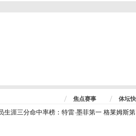
焦点赛事
体坛快
球员生涯三分命中率榜：特雷·墨菲第一 格莱姆斯第