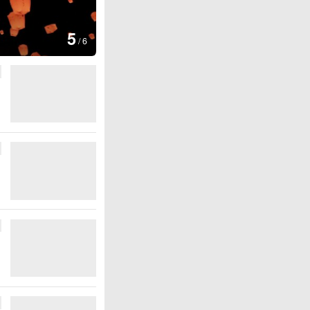
6
彩稻田画迎最佳观赏期
/
6