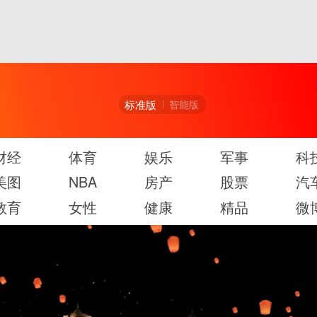
标准版
智能版
财经
体育
娱乐
军事
科
美图
NBA
房产
股票
汽
教育
女性
健康
精品
微