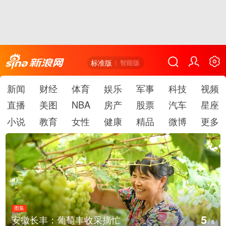
标准版
智能版
新闻
财经
体育
娱乐
军事
科技
视频
直播
美图
NBA
房产
股票
汽车
星座
小说
教育
女性
健康
精品
微博
更多
图集
6
湖北房县：路畅景美
/
6