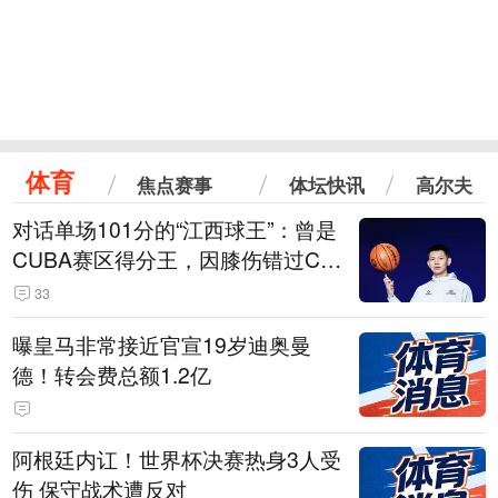
体育
焦点赛事
体坛快讯
高尔夫
对话单场101分的“江西球王”：曾是
CUBA赛区得分王，因膝伤错过CB
A选秀
33
曝皇马非常接近官宣19岁迪奥曼
德！转会费总额1.2亿
阿根廷内讧！世界杯决赛热身3人受
伤 保守战术遭反对