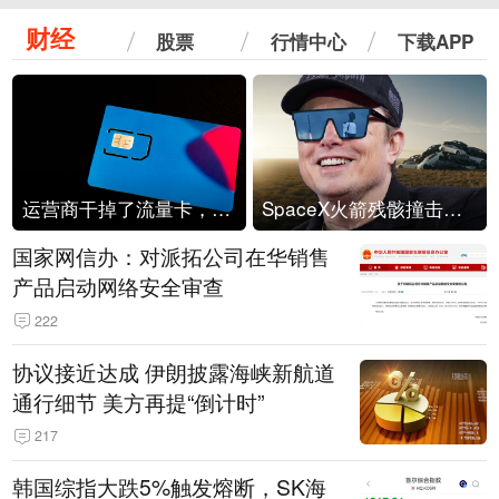
财经
股票
行情中心
下载APP
运营商干掉了流量卡，他们真的玩不起了
SpaceX火箭残骸撞击月球
国家网信办：对派拓公司在华销售
产品启动网络安全审查
222
协议接近达成 伊朗披露海峡新航道
通行细节 美方再提“倒计时”
217
韩国综指大跌5%触发熔断，SK海