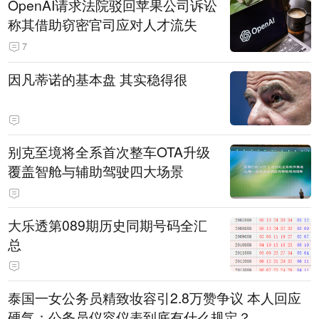
OpenAI请求法院驳回苹果公司诉讼
称其借助窃密官司应对人才流失
7
因凡蒂诺的基本盘 其实稳得很
别克至境将全系首次整车OTA升级
覆盖智舱与辅助驾驶四大场景
大乐透第089期历史同期号码全汇
总
泰国一女公务员精致妆容引2.8万赞争议 本人回应
硬气：公务员仪容仪表到底有什么规定？