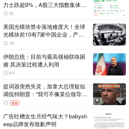
力士跌超9%，A股三大指数集体低
开
73
美国光模块禁令落地难度大！全球
光模块前10有7家中国企业，产业
界人士：想“脱钩”并不容易
131
伊朗总统：目前与最高领袖联络困
难 其决策过程遭人利用
417
提词器突然失灵，加拿大总理疑似
调侃特朗普：“我可不像某位领导
人，把这当成一场阴谋”，全场哄笑
视频
广告吐槽女生月经气味大？babysh
eep品牌发布致歉声明