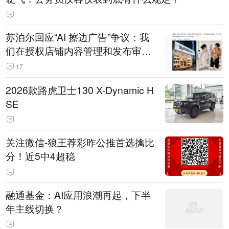
苏泊尔回应“AI 擦边广告”争议：我
们在授权店铺内容管理和发布审核
机制上仍有疏漏
17
2026款路虎卫士130 X-Dynamic H
SE
关注微信-狼王荐彩昨公推首选擒比
分！近5中4超稳
融通基金：AI应用浪潮再起，下半
年主线切换？