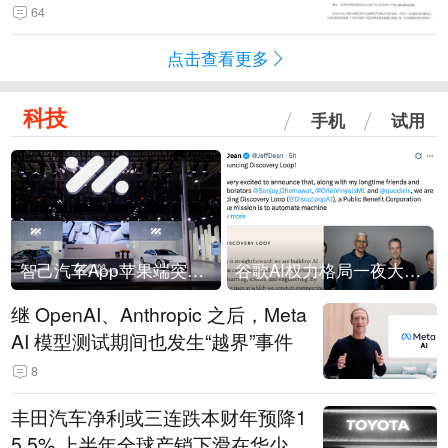
64
点击查看更多
科技
手机
试用
智己汽车App苹果端突然“下架”
谷歌AI权力格局一夜大洗牌
继 OpenAI、Anthropic 之后，Meta
AI 模型测试期间也发生“越界”事件
8
丰田汽车净利或三连跌本财年预降1
5.5% 上半年全球产销下滑在华少卖