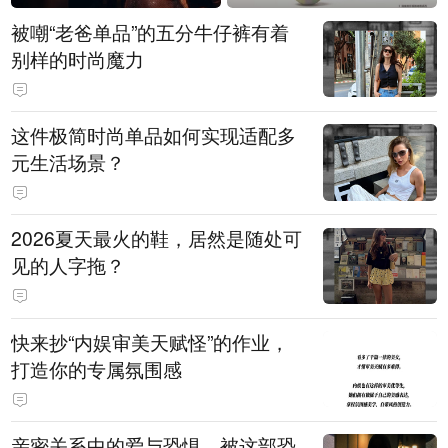
被嘲“老爸单品”的五分牛仔裤有着
别样的时尚魔力
这件极简时尚单品如何实现适配多
元生活场景？
2026夏天最火的鞋，居然是随处可
见的人字拖？
快来抄“内娱审美天赋怪”的作业，
打造你的专属氛围感
亲密关系中的爱与恐惧，被这部恐