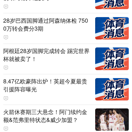
28岁巴西国脚通过阿森纳体检 750
0万转会费分3期
阿根廷28岁国脚完成转会 踢完世界
杯就被卖了！
8.47亿欧豪阵出炉！英超今夏最贵
引援阵容曝光
火箭休赛期三大悬念！阿门续约金
额&范弗里特状态&威少加盟？