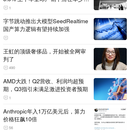
14.3万辆
1
字节跳动推出大模型SeedRealtime
国产算力逻辑有望持续加强
王虹的顶级奢侈品，开始被全网审
判了
490
AMD大跌！Q2营收、利润均超预
期，Q3指引未满足激进投资者预期
1
Anthropic年入1万亿美元后，算力
价格狂飙10倍
56