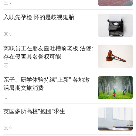
7
入职先孕检 怀的是歧视鬼胎
3
离职员工在朋友圈吐槽前老板 法院:
存在侵害其名誉权可能
亲子、研学体验持续"上新" 各地激
活暑期文旅消费
英国多所高校"抱团"求生
9