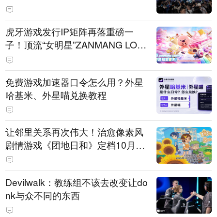
待
虎牙游戏发行IP矩阵再落重磅一
子！顶流“女明星”ZANMANG LOO
PY 正版3D消除手游《消消奇遇》
惊喜曝光
免费游戏加速器口令怎么用？外星
哈基米、外星喵兑换教程
让邻里关系再次伟大！治愈像素风
剧情游戏《团地日和》定档10月30
日发售
Devilwalk：教练组不该去改变让do
nk与众不同的东西