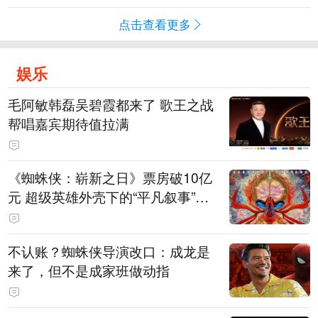
点击查看更多
娱乐
毛阿敏韩磊吴碧霞都来了 歌王之战
帮唱嘉宾期待值拉满
《蜘蛛侠：崭新之日》票房破10亿
元 超级英雄外壳下的“平凡叙事”打
动人心
不认账？蜘蛛侠导演改口：成龙是
来了，但不是成家班做动指