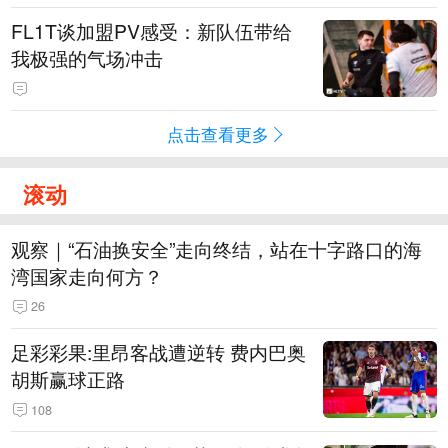
FL1T谈加盟PV感受：新队伍带给
我极强的气场冲击
点击查看更多
滚动
观察｜“石油换安全”走向终结，站在十字路口的海
湾国家走向何方？
26
足彩彩果:里昂客战遭逆转 费内巴奥
胡斯赢球正路
108