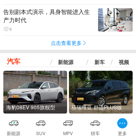
告别剧本式演示，具身智能进入生
产力时代
9
点击查看更多
汽车
新能源
新车
视频
海豹08EV 905旗舰型
格瑞维亚 舒适PLUS版
新能源
SUV
MPV
轿车
更多