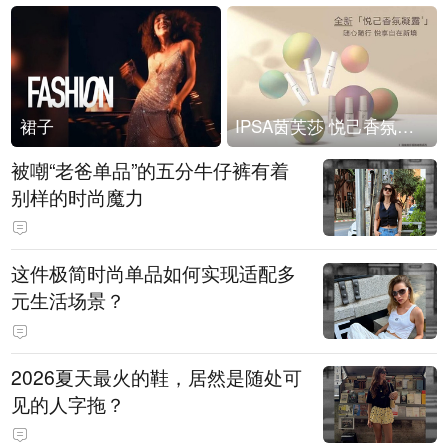
裙子
IPSA茵芙莎 悦己香氛凝露上市
被嘲“老爸单品”的五分牛仔裤有着
别样的时尚魔力
这件极简时尚单品如何实现适配多
元生活场景？
2026夏天最火的鞋，居然是随处可
见的人字拖？