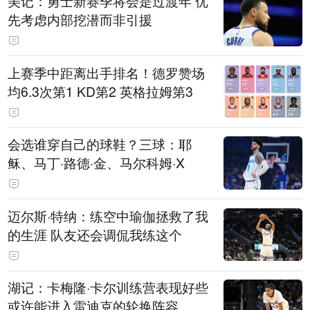
美记：勇士新赛季将会是过渡年 优
先考虑内部挖潜而非引援
上赛季中距离出手排名！德罗赞场
均6.3次第1 KD第2 英格拉姆第3
会选谁穿自己的球鞋？三球：耶
稣、马丁·路德·金、马尔科姆·X
迈尔斯·特纳：练空中瑜伽拯救了我
的生涯 队友还会调侃我练这个
湖记：卡梅隆·卡尔训练营表现好些
或许能进入雷迪克的轮换阵容