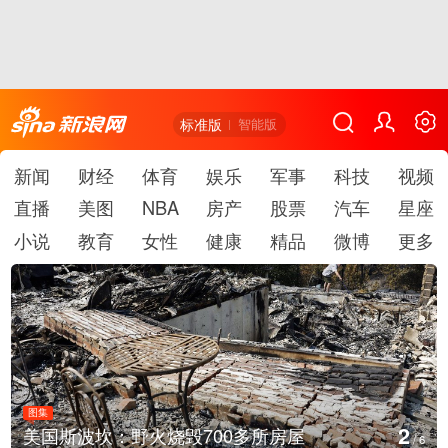
标准版
智能版
新闻
财经
体育
娱乐
军事
科技
视频
直播
美图
NBA
房产
股票
汽车
星座
小说
教育
女性
健康
精品
微博
更多
图集
3
叙利亚：大马士革发生爆炸
/
6