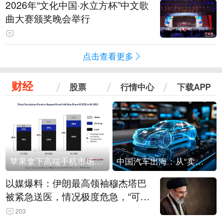
2026年“文化中国·水立方杯”中文歌
曲大赛颁奖晚会举行
点击查看更多
财经
股票
行情中心
下载APP
苹果拿下高端手机市场65%的份额：iPhone 17系列功不可没
中国汽车出海：从“卖出去”到“走进去”
以媒爆料：伊朗最高领袖穆杰塔巴
被紧急送医，情况极度危急，“可能
随时会死去”
203