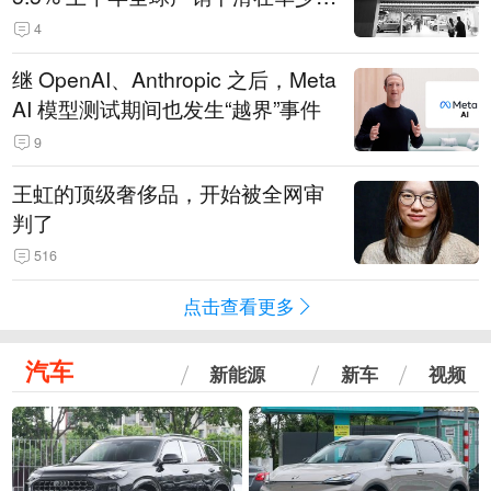
14.3万辆
4
继 OpenAI、Anthropic 之后，Meta
AI 模型测试期间也发生“越界”事件
9
王虹的顶级奢侈品，开始被全网审
判了
516
点击查看更多
汽车
新能源
新车
视频