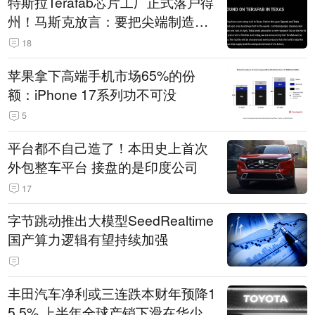
特斯拉Terafab芯片工厂正式落户得
州！马斯克放言：要把尖端制造带
回美国
18
苹果拿下高端手机市场65%的份
额：iPhone 17系列功不可没
5
平台都不自己造了！本田史上首次
外包整车平台 接盘的是印度公司
17
字节跳动推出大模型SeedRealtime
国产算力逻辑有望持续加强
丰田汽车净利或三连跌本财年预降1
5.5% 上半年全球产销下滑在华少卖