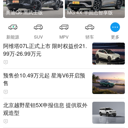
奥迪Q6 黑武士版
MG 4X 半固态智享版
新能源
SUV
MPV
轿车
更多
阿维塔07L正式上市 限时权益价21.
99万-26.99万元
预售价10.49万元起 星海V6开启预
售
北京越野星钽5X申报信息 提供双外
观造型