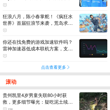
狂浪八月，陈小春掌舵！《疯狂水
世界》首届狂浪节来袭，荒岛求生
直播即将开启
你还在找免费的游戏加速软件吗？
雷神加速器低成本联机方案，支持
免费试用
点击查看更多
滚动
贵州凯里4岁男童失联80小时获
救，更多细节曝光：疑吃泥土续
命，搜救至20米附近错过多找3天
156