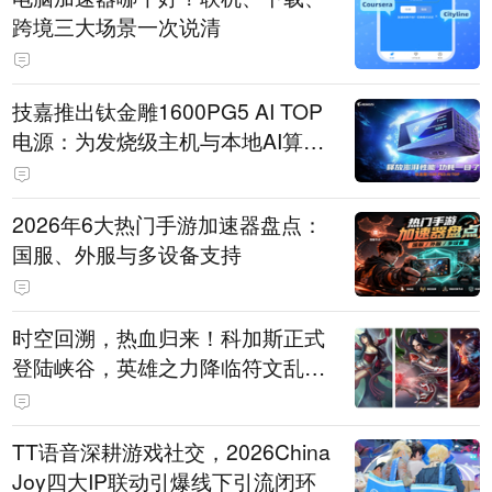
跨境三大场景一次说清
技嘉推出钛金雕1600PG5 AI TOP
电源：为发烧级主机与本地AI算力
打造旗舰供电方案
2026年6大热门手游加速器盘点：
国服、外服与多设备支持
时空回溯，热血归来！科加斯正式
登陆峡谷，英雄之力降临符文乱
斗！
TT语音深耕游戏社交，2026China
Joy四大IP联动引爆线下引流闭环