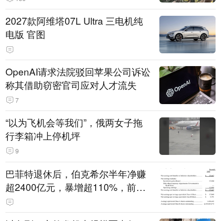
2027款阿维塔07L Ultra 三电机纯
电版 官图
OpenAI请求法院驳回苹果公司诉讼
称其借助窃密官司应对人才流失
7
“以为飞机会等我们”，俄两女子拖
行李箱冲上停机坪
9
巴菲特退休后，伯克希尔半年净赚
超2400亿元，暴增超110%，前五
大持仓曝光！