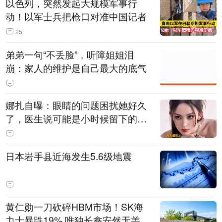
以色列，突然发起大规模军事行
动！以军士兵把枪口对准中国记者
25
弟弟一句“不丢脸”，听障姐姐泪
崩：家人的维护是自己最大的底气
娜扎自曝：眼睛的问题困扰她好久
了，医生说可能是小时候留下的病
根
日本岩手县近海发生5.6级地震
黄仁勋一刀砍碎HBM市场！SK海
力士暴跌19% 唯独长鑫安然无恙