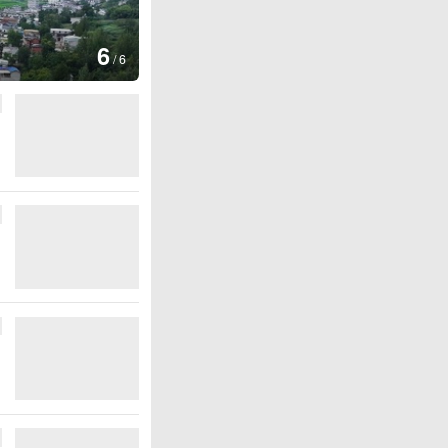
1
/
6