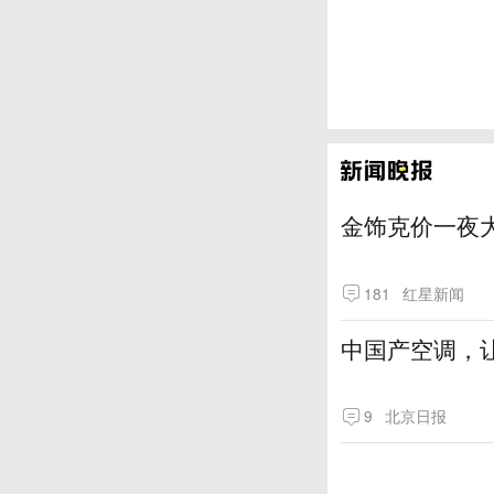
金饰克价一夜大
181
红星新闻
中国产空调，让
9
北京日报