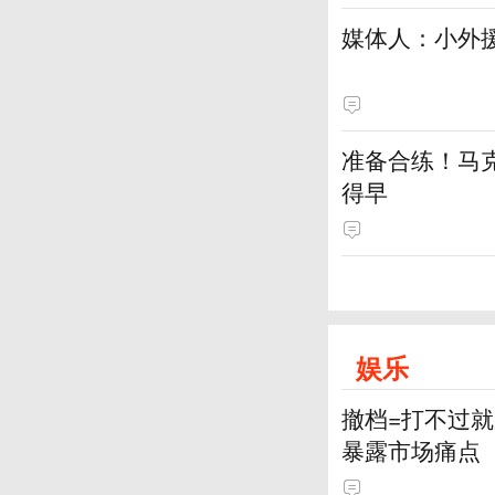
媒体人：小外援
准备合练！马
得早
娱乐
撤档=打不过
暴露市场痛点