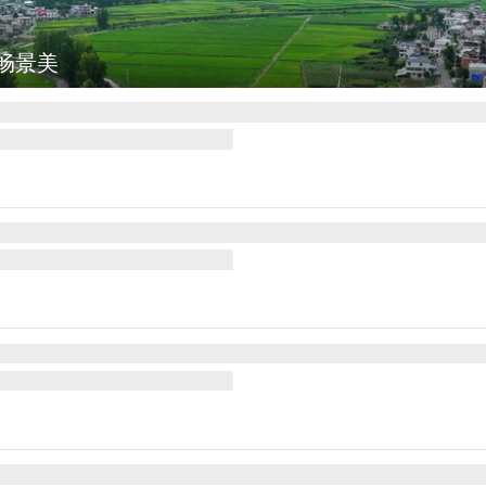
集
德国：巴特施瓦尔巴赫森林野火