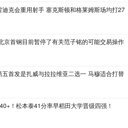
雷迪克会重用射手 塞克斯顿和格莱姆斯场均打27
 北京首钢目前暂停了有关范子铭的可能交易操作
第五首发是扎威与拉拉维亚二选一 马穆适合打替
个40+！松本泰41分率早稻田大学晋级四强！