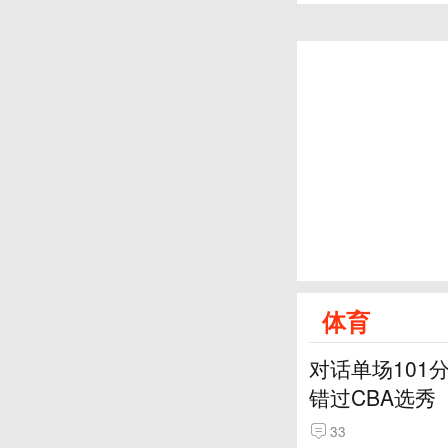
体育
对话单场101
错过CBA选秀
33