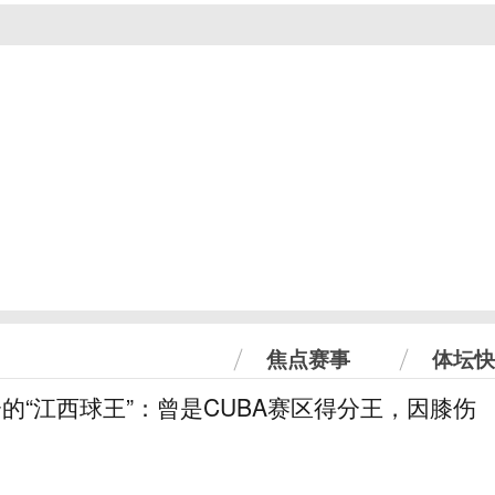
焦点赛事
体坛快
分的“江西球王”：曾是CUBA赛区得分王，因膝伤