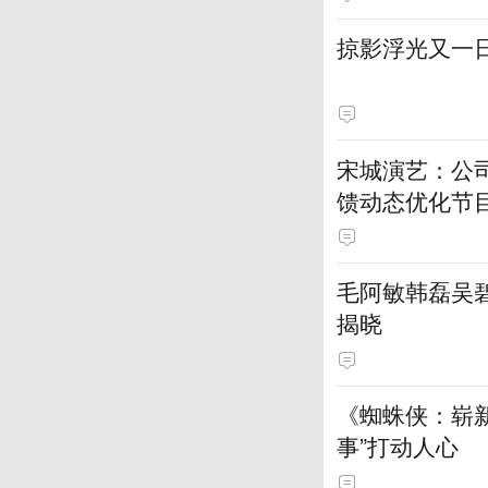
掠影浮光又一
宋城演艺：公
馈动态优化节
毛阿敏韩磊吴碧
揭晓
《蜘蛛侠：崭新
事”打动人心