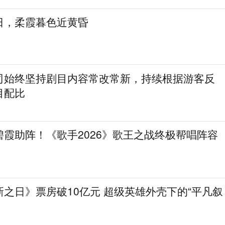
日，柔霞暮色近黄昏
司始终坚持剧目内容常改常新，持续根据游客反
目配比
霞助阵！《歌手2026》歌王之战终极帮唱阵容
之日》票房破10亿元 超级英雄外壳下的“平凡叙