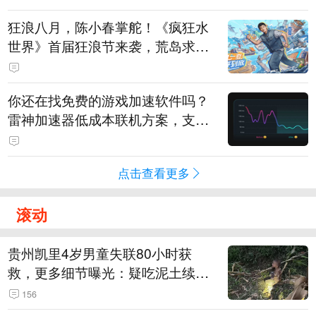
狂浪八月，陈小春掌舵！《疯狂水
世界》首届狂浪节来袭，荒岛求生
直播即将开启
你还在找免费的游戏加速软件吗？
雷神加速器低成本联机方案，支持
免费试用
点击查看更多
滚动
贵州凯里4岁男童失联80小时获
救，更多细节曝光：疑吃泥土续
命，搜救至20米附近错过多找3天
156