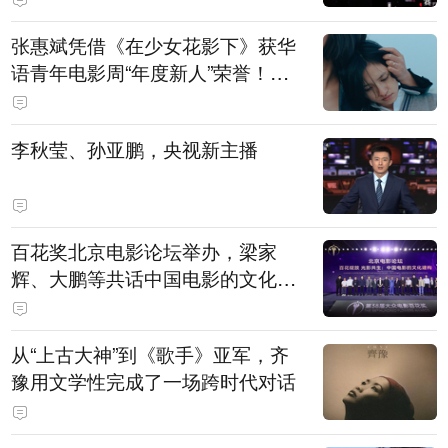
张惠斌凭借《在少女花影下》获华
语青年电影周“年度新人”荣誉！该
电影全程在广州取景，采用粤语对
白，主演均为广州本土演员
李秋莹、孙亚鹏，央视新主播
百花奖北京电影论坛举办，梁家
辉、大鹏等共话中国电影的文化建
构
从“上古大神”到《歌手》亚军，齐
豫用文学性完成了一场跨时代对话