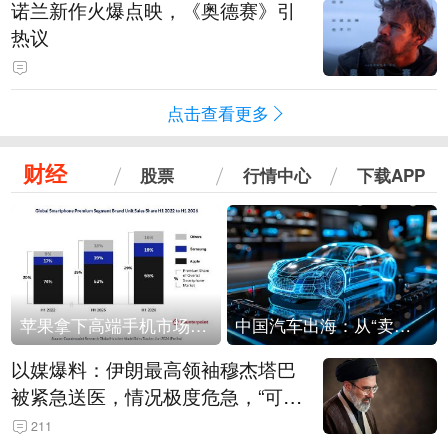
诺兰新作火爆点映，《奥德赛》引
热议
点击查看更多
财经
股票
行情中心
下载APP
苹果拿下高端手机市场65%的份额：iPhone 17系列功不可没
中国汽车出海：从“卖出去”到“走进去”
以媒爆料：伊朗最高领袖穆杰塔巴
被紧急送医，情况极度危急，“可能
随时会死去”
211