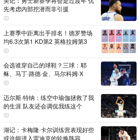
美记：勇士新赛季将会是过渡年 优
先考虑内部挖潜而非引援
上赛季中距离出手排名！德罗赞场
均6.3次第1 KD第2 英格拉姆第3
会选谁穿自己的球鞋？三球：耶
稣、马丁·路德·金、马尔科姆·X
迈尔斯·特纳：练空中瑜伽拯救了我
的生涯 队友还会调侃我练这个
湖记：卡梅隆·卡尔训练营表现好些
或许能进入雷迪克的轮换阵容