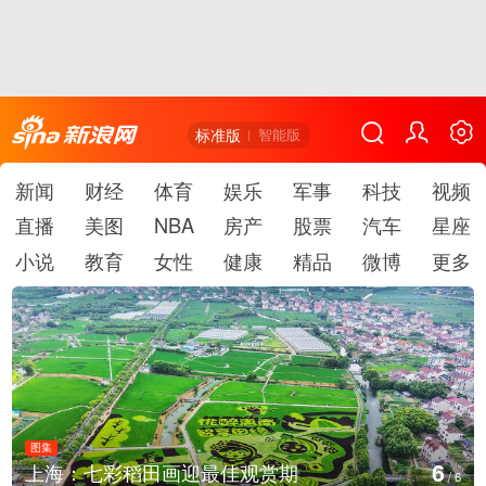
标准版
智能版
新闻
财经
体育
娱乐
军事
科技
视频
直播
美图
NBA
房产
股票
汽车
星座
小说
教育
女性
健康
精品
微博
更多
图集
6
上海：七彩稻田画迎最佳观赏期
/
6