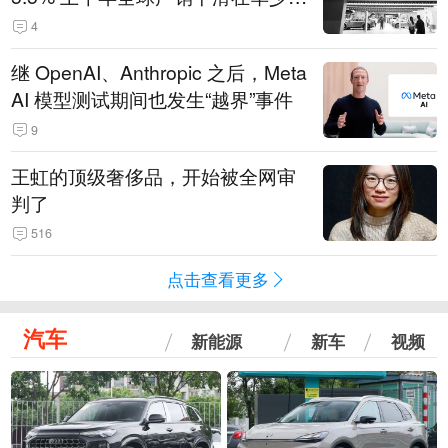
14.3万辆
4
继 OpenAI、Anthropic 之后，Meta
AI 模型测试期间也发生“越界”事件
9
王虹的顶级奢侈品，开始被全网审
判了
516
点击查看更多
汽车
新能源
新车
视频