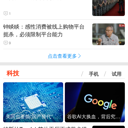
1
钟睒睒：感性消费被线上购物平台
扼杀，必须限制平台能力
9
点击查看更多
科技
手机
试用
美国也要搞“国产替代”？先算清三笔账
谷歌AI大换血，背后究竟发生了什么？