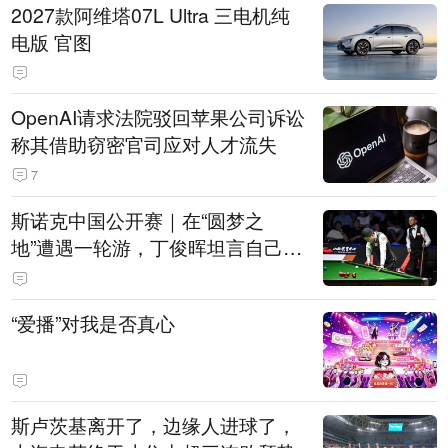
2027款阿维塔07L Ultra 三电机纯
电版 官图
OpenAI请求法院驳回苹果公司诉讼
称其借助窃密官司应对人才流失
7
斯诺克中国公开赛｜在“圆梦之
地”遭遇一轮游，丁俊晖坦言自己状
态起伏是常态
“爱播”对我是否真心
斯卢茨基离开了，边缘人进球了，