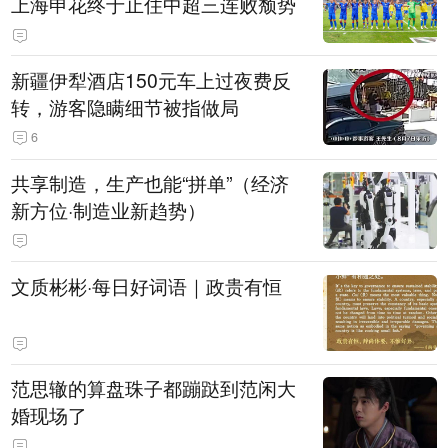
上海申花终于止住中超三连败颓势
新疆伊犁酒店150元车上过夜费反
转，游客隐瞒细节被指做局
6
共享制造，生产也能“拼单”（经济
新方位·制造业新趋势）
文质彬彬·每日好词语｜政贵有恒
范思辙的算盘珠子都蹦跶到范闲大
婚现场了