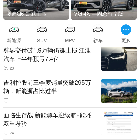
奥迪Q6 黑武士版
MG 4X 半固态智享版
新能源
SUV
MPV
轿车
更多
尊界交付破1.9万辆仍难止损 江淮
汽车上半年预亏7.4亿
23
吉利控股前三季度销量突破295万
辆，新能源占比过半
面临生存战 新能源车迎续航+能耗
双重考验
74