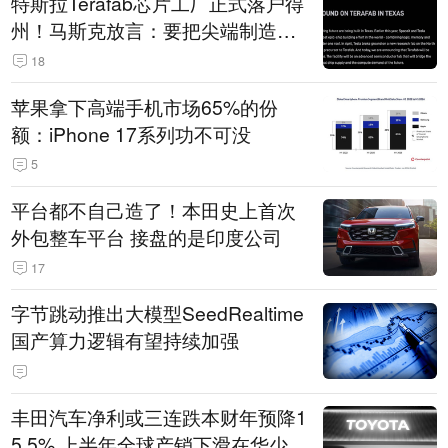
特斯拉Terafab芯片工厂正式落户得
州！马斯克放言：要把尖端制造带
回美国
18
苹果拿下高端手机市场65%的份
额：iPhone 17系列功不可没
5
平台都不自己造了！本田史上首次
外包整车平台 接盘的是印度公司
17
字节跳动推出大模型SeedRealtime
国产算力逻辑有望持续加强
丰田汽车净利或三连跌本财年预降1
5.5% 上半年全球产销下滑在华少卖