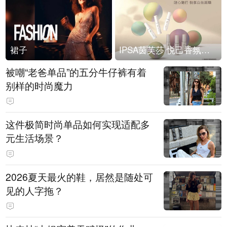
裙子
IPSA茵芙莎 悦己香氛凝露上市
被嘲“老爸单品”的五分牛仔裤有着
别样的时尚魔力
这件极简时尚单品如何实现适配多
元生活场景？
2026夏天最火的鞋，居然是随处可
见的人字拖？