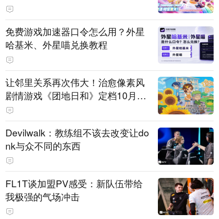
PY 正版3D消除手游《消消奇遇》
惊喜曝光
免费游戏加速器口令怎么用？外星
哈基米、外星喵兑换教程
让邻里关系再次伟大！治愈像素风
剧情游戏《团地日和》定档10月30
日发售
Devilwalk：教练组不该去改变让do
nk与众不同的东西
FL1T谈加盟PV感受：新队伍带给
我极强的气场冲击