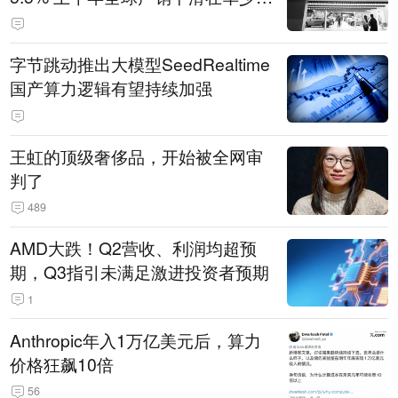
14.3万辆
字节跳动推出大模型SeedRealtime
国产算力逻辑有望持续加强
王虹的顶级奢侈品，开始被全网审
判了
489
AMD大跌！Q2营收、利润均超预
期，Q3指引未满足激进投资者预期
1
Anthropic年入1万亿美元后，算力
价格狂飙10倍
56