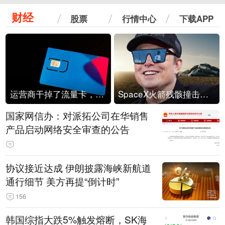
财经
股票
行情中心
下载APP
运营商干掉了流量卡，他们真的玩不起了
SpaceX火箭残骸撞击月球
国家网信办：对派拓公司在华销售
产品启动网络安全审查的公告
协议接近达成 伊朗披露海峡新航道
通行细节 美方再提“倒计时”
156
韩国综指大跌5%触发熔断，SK海