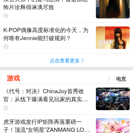
怖片诠释得淋漓尽致
K-POP偶像高度标准化的今天，为
何唯有Jennie能打破规则？
点击查看更多
游戏
电竞
《代号：对决》ChinaJoy首秀收
官：从线下爆满看见玩家的真实期
待
虎牙游戏发行IP矩阵再落重磅一
子！顶流“女明星”ZANMANG LOO