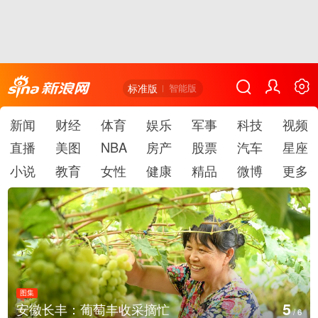
标准版
智能版
新闻
财经
体育
娱乐
军事
科技
视频
直播
美图
NBA
房产
股票
汽车
星座
小说
教育
女性
健康
精品
微博
更多
图集
6
湖北房县：路畅景美
/
6