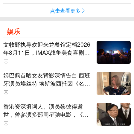
点击查看更多
娱乐
文牧野执导欢迎来龙餐馆定档2026
年8月11日，IMAX战争美食喜剧温
情上映
姆巴佩首晒女友背影深情告白 西班
牙演员埃丝特·埃斯波西托因《名校
风暴》走红
香港资深填词人、演员黎彼得逝
世，曾参演多部周星驰电影，《财
神到》由他填词