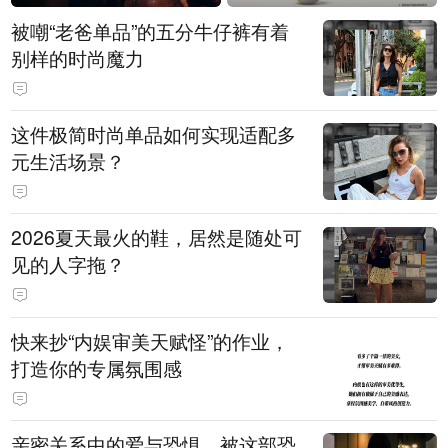
被嘲“老爸单品”的五分牛仔裤有着
别样的时尚魔力
这件极简时尚单品如何实现适配多
元生活场景？
2026夏天最火的鞋，居然是随处可
见的人字拖？
快来抄“内娱审美天赋怪”的作业，
打造你的专属氛围感
亲密关系中的爱与恐惧，被这部恐