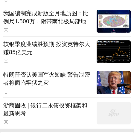
我国编制完成新版全月地质图：比
例尺1∶500万，附带南北极局部地质
图，修正“月球时钟”，精准标注1.3
万余个撞击坑
软银季度业绩胜预期 投资英特尔大
赚85亿美元
特朗普否认美国军火短缺 警告泄密
者将面临牢狱之灾
浙商固收 | 银行二永债投资框架和
最新思考