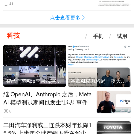
41
点击查看更多
科技
手机
试用
智己汽车App苹果端突然“下架”
谷歌AI权力格局一夜大洗牌
继 OpenAI、Anthropic 之后，Meta
AI 模型测试期间也发生“越界”事件
8
丰田汽车净利或三连跌本财年预降1
5.5% 上半年全球产销下滑在华少卖