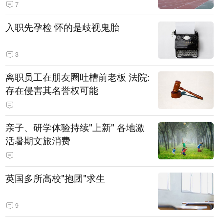
7
入职先孕检 怀的是歧视鬼胎
3
离职员工在朋友圈吐槽前老板 法院:
存在侵害其名誉权可能
亲子、研学体验持续"上新" 各地激
活暑期文旅消费
英国多所高校"抱团"求生
9