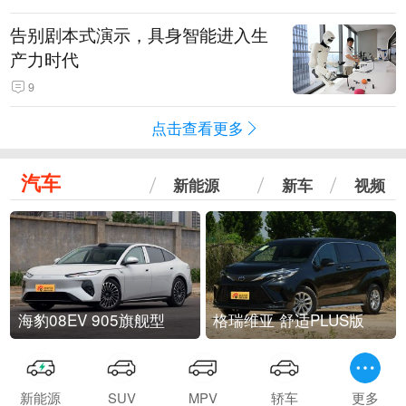
告别剧本式演示，具身智能进入生
产力时代
9
点击查看更多
汽车
新能源
新车
视频
海豹08EV 905旗舰型
格瑞维亚 舒适PLUS版
新能源
SUV
MPV
轿车
更多