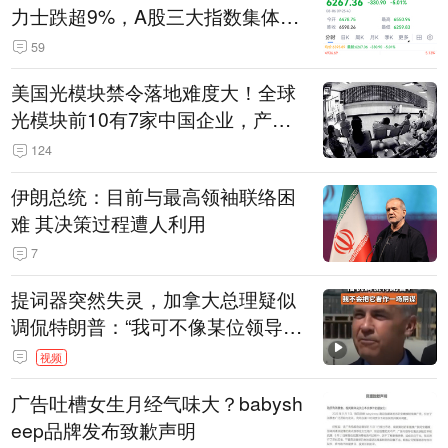
力士跌超9%，A股三大指数集体低
开
59
美国光模块禁令落地难度大！全球
光模块前10有7家中国企业，产业
界人士：想“脱钩”并不容易
124
伊朗总统：目前与最高领袖联络困
难 其决策过程遭人利用
7
提词器突然失灵，加拿大总理疑似
调侃特朗普：“我可不像某位领导
人，把这当成一场阴谋”，全场哄笑
视频
广告吐槽女生月经气味大？babysh
eep品牌发布致歉声明