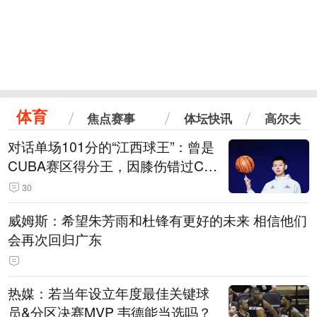
体育
焦点赛事
体坛快讯
高尔夫
对话单场101分的“江西球王”：曾是
CUBA赛区得分王，因膝伤错过CB
A选秀
30
威姆斯：希望朱芳雨和杜锋有更好的未来 相信他们
会再次回归广东
热媒：若当年设立年度最佳关键球
员&分区决赛MVP 韦德能当选吗？