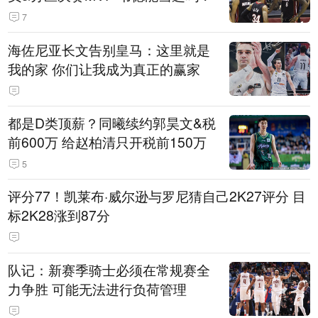
7
海佐尼亚长文告别皇马：这里就是
我的家 你们让我成为真正的赢家
都是D类顶薪？同曦续约郭昊文&税
前600万 给赵柏清只开税前150万
5
评分77！凯莱布·威尔逊与罗尼猜自己2K27评分 目
标2K28涨到87分
队记：新赛季骑士必须在常规赛全
力争胜 可能无法进行负荷管理