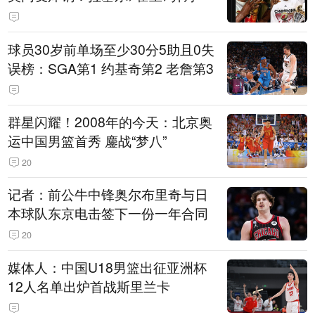
球员30岁前单场至少30分5助且0失
误榜：SGA第1 约基奇第2 老詹第3
群星闪耀！2008年的今天：北京奥
运中国男篮首秀 鏖战“梦八”
20
记者：前公牛中锋奥尔布里奇与日
本球队东京电击签下一份一年合同
20
媒体人：中国U18男篮出征亚洲杯
12人名单出炉首战斯里兰卡