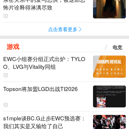
怖片诠释得淋漓尽致
点击查看更多
游戏
电竞
EWC小组赛分组正式出炉：TYLO
O、LVG与Vitality同组
Topson将加盟LGD出战TI2026
s1mple谈BC.G止步EWC预选赛：
我们其实是又输给了自己