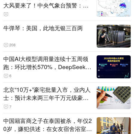
大风要来了！中央气象台预警：今
天到明天，浙江、安徽有特大暴雨
牛弹琴：美国，此地无银三百两
208
中国AI大模型调用量连续十五周领
跑：环比增长570%，DeepSeek-V
4-Flash正式版登顶！MiniMax M
6
3、阶跃星辰Step 3.7 Flash跌出榜
北京“10万+”豪宅批量入市，业内人
单
士：预计未来两三年千万元级豪宅
潜在供应达万套！谁在买单？
7
中国籍富商之子在泰国被杀，年仅2
0岁，嫌犯供述：在女友宿舍浴室发