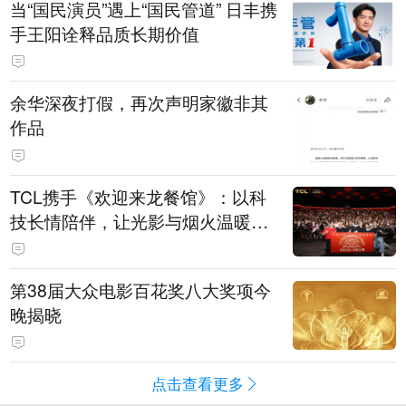
当“国民演员”遇上“国民管道” 日丰携
手王阳诠释品质长期价值
余华深夜打假，再次声明家徽非其
作品
TCL携手《欢迎来龙餐馆》：以科
技长情陪伴，让光影与烟火温暖生
活
第38届大众电影百花奖八大奖项今
晚揭晓
点击查看更多