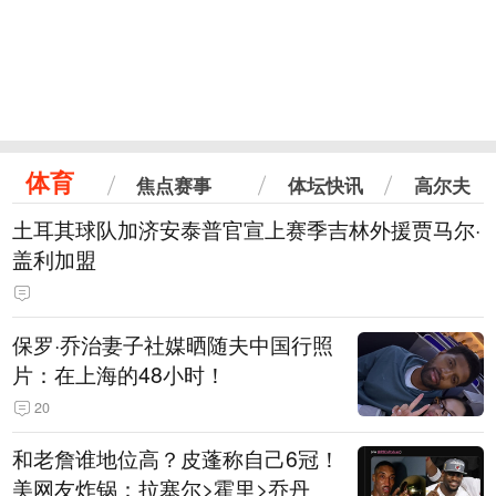
体育
焦点赛事
体坛快讯
高尔夫
土耳其球队加济安泰普官宣上赛季吉林外援贾马尔·
盖利加盟
保罗·乔治妻子社媒晒随夫中国行照
片：在上海的48小时！
20
和老詹谁地位高？皮蓬称自己6冠！
美网友炸锅：拉塞尔>霍里>乔丹