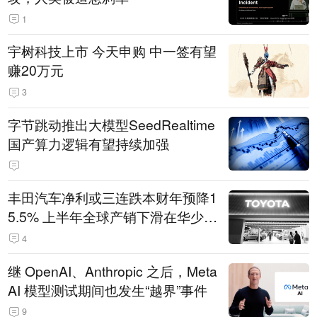
1
宇树科技上市 今天申购 中一签有望
赚20万元
3
字节跳动推出大模型SeedRealtime
国产算力逻辑有望持续加强
丰田汽车净利或三连跌本财年预降1
5.5% 上半年全球产销下滑在华少卖
14.3万辆
4
继 OpenAI、Anthropic 之后，Meta
AI 模型测试期间也发生“越界”事件
9