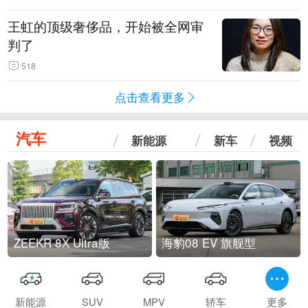
王虹的顶级奢侈品，开始被全网审
判了
518
点击查看更多
汽车
新能源
新车
视频
ZEEKR 8X Ultra版
海豹08 EV 旗舰型
新能源
SUV
MPV
轿车
更多