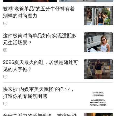
被嘲“老爸单品”的五分牛仔裤有着
别样的时尚魔力
这件极简时尚单品如何实现适配多
元生活场景？
2026夏天最火的鞋，居然是随处可
见的人字拖？
快来抄“内娱审美天赋怪”的作业，
打造你的专属氛围感
亲密关系中的爱与恐惧，被这部恐