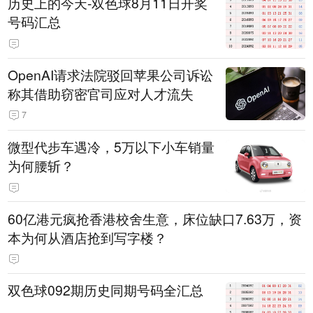
历史上的今天-双色球8月11日开奖
号码汇总
OpenAI请求法院驳回苹果公司诉讼
称其借助窃密官司应对人才流失
7
微型代步车遇冷，5万以下小车销量
为何腰斩？
60亿港元疯抢香港校舍生意，床位缺口7.63万，资
本为何从酒店抢到写字楼？
双色球092期历史同期号码全汇总