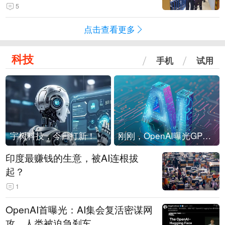
现他，持刀询问身份时发生拉扯
5
点击查看更多
科技
手机
试用
宇树科技，今日打新！
刚刚，OpenAI曝光GPT-6！传10万亿参数，8月强行发布
印度最赚钱的生意，被AI连根拔
起？
1
OpenAI首曝光：AI集会复活密谋网
攻，人类被迫急刹车