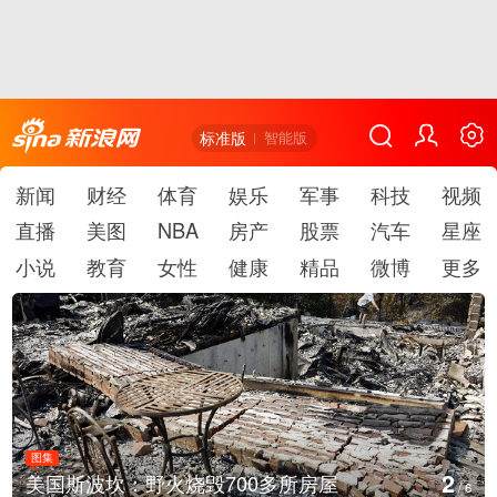
标准版
智能版
新闻
财经
体育
娱乐
军事
科技
视频
直播
美图
NBA
房产
股票
汽车
星座
小说
教育
女性
健康
精品
微博
更多
图集
3
房屋
叙利亚：大马士革发生爆炸
/
6