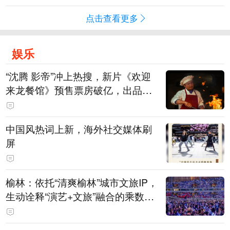
点击查看更多
娱乐
“沈腾 影帝”冲上热搜，新片《欢迎
来龙餐馆》预售票房破亿，出品方
股价大涨！沈腾主演电影票房已破4
15亿元
中国风热词上新，海外社交媒体刷
屏
榆林：依托“清爽榆林”城市文旅IP，
生动诠释“演艺+文旅”融合的乘数效
应