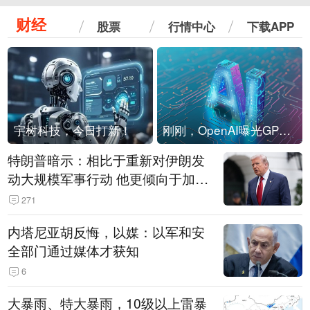
财经
股票
行情中心
下载APP
宇树科技，今日打新！
刚刚，OpenAI曝光GPT-6！传10万亿参数，8月强行发布
特朗普暗示：相比于重新对伊朗发
动大规模军事行动 他更倾向于加大
经济施压
271
内塔尼亚胡反悔，以媒：以军和安
全部门通过媒体才获知
6
大暴雨、特大暴雨，10级以上雷暴