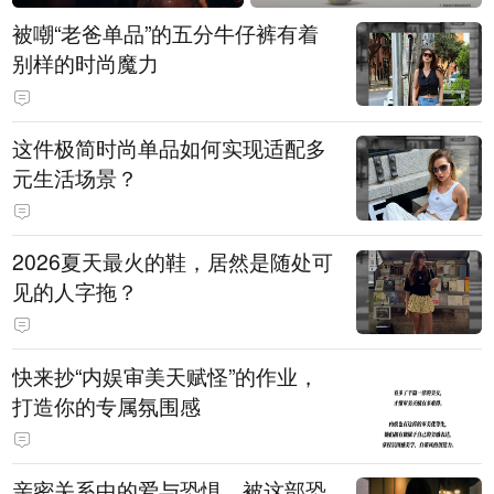
被嘲“老爸单品”的五分牛仔裤有着
别样的时尚魔力
这件极简时尚单品如何实现适配多
元生活场景？
2026夏天最火的鞋，居然是随处可
见的人字拖？
快来抄“内娱审美天赋怪”的作业，
打造你的专属氛围感
亲密关系中的爱与恐惧，被这部恐