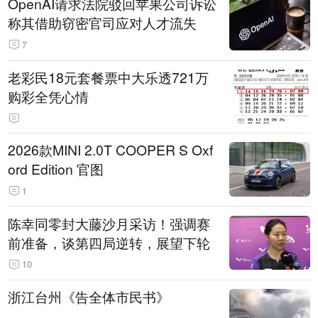
OpenAI请求法院驳回苹果公司诉讼
称其借助窃密官司应对人才流失
7
老彩民18元套餐票中大乐透721万
购彩全凭心情
2026款MINI 2.0T COOPER S Oxf
ord Edition 官图
1
陈幸同零封大藤沙月采访！强调赛
前准备，谈第四局逆转，展望下轮
10
浙江台州《告全体市民书》