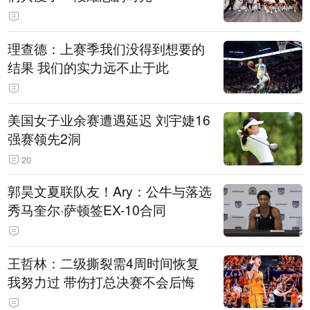
理查德：上赛季我们没得到想要的
结果 我们的实力远不止于此
美国女子业余赛遭遇延迟 刘宇婕16
强赛领先2洞
20
郭昊文夏联队友！Ary：公牛与落选
秀马奎尔·萨顿签EX-10合同
王哲林：二级撕裂需4周时间恢复
我努力过 带伤打总决赛不会后悔