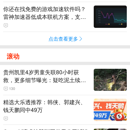
你还在找免费的游戏加速软件吗？
雷神加速器低成本联机方案，支持
免费试用
点击查看更多
滚动
贵州凯里4岁男童失联80小时获
救，更多细节曝光：疑吃泥土续
命，搜救至20米附近错过多找3天
130
精选大乐透推荐：韩侠、郭建兴、
钱天鹏同中49万