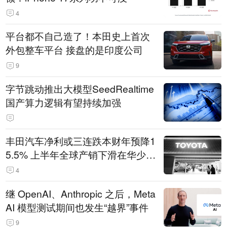
4
平台都不自己造了！本田史上首次
外包整车平台 接盘的是印度公司
9
字节跳动推出大模型SeedRealtime
国产算力逻辑有望持续加强
丰田汽车净利或三连跌本财年预降1
5.5% 上半年全球产销下滑在华少卖
14.3万辆
4
继 OpenAI、Anthropic 之后，Meta
AI 模型测试期间也发生“越界”事件
9