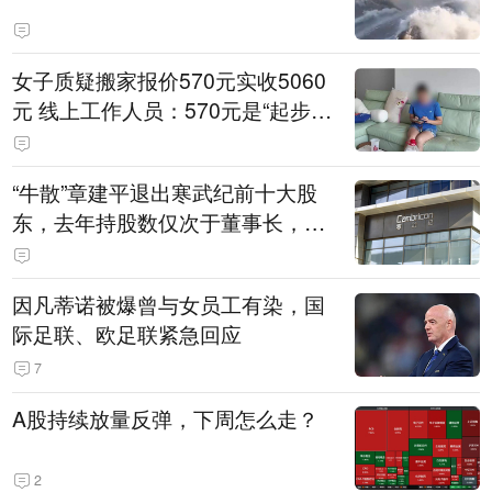
女子质疑搬家报价570元实收5060
元 线上工作人员：570元是“起步
价”
“牛散”章建平退出寒武纪前十大股
东，去年持股数仅次于董事长，或
已套现走人
因凡蒂诺被爆曾与女员工有染，国
际足联、欧足联紧急回应
7
A股持续放量反弹，下周怎么走？
2