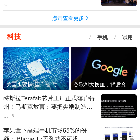
点击查看更多
科技
手机
试用
美国也要搞“国产替代”？先算清三笔账
谷歌AI大换血，背后究竟发生了什么？
特斯拉Terafab芯片工厂正式落户得
州！马斯克放言：要把尖端制造带
回美国
16
苹果拿下高端手机市场65%的份
额：iPhone 17系列功不可没