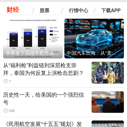
财经
股票
行情中心
下载APP
苹果拿下高端手机市场65%的份额：iPhone 17系列功不可没
中国汽车出海：从“卖出去”到“走进去”
从“福利枪”利益链到深层枪支崇
拜，泰国为何反复上演枪击悲剧？
7
历史性一天，给美国的一个强烈信
号
246
《民用航空发展“十五五”规划》发