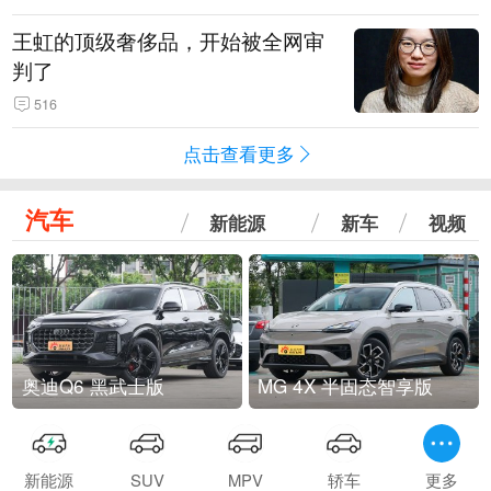
王虹的顶级奢侈品，开始被全网审
判了
516
点击查看更多
汽车
新能源
新车
视频
奥迪Q6 黑武士版
MG 4X 半固态智享版
新能源
SUV
MPV
轿车
更多