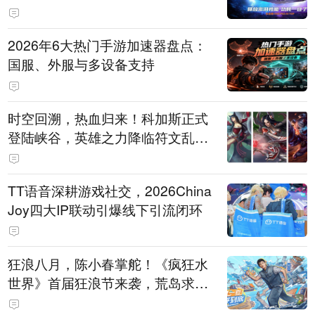
打造旗舰供电方案
2026年6大热门手游加速器盘点：
国服、外服与多设备支持
时空回溯，热血归来！科加斯正式
登陆峡谷，英雄之力降临符文乱
斗！
TT语音深耕游戏社交，2026China
Joy四大IP联动引爆线下引流闭环
狂浪八月，陈小春掌舵！《疯狂水
世界》首届狂浪节来袭，荒岛求生
直播即将开启