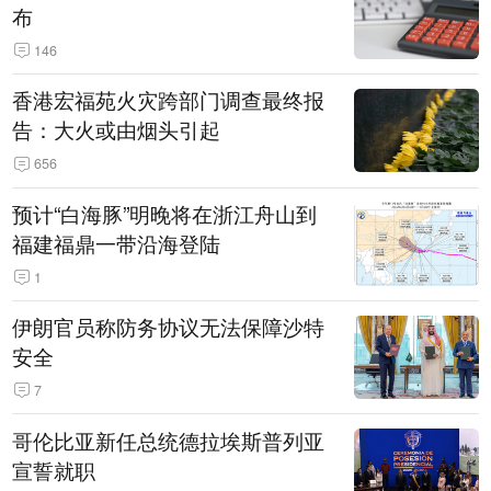
布
146
香港宏福苑火灾跨部门调查最终报
告：大火或由烟头引起
656
预计“白海豚”明晚将在浙江舟山到
福建福鼎一带沿海登陆
1
伊朗官员称防务协议无法保障沙特
安全
7
哥伦比亚新任总统德拉埃斯普列亚
宣誓就职