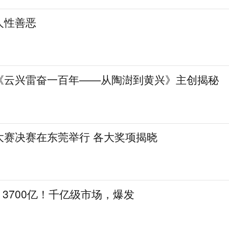
人性善恶
《云兴雷奋一百年——从陶澍到黄兴》主创揭秘
大赛决赛在东莞举行 各大奖项揭晓
亿！3700亿！千亿级市场，爆发