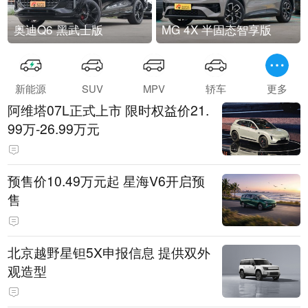
奥迪Q6 黑武士版
MG 4X 半固态智享版
新能源
SUV
MPV
轿车
更多
阿维塔07L正式上市 限时权益价21.
99万-26.99万元
预售价10.49万元起 星海V6开启预
售
北京越野星钽5X申报信息 提供双外
观造型