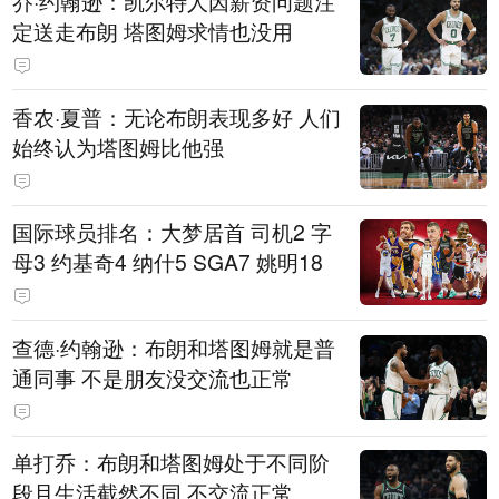
乔·约翰逊：凯尔特人因薪资问题注
定送走布朗 塔图姆求情也没用
香农·夏普：无论布朗表现多好 人们
始终认为塔图姆比他强
国际球员排名：大梦居首 司机2 字
母3 约基奇4 纳什5 SGA7 姚明18
查德·约翰逊：布朗和塔图姆就是普
通同事 不是朋友没交流也正常
单打乔：布朗和塔图姆处于不同阶
段且生活截然不同 不交流正常