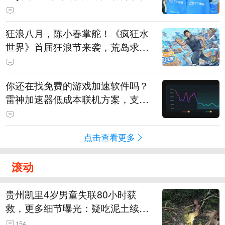
狂浪八月，陈小春掌舵！《疯狂水
世界》首届狂浪节来袭，荒岛求生
直播即将开启
你还在找免费的游戏加速软件吗？
雷神加速器低成本联机方案，支持
免费试用
点击查看更多
滚动
贵州凯里4岁男童失联80小时获
救，更多细节曝光：疑吃泥土续
命，搜救至20米附近错过多找3天
154