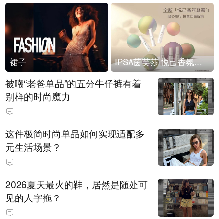
裙子
IPSA茵芙莎 悦己香氛凝露上市
被嘲“老爸单品”的五分牛仔裤有着
别样的时尚魔力
这件极简时尚单品如何实现适配多
元生活场景？
2026夏天最火的鞋，居然是随处可
见的人字拖？