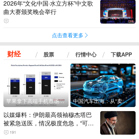
2026年“文化中国·水立方杯”中文歌
曲大赛颁奖晚会举行
点击查看更多
财经
股票
行情中心
下载APP
苹果拿下高端手机市场65%的份额：iPhone 17系列功不可没
中国汽车出海：从“卖出去”到“走进去”
以媒爆料：伊朗最高领袖穆杰塔巴
被紧急送医，情况极度危急，“可能
随时会死去”
191