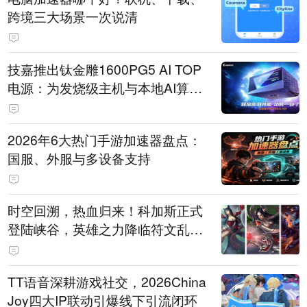
跨境三大场景一次说清
技嘉推出钛金雕1600PG5 AI TOP
电源：为发烧级主机与本地AI算力
打造旗舰供电方案
2026年6大热门手游加速器盘点：
国服、外服与多设备支持
时空回溯，热血归来！科加斯正式
登陆峡谷，英雄之力降临符文乱
斗！
TT语音深耕游戏社交，2026China
Joy四大IP联动引爆线下引流闭环