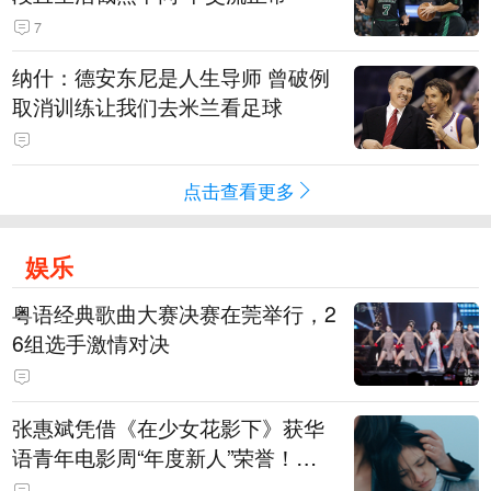
7
纳什：德安东尼是人生导师 曾破例
取消训练让我们去米兰看足球
点击查看更多
娱乐
粤语经典歌曲大赛决赛在莞举行，2
6组选手激情对决
张惠斌凭借《在少女花影下》获华
语青年电影周“年度新人”荣誉！该
电影全程在广州取景，采用粤语对