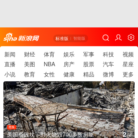
标准版
智能版
新闻
财经
体育
娱乐
军事
科技
视频
直播
美图
NBA
房产
股票
汽车
星座
小说
教育
女性
健康
精品
微博
更多
图集
3
叙利亚：大马士革发生爆炸
/
6