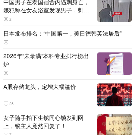
中国男子在泰国宿舍内遇刺身亡，
嫌犯称在女友浴室发现男子，刺其
多刀后逃跑监控曝光
2
日本发布排名：“中国第一，美日德韩英法居后”
2026年“未录满”本科专业排行榜出
炉
A股存储龙头，定增大幅溢价
25
女子随手拍下生锈同心锁发到网
上，锁主人竟然回复了！
7