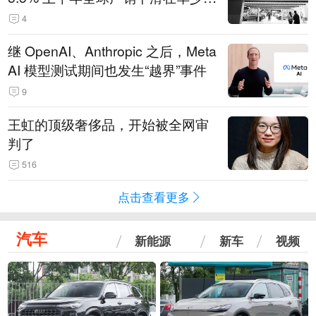
14.3万辆
4
继 OpenAI、Anthropic 之后，Meta
AI 模型测试期间也发生“越界”事件
9
王虹的顶级奢侈品，开始被全网审
判了
516
点击查看更多
汽车
新能源
新车
视频