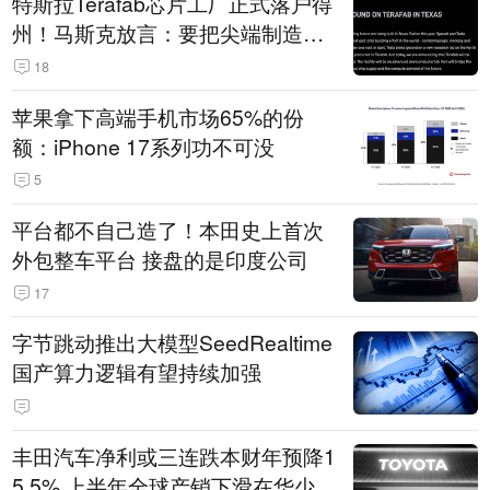
特斯拉Terafab芯片工厂正式落户得
州！马斯克放言：要把尖端制造带
回美国
18
苹果拿下高端手机市场65%的份
额：iPhone 17系列功不可没
5
平台都不自己造了！本田史上首次
外包整车平台 接盘的是印度公司
17
字节跳动推出大模型SeedRealtime
国产算力逻辑有望持续加强
丰田汽车净利或三连跌本财年预降1
5.5% 上半年全球产销下滑在华少卖