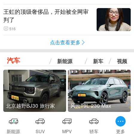
王虹的顶级奢侈品，开始被全网审
判了
516
点击查看更多
汽车
新能源
新车
视频
北京越野BJ30 旅行家
风云T9L 230 Max
新能源
SUV
MPV
轿车
更多