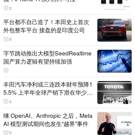
3
平台都不自己造了！本田史上首次
外包整车平台 接盘的是印度公司
8
字节跳动推出大模型SeedRealtime
国产算力逻辑有望持续加强
丰田汽车净利或三连跌本财年预降1
5.5% 上半年全球产销下滑在华少卖
14.3万辆
4
继 OpenAI、Anthropic 之后，Meta
AI 模型测试期间也发生“越界”事件
9