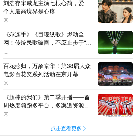
刘浩存宋威龙主演七根心简，爱一
个人最高境界是心疼
《尕连手》《目瑙纵歌》燃动全
网！传统民歌破圈，不应止步于“上
头”
百花燕归，万象京华！第38届大众
电影百花奖系列活动在京开幕
《超棒的我们》第二季开播——首
周热度领跑多平台，多渠道资源加
持助推棒球文化出圈
点击查看更多