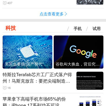
437
点击查看更多
科技
手机
试用
美国也要搞“国产替代”？先算清三笔账
谷歌AI大换血，背后究竟发生了什么？
特斯拉Terafab芯片工厂正式落户得
州！马斯克放言：要把尖端制造带
回美国
16
苹果拿下高端手机市场65%的份
额：iPhone 17系列功不可没