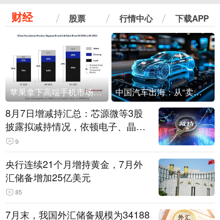
财经
股票
行情中心
下载APP
苹果拿下高端手机市场65%的份额：iPhone 17系列功不可没
中国汽车出海：从“卖出去”到“走进去”
8月7日增减持汇总：芯源微等3股
披露拟减持情况，依顿电子、晶华
微拟增持（表）
9
央行连续21个月增持黄金，7月外
汇储备增加25亿美元
85
7月末，我国外汇储备规模为34188