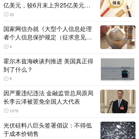
亿美元，较6月末上升25亿美元，
升幅为0.07%
35
国家网信办就《大型个人信息处理
者个人信息保护规定（征求意见
稿）》公开征求意见
4
霍尔木兹海峡谈判推进 美国真正得
到了什么？
8
因严重违纪违法 金融监管总局原局
长李云泽被罢免全国人大代表
1079
光伏硅料八巨头签署倡议：不得低
于成本价销售