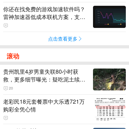
你还在找免费的游戏加速软件吗？
雷神加速器低成本联机方案，支持
免费试用
点击查看更多
滚动
贵州凯里4岁男童失联80小时获
救，更多细节曝光：疑吃泥土续
命，搜救至20米附近错过多找3天
20
老彩民18元套餐票中大乐透721万
购彩全凭心情