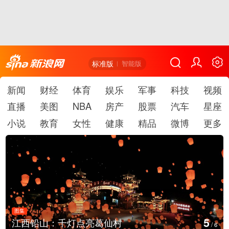
标准版
智能版
新闻
财经
体育
娱乐
军事
科技
视频
直播
美图
NBA
房产
股票
汽车
星座
小说
教育
女性
健康
精品
微博
更多
图集
6
灯点亮葛仙村
上海：七彩稻田画
/
6