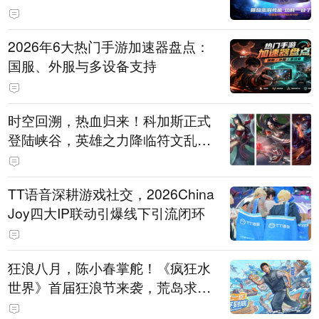
打造旗舰供电方案
2026年6大热门手游加速器盘点：
国服、外服与多设备支持
时空回溯，热血归来！科加斯正式
登陆峡谷，英雄之力降临符文乱
斗！
TT语音深耕游戏社交，2026China
Joy四大IP联动引爆线下引流闭环
狂浪八月，陈小春掌舵！《疯狂水
世界》首届狂浪节来袭，荒岛求生
直播即将开启