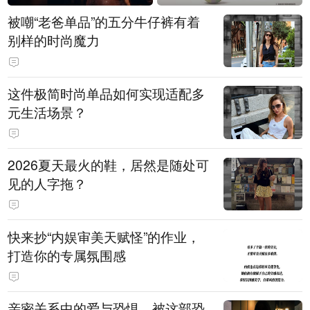
被嘲“老爸单品”的五分牛仔裤有着
别样的时尚魔力
这件极简时尚单品如何实现适配多
元生活场景？
2026夏天最火的鞋，居然是随处可
见的人字拖？
快来抄“内娱审美天赋怪”的作业，
打造你的专属氛围感
亲密关系中的爱与恐惧，被这部恐