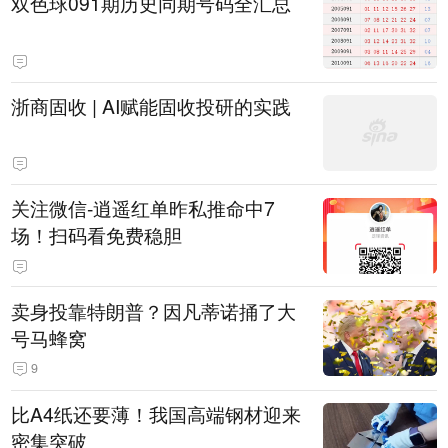
双色球091期历史同期号码全汇总
浙商固收 | AI赋能固收投研的实践
关注微信-逍遥红单昨私推命中7
场！扫码看免费稳胆
卖身投靠特朗普？因凡蒂诺捅了大
号马蜂窝
9
比A4纸还要薄！我国高端钢材迎来
密集突破