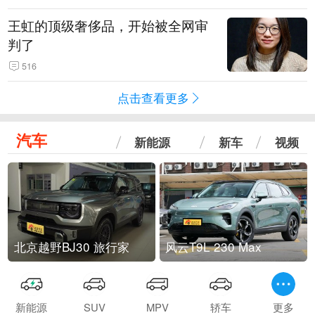
王虹的顶级奢侈品，开始被全网审
判了
516
点击查看更多
汽车
新能源
新车
视频
北京越野BJ30 旅行家
风云T9L 230 Max
新能源
SUV
MPV
轿车
更多