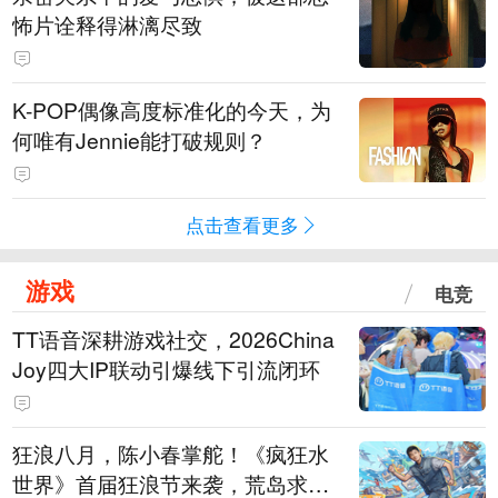
怖片诠释得淋漓尽致
K-POP偶像高度标准化的今天，为
何唯有Jennie能打破规则？
点击查看更多
游戏
电竞
TT语音深耕游戏社交，2026China
Joy四大IP联动引爆线下引流闭环
狂浪八月，陈小春掌舵！《疯狂水
世界》首届狂浪节来袭，荒岛求生