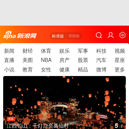
标准版
智能版
新闻
财经
体育
娱乐
军事
科技
视频
直播
美图
NBA
房产
股票
汽车
星座
小说
教育
女性
健康
精品
微博
更多
图集
6
上海：七彩稻田画迎最佳观赏
/
6