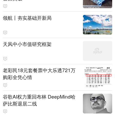
领航丨夯实基础开新局
天风中小市值研究框架
老彩民18元套餐票中大乐透721万
购彩全凭心情
谷歌AI权力重回布林 DeepMind哈
萨比斯退居二线