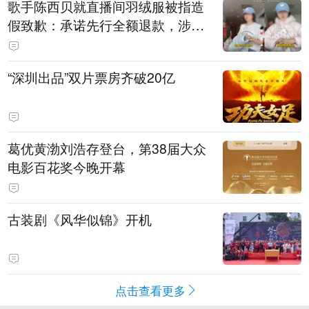
歌手陈西贝就直播间羽绒服被指造
假致歉：承诺先行全额退款，涉事
销售额约300万元
“深圳出品”双片票房齐破20亿
葛优黄渤刘浩存登台，第38届大众
电影百花奖今晚开幕
古装剧《风华似锦》开机
点击查看更多