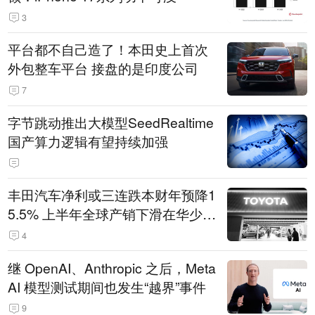
3
平台都不自己造了！本田史上首次
外包整车平台 接盘的是印度公司
7
字节跳动推出大模型SeedRealtime
国产算力逻辑有望持续加强
丰田汽车净利或三连跌本财年预降1
5.5% 上半年全球产销下滑在华少卖
14.3万辆
4
继 OpenAI、Anthropic 之后，Meta
AI 模型测试期间也发生“越界”事件
9