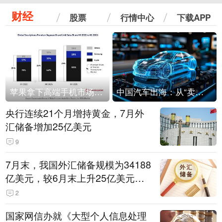
财经
股票
行情中心
下载APP
苹果拿下高端手机市场65%的份额：iPhone 17系列功不可没
中国汽车出海：从“卖出去”到“走进去”
央行连续21个月增持黄金，7月外
汇储备增加25亿美元
9
7月末，我国外汇储备规模为34188
亿美元，较6月末上升25亿美元，
升幅为0.07%
2
国家网信办就《大型个人信息处理