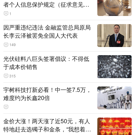
者个人信息保护规定（征求意见
稿）》公开征求意见
1
因严重违纪违法 金融监管总局原局
长李云泽被罢免全国人大代表
149
光伏硅料八巨头签署倡议：不得低
于成本价销售
315
宇树科技打新必看！中一签7.5万，
难度约为长鑫20倍
金价大涨！两天涨了近50元，有人
特地赶去选镯子和金条，“我想着买