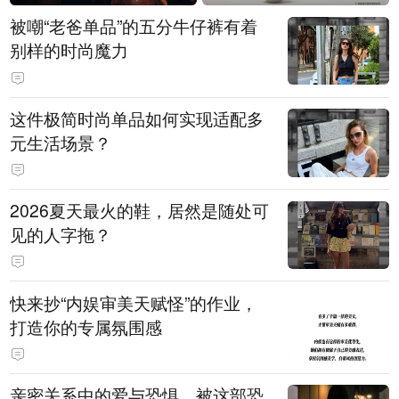
被嘲“老爸单品”的五分牛仔裤有着
别样的时尚魔力
这件极简时尚单品如何实现适配多
元生活场景？
2026夏天最火的鞋，居然是随处可
见的人字拖？
快来抄“内娱审美天赋怪”的作业，
打造你的专属氛围感
亲密关系中的爱与恐惧，被这部恐