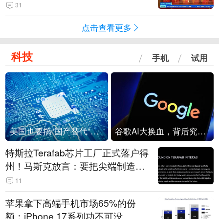
起来可以保值，小批量进一些货”
31
点击查看更多
科技
手机
试用
美国也要搞“国产替代”？先算清三笔账
谷歌AI大换血，背后究竟发生了什么？
特斯拉Terafab芯片工厂正式落户得
州！马斯克放言：要把尖端制造带
回美国
11
苹果拿下高端手机市场65%的份
额：iPhone 17系列功不可没