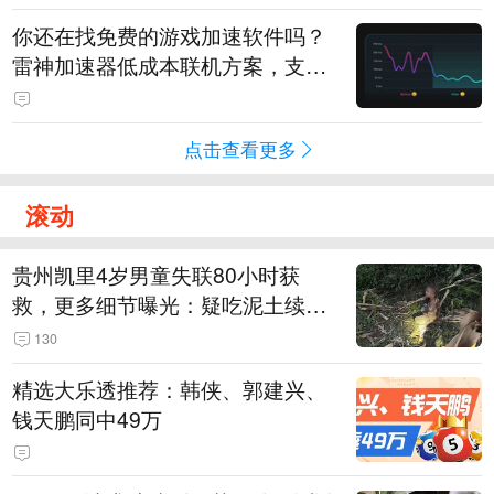
你还在找免费的游戏加速软件吗？
雷神加速器低成本联机方案，支持
免费试用
点击查看更多
滚动
贵州凯里4岁男童失联80小时获
救，更多细节曝光：疑吃泥土续
命，搜救至20米附近错过多找3天
130
精选大乐透推荐：韩侠、郭建兴、
钱天鹏同中49万