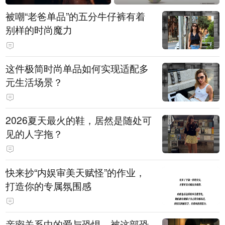
被嘲“老爸单品”的五分牛仔裤有着
别样的时尚魔力
这件极简时尚单品如何实现适配多
元生活场景？
2026夏天最火的鞋，居然是随处可
见的人字拖？
快来抄“内娱审美天赋怪”的作业，
打造你的专属氛围感
亲密关系中的爱与恐惧，被这部恐