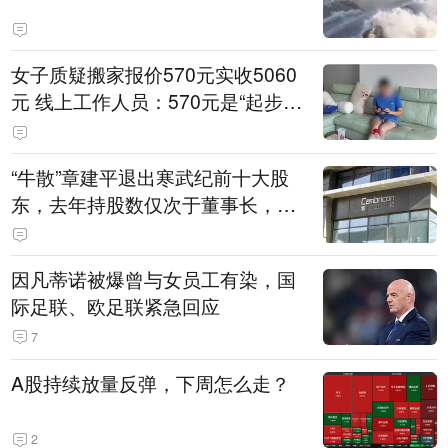
女子质疑搬家报价570元实收5060
元 线上工作人员：570元是“起步
价”
“牛散”章建平退出寒武纪前十大股
东，去年持股数仅次于董事长，或
已套现走人
因凡蒂诺被爆曾与女员工有染，国
际足联、欧足联紧急回应
7
A股持续放量反弹，下周怎么走？
2