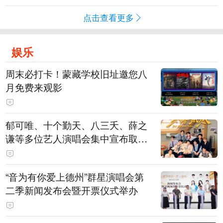
点击查看更多
娱乐
周末必打卡！蒙藏学校旧址邀您八
月免费来观影
郁可唯、十个勤天、八三夭、薛之
谦等多位艺人演唱会集中宣布取消
或延期
“音为有你爱上德州”群星演唱会第
二季新闻发布会暨开票仪式举办