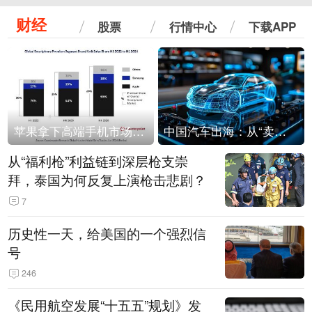
财经
股票
行情中心
下载APP
苹果拿下高端手机市场65%的份额：iPhone 17系列功不可没
中国汽车出海：从“卖出去”到“走进去”
从“福利枪”利益链到深层枪支崇
拜，泰国为何反复上演枪击悲剧？
7
历史性一天，给美国的一个强烈信
号
246
《民用航空发展“十五五”规划》发