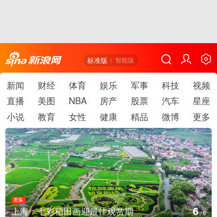
标准版
智能版
新闻
财经
体育
娱乐
军事
科技
视频
直播
美图
NBA
房产
股票
汽车
星座
小说
教育
女性
健康
精品
微博
更多
图集
1
厄瓜多尔总统诺沃亚会见阿根廷总统米莱
/
6