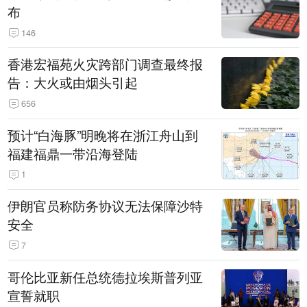
布
146
香港宏福苑火灾跨部门调查最终报
告：大火或由烟头引起
656
预计“白海豚”明晚将在浙江舟山到
福建福鼎一带沿海登陆
1
伊朗官员称防务协议无法保障沙特
安全
7
哥伦比亚新任总统德拉埃斯普列亚
宣誓就职