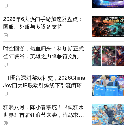
打造旗舰供电方案
2026年6大热门手游加速器盘点：
国服、外服与多设备支持
时空回溯，热血归来！科加斯正式
登陆峡谷，英雄之力降临符文乱
斗！
TT语音深耕游戏社交，2026China
Joy四大IP联动引爆线下引流闭环
狂浪八月，陈小春掌舵！《疯狂水
世界》首届狂浪节来袭，荒岛求生
直播即将开启