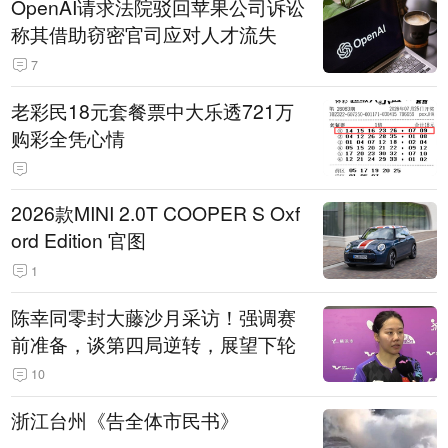
OpenAI请求法院驳回苹果公司诉讼
称其借助窃密官司应对人才流失
7
老彩民18元套餐票中大乐透721万
购彩全凭心情
2026款MINI 2.0T COOPER S Oxf
ord Edition 官图
1
陈幸同零封大藤沙月采访！强调赛
前准备，谈第四局逆转，展望下轮
10
浙江台州《告全体市民书》