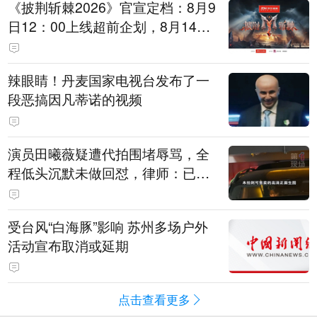
《披荆斩棘2026》官宣定档：8月9
日12：00上线超前企划，8月14日
初见面直播，8月15日、16日两天
进行初舞台直播
辣眼睛！丹麦国家电视台发布了一
段恶搞因凡蒂诺的视频
演员田曦薇疑遭代拍围堵辱骂，全
程低头沉默未做回怼，律师：已超
出公众人物应容忍的合理界限
受台风“白海豚”影响 苏州多场户外
活动宣布取消或延期
点击查看更多