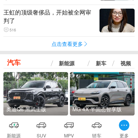
王虹的顶级奢侈品，开始被全网审
判了
516
点击查看更多
汽车
新能源
新车
视频
奥迪Q6 黑武士版
MG 4X 半固态智享版
新能源
SUV
MPV
轿车
更多