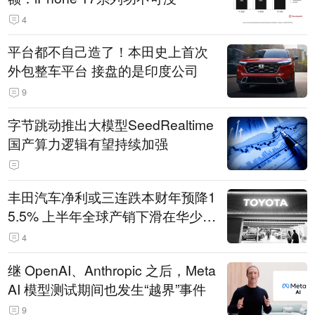
4
平台都不自己造了！本田史上首次
外包整车平台 接盘的是印度公司
9
字节跳动推出大模型SeedRealtime
国产算力逻辑有望持续加强
丰田汽车净利或三连跌本财年预降1
5.5% 上半年全球产销下滑在华少卖
14.3万辆
4
继 OpenAI、Anthropic 之后，Meta
AI 模型测试期间也发生“越界”事件
9