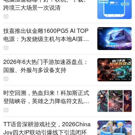
跨境三大场景一次说清
技嘉推出钛金雕1600PG5 AI TOP
电源：为发烧级主机与本地AI算力
打造旗舰供电方案
2026年6大热门手游加速器盘点：
国服、外服与多设备支持
时空回溯，热血归来！科加斯正式
登陆峡谷，英雄之力降临符文乱
斗！
TT语音深耕游戏社交，2026China
Joy四大IP联动引爆线下引流闭环