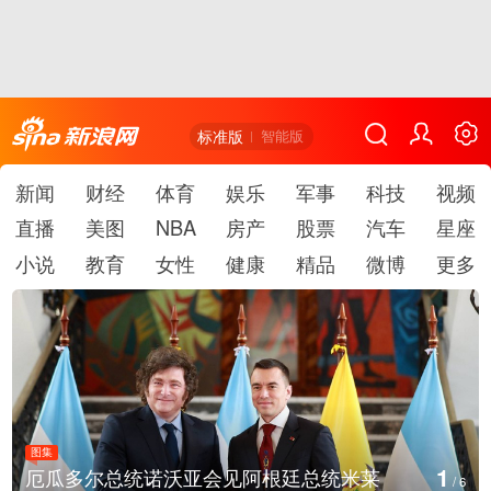
标准版
智能版
新闻
财经
体育
娱乐
军事
科技
视频
直播
美图
NBA
房产
股票
汽车
星座
小说
教育
女性
健康
精品
微博
更多
图集
2
美国斯波坎：野火烧毁700多所房屋
/
6