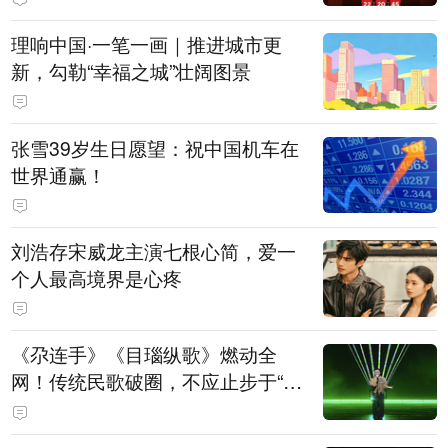
理响中国·一笔一画｜推进城市更
新，勾勒“幸福之城”壮阔图景
张雪39岁生日愿望：祝中国机车在
世界通赢！
刘浩存宋威龙主演七根心简，爱一
个人最高境界是心疼
《尕连手》《目瑙纵歌》燃动全
网！传统民歌破圈，不应止步于“上
头”