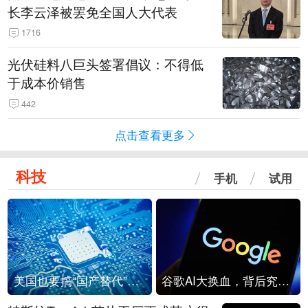
长李云泽被罢免全国人大代表
1716
光伏硅料八巨头签署倡议：不得低
于成本价销售
442
点击查看更多
科技
手机
试用
美国也要搞“国产替代”？先算清三笔账
谷歌AI大换血，背后究竟发生了什么？