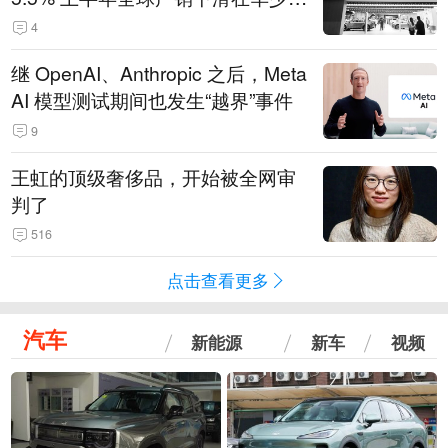
14.3万辆
4
继 OpenAI、Anthropic 之后，Meta
AI 模型测试期间也发生“越界”事件
9
王虹的顶级奢侈品，开始被全网审
判了
516
点击查看更多
汽车
新能源
新车
视频