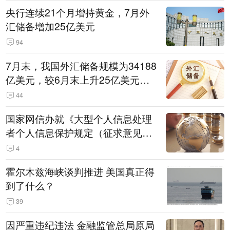
央行连续21个月增持黄金，7月外
汇储备增加25亿美元
94
7月末，我国外汇储备规模为34188
亿美元，较6月末上升25亿美元，
升幅为0.07%
44
国家网信办就《大型个人信息处理
者个人信息保护规定（征求意见
稿）》公开征求意见
4
霍尔木兹海峡谈判推进 美国真正得
到了什么？
39
因严重违纪违法 金融监管总局原局