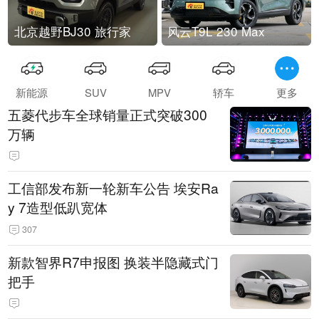
北京越野BJ30 旅行家
风云T9L 230 Max
新能源
SUV
MPV
轿车
更多
五菱代步车全球销量正式突破300
万辆
工信部发布新一轮新车公告 埃安Ra
y 7造型低趴宽体
307
新款智界R7申报图 换装半隐藏式门
把手