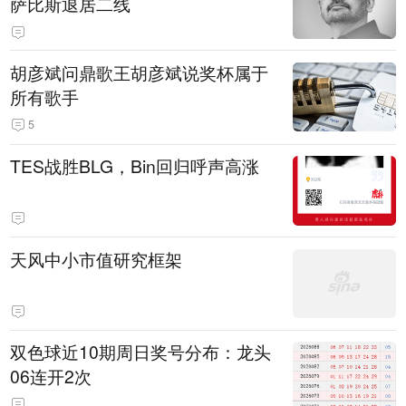
萨比斯退居二线
胡彦斌问鼎歌王胡彦斌说奖杯属于
所有歌手
5
TES战胜BLG，Bin回归呼声高涨
天风中小市值研究框架
双色球近10期周日奖号分布：龙头
06连开2次