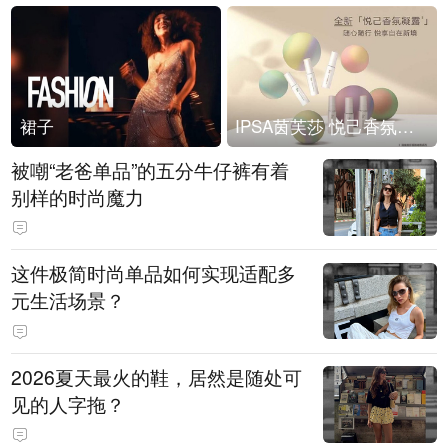
裙子
IPSA茵芙莎 悦己香氛凝露上市
被嘲“老爸单品”的五分牛仔裤有着
别样的时尚魔力
这件极简时尚单品如何实现适配多
元生活场景？
2026夏天最火的鞋，居然是随处可
见的人字拖？