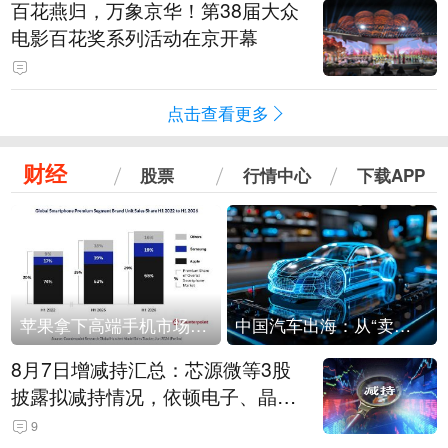
百花燕归，万象京华！第38届大众
电影百花奖系列活动在京开幕
点击查看更多
财经
股票
行情中心
下载APP
苹果拿下高端手机市场65%的份额：iPhone 17系列功不可没
中国汽车出海：从“卖出去”到“走进去”
8月7日增减持汇总：芯源微等3股
披露拟减持情况，依顿电子、晶华
微拟增持（表）
9