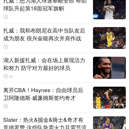
扎威：想为湖人球迷奉献全部 帮助
球队升起第18面冠军旗帜
扎威：我和布朗尼在高中当队友后
成为朋友 很兴奋能再次并肩作战
湖人新援扎威：会在场上展现活力
和努力 防守对方最好的球员
11
离开CBA！Haynes：自由球员后
卫阿隆德斯·威廉姆斯签约奇才
Slater：热火&掘金&骑士&奇才有
意德罗赞 这些队急需火力且需节流