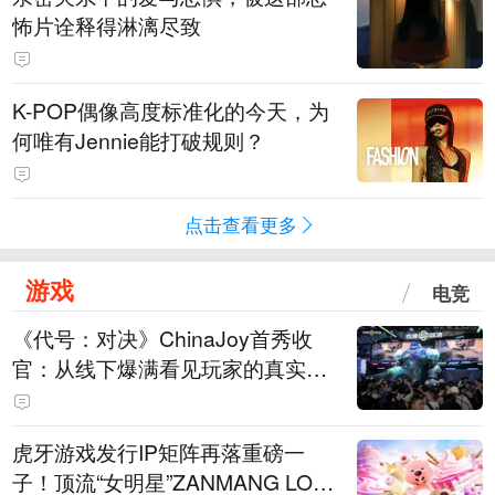
怖片诠释得淋漓尽致
K-POP偶像高度标准化的今天，为
何唯有Jennie能打破规则？
点击查看更多
游戏
电竞
《代号：对决》ChinaJoy首秀收
官：从线下爆满看见玩家的真实期
待
虎牙游戏发行IP矩阵再落重磅一
子！顶流“女明星”ZANMANG LOO