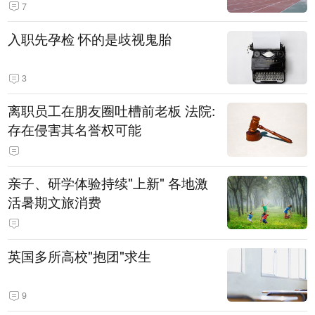
7
入职先孕检 怀的是歧视鬼胎
3
离职员工在朋友圈吐槽前老板 法院:
存在侵害其名誉权可能
亲子、研学体验持续"上新" 各地激
活暑期文旅消费
英国多所高校"抱团"求生
9