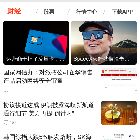
财经
股票
行情中心
下载APP
运营商干掉了流量卡，他们真的玩不起了
SpaceX火箭残骸撞击月球
国家网信办：对派拓公司在华销售
产品启动网络安全审查
协议接近达成 伊朗披露海峡新航道
通行细节 美方再提“倒计时”
157
韩国综指大跌5%触发熔断，SK海