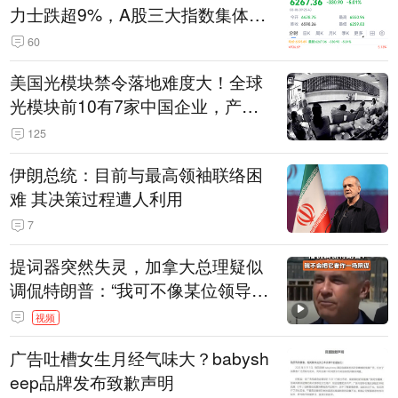
力士跌超9%，A股三大指数集体低
开
60
美国光模块禁令落地难度大！全球
光模块前10有7家中国企业，产业
界人士：想“脱钩”并不容易
125
伊朗总统：目前与最高领袖联络困
难 其决策过程遭人利用
7
提词器突然失灵，加拿大总理疑似
调侃特朗普：“我可不像某位领导
人，把这当成一场阴谋”，全场哄笑
视频
广告吐槽女生月经气味大？babysh
eep品牌发布致歉声明