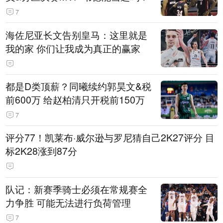
7
海佐尼亚长文告别皇马：这里就是
我的家 你们让我成为真正的赢家
都是D类顶薪？同曦续约郭昊文&税
前600万 给赵柏清只开税前150万
7
评分77！凯莱布·威尔逊与罗尼猜自己2K27评分 目
标2K28涨到87分
队记：新赛季骑士必须在常规赛全
力争胜 可能无法进行负荷管理
7