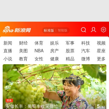
标准版
智能版
新闻
财经
体育
娱乐
军事
科技
视频
直播
美图
NBA
房产
股票
汽车
星座
小说
教育
女性
健康
精品
微博
更多
图集
6
湖北房县：路畅景美
/
6