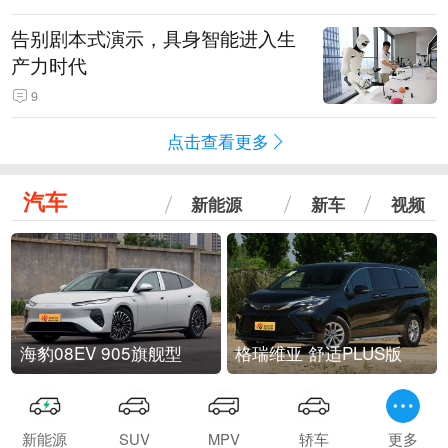
告别剧本式演示，具身智能进入生
产力时代
9
点击查看更多
汽车
新能源
新车
视频
海豹08EV 905旗舰型
格瑞维亚 舒适PLUS版
新能源
SUV
MPV
轿车
更多