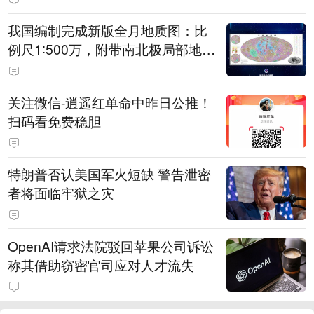
我国编制完成新版全月地质图：比
例尺1∶500万，附带南北极局部地质
图，修正“月球时钟”，精准标注1.3
万余个撞击坑
关注微信-逍遥红单命中昨日公推！
扫码看免费稳胆
特朗普否认美国军火短缺 警告泄密
者将面临牢狱之灾
OpenAI请求法院驳回苹果公司诉讼
称其借助窃密官司应对人才流失