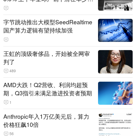
14.3万辆
字节跳动推出大模型SeedRealtime
国产算力逻辑有望持续加强
王虹的顶级奢侈品，开始被全网审
判了
489
AMD大跌！Q2营收、利润均超预
期，Q3指引未满足激进投资者预期
1
Anthropic年入1万亿美元后，算力
价格狂飙10倍
56