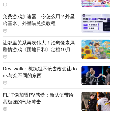
PY 正版3D消除手游《消消奇遇》
惊喜曝光
免费游戏加速器口令怎么用？外星
哈基米、外星喵兑换教程
让邻里关系再次伟大！治愈像素风
剧情游戏《团地日和》定档10月30
日发售
Devilwalk：教练组不该去改变让do
nk与众不同的东西
FL1T谈加盟PV感受：新队伍带给
我极强的气场冲击