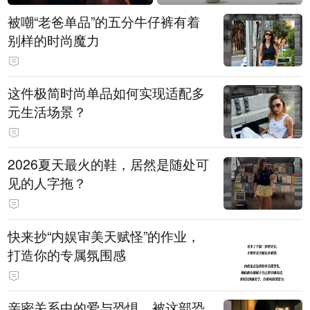
被嘲“老爸单品”的五分牛仔裤有着
别样的时尚魔力
这件极简时尚单品如何实现适配多
元生活场景？
2026夏天最火的鞋，居然是随处可
见的人字拖？
快来抄“内娱审美天赋怪”的作业，
打造你的专属氛围感
亲密关系中的爱与恐惧，被这部恐