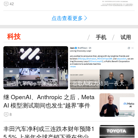
42
点击查看更多
科技
手机
试用
智己汽车App苹果端突然“下架”
谷歌AI权力格局一夜大洗牌
继 OpenAI、Anthropic 之后，Meta
AI 模型测试期间也发生“越界”事件
8
丰田汽车净利或三连跌本财年预降1
5.5% 上半年全球产销下滑在华少卖