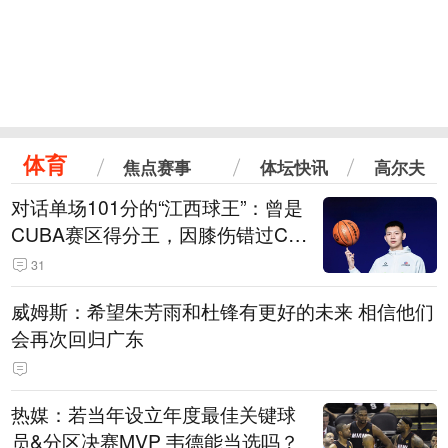
体育
焦点赛事
体坛快讯
高尔夫
对话单场101分的“江西球王”：曾是
CUBA赛区得分王，因膝伤错过CB
A选秀
31
威姆斯：希望朱芳雨和杜锋有更好的未来 相信他们
会再次回归广东
热媒：若当年设立年度最佳关键球
员&分区决赛MVP 韦德能当选吗？