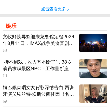
点击查看更多
娱乐
文牧野执导欢迎来龙餐馆定档2026
年8月11日，IMAX战争美食喜剧温
情上映
“接不到戏，收入基本断了”，38岁
演员求职景区NPC：工作量断崖式
下跌，留给我试错的时间不多了
姆巴佩首晒女友背影深情告白 西班
牙演员埃丝特·埃斯波西托因《名校
风暴》走红