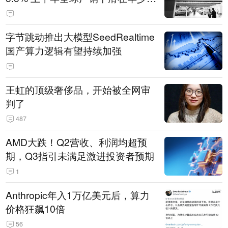
14.3万辆
字节跳动推出大模型SeedRealtime
国产算力逻辑有望持续加强
王虹的顶级奢侈品，开始被全网审
判了
487
AMD大跌！Q2营收、利润均超预
期，Q3指引未满足激进投资者预期
1
Anthropic年入1万亿美元后，算力
价格狂飙10倍
56