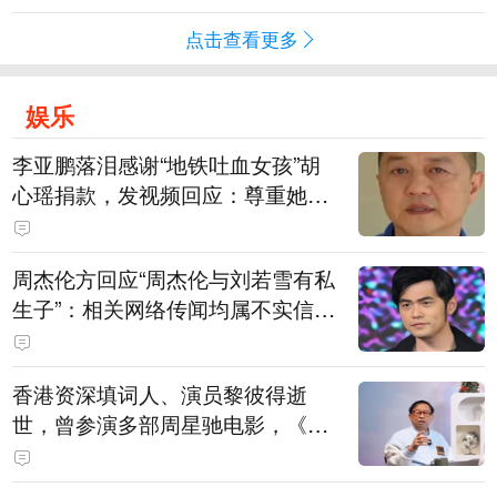
点击查看更多
娱乐
李亚鹏落泪感谢“地铁吐血女孩”胡
心瑶捐款，发视频回应：尊重她的
捐赠意愿，我个人向她捐赠99999
元，也向其病友之家捐赠99999元
周杰伦方回应“周杰伦与刘若雪有私
生子”：相关网络传闻均属不实信
息，已委托律师对相关不实信息的
发布者及传播者进行证据保全
香港资深填词人、演员黎彼得逝
世，曾参演多部周星驰电影，《财
神到》由他填词