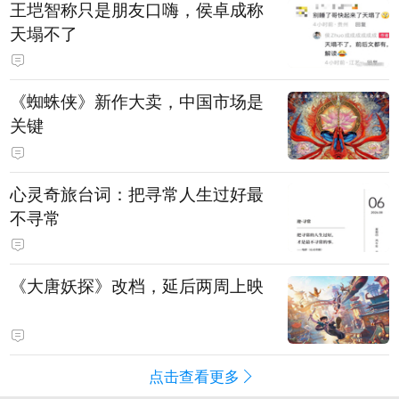
王垲智称只是朋友口嗨，侯卓成称
天塌不了
《蜘蛛侠》新作大卖，中国市场是
关键
心灵奇旅台词：把寻常人生过好最
不寻常
《大唐妖探》改档，延后两周上映
点击查看更多