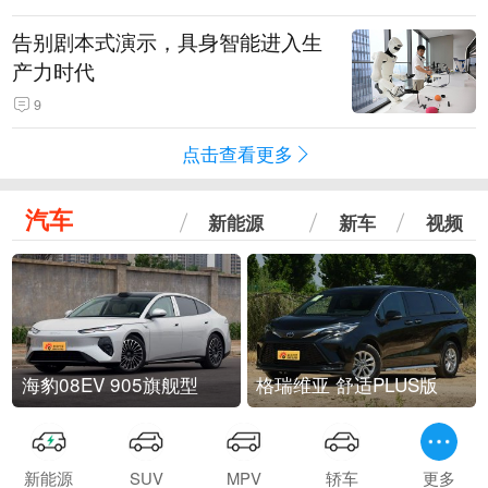
告别剧本式演示，具身智能进入生
产力时代
9
点击查看更多
汽车
新能源
新车
视频
海豹08EV 905旗舰型
格瑞维亚 舒适PLUS版
新能源
SUV
MPV
轿车
更多