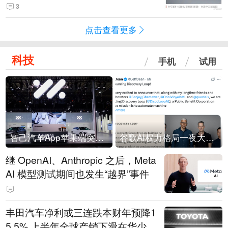
没有一次没有笑话发生
3
点击查看更多
科技
手机
试用
智己汽车App苹果端突然“下架”
谷歌AI权力格局一夜大洗牌
继 OpenAI、Anthropic 之后，Meta
AI 模型测试期间也发生“越界”事件
丰田汽车净利或三连跌本财年预降1
5.5% 上半年全球产销下滑在华少卖