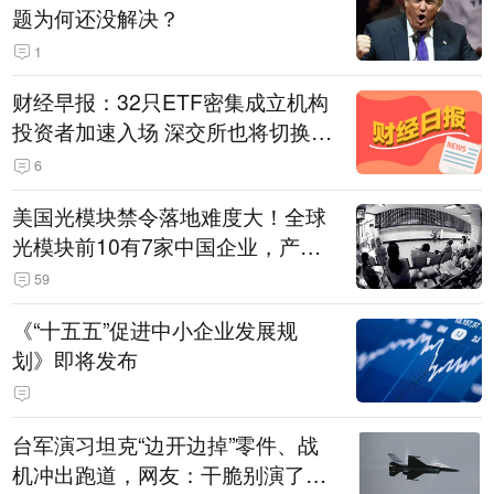
题为何还没解决？
1
财经早报：32只ETF密集成立机构
投资者加速入场 深交所也将切换交
易线路
6
美国光模块禁令落地难度大！全球
光模块前10有7家中国企业，产业
界人士：想“脱钩”并不容易
59
《“十五五”促进中小企业发展规
划》即将发布
台军演习坦克“边开边掉”零件、战
机冲出跑道，网友：干脆别演了，