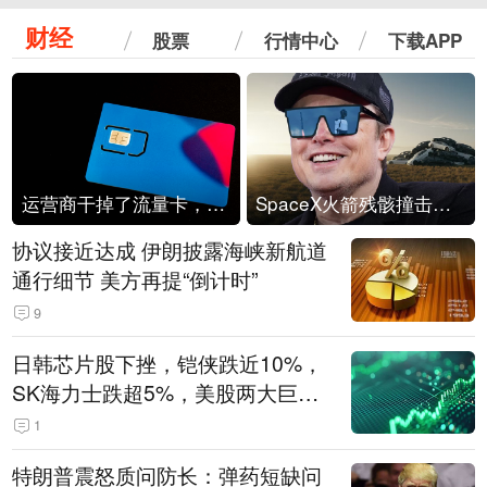
财经
股票
行情中心
下载APP
运营商干掉了流量卡，他们真的玩不起了
SpaceX火箭残骸撞击月球
协议接近达成 伊朗披露海峡新航道
通行细节 美方再提“倒计时”
9
日韩芯片股下挫，铠侠跌近10%，
SK海力士跌超5%，美股两大巨头
遭遇业绩杀
1
特朗普震怒质问防长：弹药短缺问