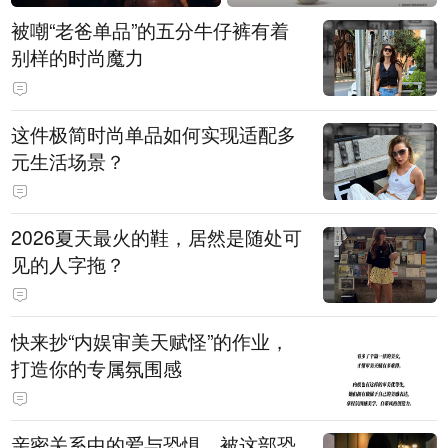
被嘲“老爸单品”的五分牛仔裤有着
别样的时尚魔力
这件极简时尚单品如何实现适配多
元生活场景？
2026夏天最火的鞋，居然是随处可
见的人字拖？
快来抄“内娱审美天赋怪”的作业，
打造你的专属氛围感
亲密关系中的爱与恐惧，被这部恐