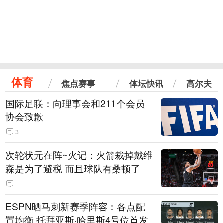
体育
焦点赛事
体坛快讯
高尔夫
国际足联：向理事会和211个会员
协会致歉
3
次轮状元在阵~火记：火箭裁掉戴维
森是为了避税 而且球队有桑顿了
ESPN晒马刺新赛季阵容：各点配
置均衡 托拜亚斯·哈里斯4号位首发