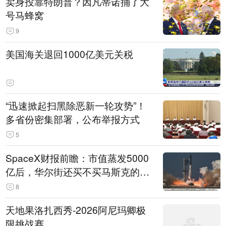
卖身投靠特朗普？因凡蒂诺捅了大
号马蜂窝
9
美国海关退回1000亿美元关税
“迅速掀起扫黑除恶新一轮攻势”！
多省份密集部署，公布举报方式
5
SpaceX财报前瞻：市值蒸发5000
亿后，华尔街还买不买马斯克的
账？
8
天地果洛扎西秀-2026阿尼玛卿极
限挑战赛