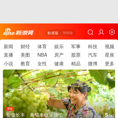
标准版
智能版
新闻
财经
体育
娱乐
军事
科技
视频
直播
美图
NBA
房产
股票
汽车
星座
小说
教育
女性
健康
精品
微博
更多
图集
6
湖北房县：路畅景美
/
6