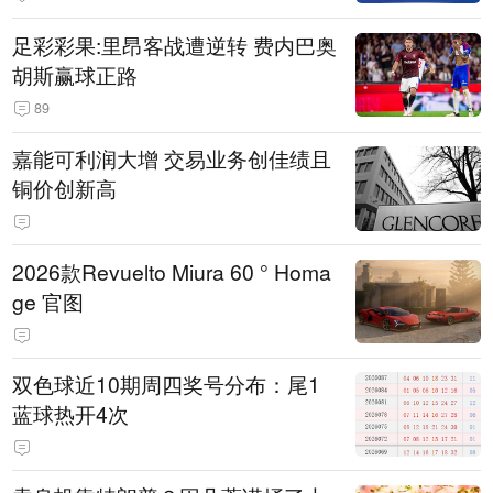
的机关事业单位约谈通报、限期整
足彩彩果:里昂客战遭逆转 费内巴奥
改
胡斯赢球正路
89
嘉能可利润大增 交易业务创佳绩且
铜价创新高
2026款Revuelto Miura 60 ° Homa
ge 官图
双色球近10期周四奖号分布：尾1
蓝球热开4次