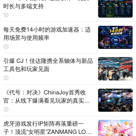
时长与多端支持
每天免费14小时的游戏加速器：适
用场景与使用频率
引爆 CJ！佳达隆携全系轴体与新品
工具包和玩家见面
《代号：对决》ChinaJoy首秀收
官：从线下爆满看见玩家的真实期
待
虎牙游戏发行IP矩阵再落重磅一
子！顶流“女明星”ZANMANG LOO