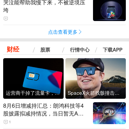
哭泣能帮助我慢下来，不被逆境压
垮
点击查看更多
财经
股票
行情中心
下载APP
运营商干掉了流量卡，他们真的玩不起了
SpaceX火箭残骸撞击月球
8月6日增减持汇总：朗鸿科技等4
股披露拟减持情况，当日暂无A股
公司披露拟增持情况（表）
1