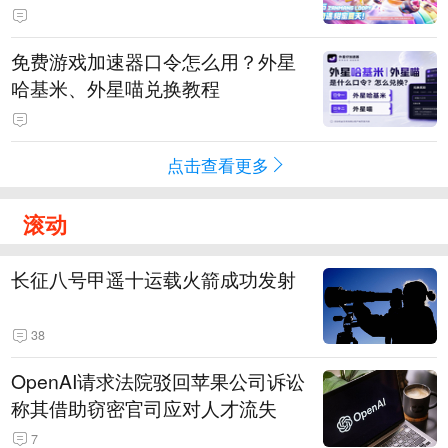
PY 正版3D消除手游《消消奇遇》
惊喜曝光
免费游戏加速器口令怎么用？外星
哈基米、外星喵兑换教程
点击查看更多
滚动
长征八号甲遥十运载火箭成功发射
38
OpenAI请求法院驳回苹果公司诉讼
称其借助窃密官司应对人才流失
7