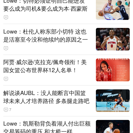
Lowe：切特必须证明自己能进攻
要么成为司机&要么成为本·西蒙斯
Lowe：杜伦人称东部小切特 这也
是活塞至今没和他续约的原因之一
阿贾·威尔逊/克拉克/佩奇领衔！美
国女篮公布世界杯12人名单！
解说谈AUBL：没人能断言中国篮
球未来人才培养路径 多条腿走路吧
7
Lowe：凯斯勒背负着湖人付出巨额
交易筹码的重压 和大桥一样