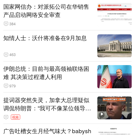
国家网信办：对派拓公司在华销售
产品启动网络安全审查
384
知情人士：沃什将准备在9月加息
463
伊朗总统：目前与最高领袖联络困
难 其决策过程遭人利用
979
提词器突然失灵，加拿大总理疑似
调侃特朗普：“我可不像某位领导
人，把这当成一场阴谋”，全场哄笑
视频
广告吐槽女生月经气味大？babysh