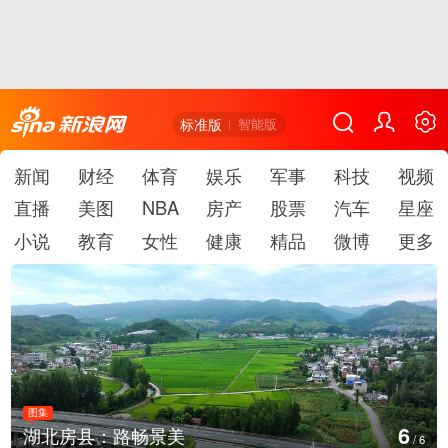
标准版
智能版
新闻
财经
体育
娱乐
军事
科技
视频
直播
美图
NBA
房产
股票
汽车
星座
小说
教育
女性
健康
精品
微博
更多
图集
1
北房县：路畅景美
德国
/
6