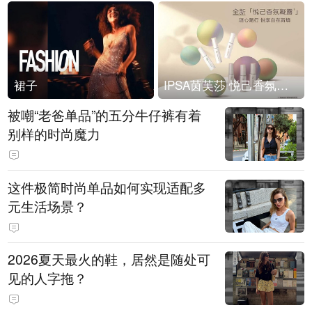
裙子
IPSA茵芙莎 悦己香氛凝露上市
被嘲“老爸单品”的五分牛仔裤有着
别样的时尚魔力
这件极简时尚单品如何实现适配多
元生活场景？
2026夏天最火的鞋，居然是随处可
见的人字拖？