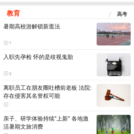
教育
高考
暑期高校游解锁新逛法
7
入职先孕检 怀的是歧视鬼胎
3
离职员工在朋友圈吐槽前老板 法院:
存在侵害其名誉权可能
亲子、研学体验持续"上新" 各地激
活暑期文旅消费