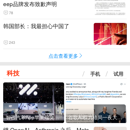
eep品牌发布致歉声明
78
韩国部长：我最担心中国了
243
点击查看更多
科技
手机
试用
智己汽车App苹果端突然“下架”
谷歌AI权力格局一夜大洗牌
继 OpenAI、Anthropic 之后，Meta