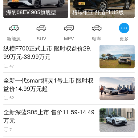
海豹08EV 905旗舰型
格瑞维亚 舒适PLUS版
新能源
SUV
MPV
轿车
更多
纵横F700正式上市 限时权益价29.
99万元-33.99万元
47
全新一代smart精灵1号上市 限时权
益价14.99万元起
62
全新深蓝S05上市 售价11.59-14.49
万元
7