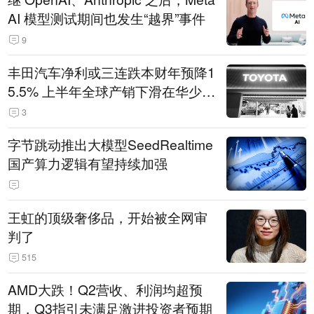
AI 模型测试期间也发生“越界”事件
9
丰田汽车净利或三连跌本财年预降1
5.5% 上半年全球产销下滑在华少卖
14.3万辆
3
字节跳动推出大模型SeedRealtime
国产算力逻辑有望持续加强
王虹的顶级奢侈品，开始被全网审
判了
515
AMD大跌！Q2营收、利润均超预
期，Q3指引未满足激进投资者预期