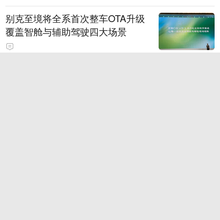
别克至境将全系首次整车OTA升级
覆盖智舱与辅助驾驶四大场景
因凡蒂诺的基本盘 其实稳得很
SpaceX首批IPO后股份解禁 股价
或将面临进一步下行压力
2026款奕派M8 纯电 600Max 乾崑
版
75岁老人20多万养鱼无人收购，目前成鱼销售情况