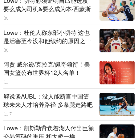
Lowe：切特必须证明自己能进攻
要么成为司机&要么成为本·西蒙斯
Lowe：杜伦人称东部小切特 这也
是活塞至今没和他续约的原因之一
阿贾·威尔逊/克拉克/佩奇领衔！美
国女篮公布世界杯12人名单！
解说谈AUBL：没人能断言中国篮
球未来人才培养路径 多条腿走路吧
7
Lowe：凯斯勒背负着湖人付出巨额
交易筹码的重压 和大桥一样