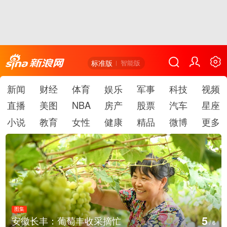
标准版
智能版
新闻
财经
体育
娱乐
军事
科技
视频
直播
美图
NBA
房产
股票
汽车
星座
小说
教育
女性
健康
精品
微博
更多
图集
6
采摘忙
湖北房县：路畅景美
/
6