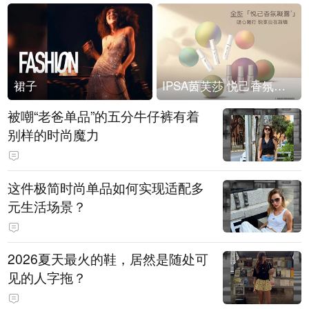
裙子
IPSA茵芙莎 悦己香氛凝露上市
被嘲“老爸单品”的五分牛仔裤有着
别样的时尚魔力
这件极简时尚单品如何实现适配多
元生活场景？
2026夏天最火的鞋，居然是随处可
见的人字拖？