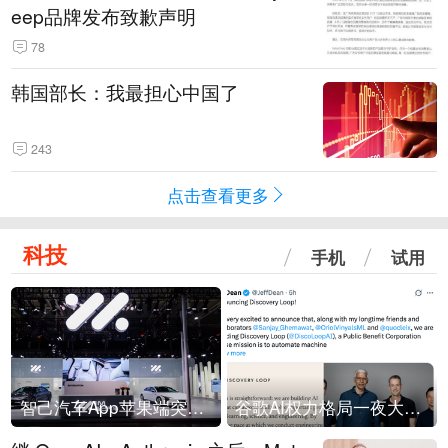
eep品牌发布致歉声明
78
韩国部长：我最担心中国了
243
点击查看更多
科技
手机
试用
智己汽车App苹果端突然“下架”
谷歌AI权力格局一夜大洗牌