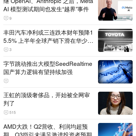
继 OpenAI、Anthropic 之后，Meta
AI 模型测试期间也发生“越界”事件
9
丰田汽车净利或三连跌本财年预降1
5.5% 上半年全球产销下滑在华少卖
14.3万辆
3
字节跳动推出大模型SeedRealtime
国产算力逻辑有望持续加强
王虹的顶级奢侈品，开始被全网审
判了
515
AMD大跌！Q2营收、利润均超预
期，Q3指引未满足激进投资者预期