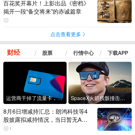
百花奖开幕片！上影出品《密档》
揭开一段“备交将来”的赤诚篇章
点击查看更多
财经
股票
行情中心
下载APP
运营商干掉了流量卡，他们真的玩不起了
SpaceX火箭残骸撞击月球
8月6日增减持汇总：朗鸿科技等4
股披露拟减持情况，当日暂无A股
公司披露拟增持情况（表）
1