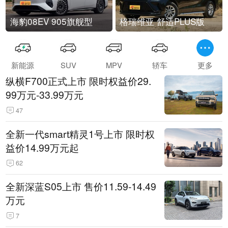
海豹08EV 905旗舰型
格瑞维亚 舒适PLUS版
新能源
SUV
MPV
轿车
更多
纵横F700正式上市 限时权益价29.
99万元-33.99万元
47
全新一代smart精灵1号上市 限时权
益价14.99万元起
62
全新深蓝S05上市 售价11.59-14.49
万元
7