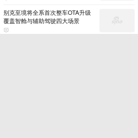
别克至境将全系首次整车OTA升级
覆盖智舱与辅助驾驶四大场景
因凡蒂诺的基本盘 其实稳得很
SpaceX首批IPO后股份解禁 股价
或将面临进一步下行压力
2026款奕派M8 纯电 600Max 乾崑
版