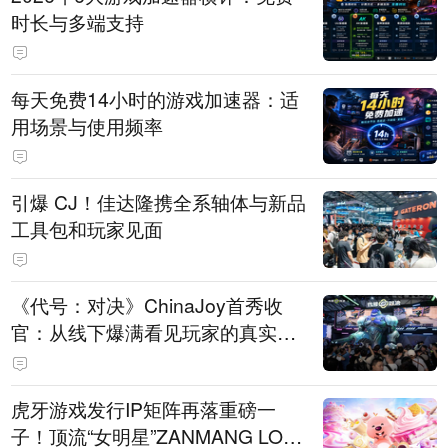
时长与多端支持
每天免费14小时的游戏加速器：适
用场景与使用频率
引爆 CJ！佳达隆携全系轴体与新品
工具包和玩家见面
《代号：对决》ChinaJoy首秀收
官：从线下爆满看见玩家的真实期
待
虎牙游戏发行IP矩阵再落重磅一
子！顶流“女明星”ZANMANG LOO