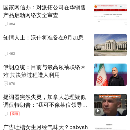
国家网信办：对派拓公司在华销售
产品启动网络安全审查
384
知情人士：沃什将准备在9月加息
463
伊朗总统：目前与最高领袖联络困
难 其决策过程遭人利用
979
提词器突然失灵，加拿大总理疑似
调侃特朗普：“我可不像某位领导
人，把这当成一场阴谋”，全场哄笑
视频
广告吐槽女生月经气味大？babysh