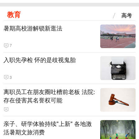
教育
高考
暑期高校游解锁新逛法
7
入职先孕检 怀的是歧视鬼胎
3
离职员工在朋友圈吐槽前老板 法院:
存在侵害其名誉权可能
亲子、研学体验持续"上新" 各地激
活暑期文旅消费