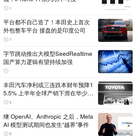
1
平台都不自己造了！本田史上首次
外包整车平台 接盘的是印度公司
7
字节跳动推出大模型SeedRealtime
国产算力逻辑有望持续加强
丰田汽车净利或三连跌本财年预降1
5.5% 上半年全球产销下滑在华少卖
14.3万辆
4
继 OpenAI、Anthropic 之后，Meta
AI 模型测试期间也发生“越界”事件
9