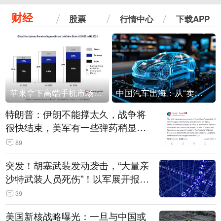
财经
股票
行情中心
下载APP
苹果拿下高端手机市场65%的份额：iPhone 17系列功不可没
中国汽车出海：从“卖出去”到“走进去”
特朗普：伊朗不能撑太久，战争将
很快结束，美军有一些弹药稍显紧
张！伊朗公布拟议的海峡管理文本
89
突发！胡塞武装发动袭击，“大量亲
沙特武装人员死伤”！以军展开报复
性空袭
39
美国新核战略曝光：一旦与中国或