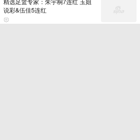
精选足篮专家：朱宇桐7连红 玉姐
说彩&伍佳5连红
华安基金：ETF会客室：主动ETE
来了！华安解密新物种
关注微信-逍遥红单昨私推命中7
场！扫码看免费稳胆
卖身投靠特朗普？因凡蒂诺捅了大
号马蜂窝
9
“花300万元行贿医院党组书记，量
身定制招标文件，评标现场厕所协