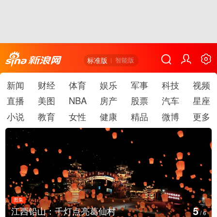
标准版
智能版
新闻
财经
体育
娱乐
军事
科技
视频
直播
美图
NBA
房产
股票
汽车
星座
小说
教育
女性
健康
精品
微博
更多
图集
6
灯点亮葛仙村
上海：七彩稻田画
/
6