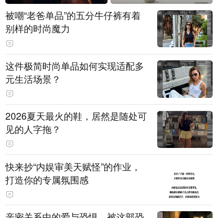
被嘲“老爸单品”的五分牛仔裤有着
别样的时尚魔力
这件极简时尚单品如何实现适配多
元生活场景？
2026夏天最火的鞋，居然是随处可
见的人字拖？
快来抄“内娱审美天赋怪”的作业，
打造你的专属氛围感
亲密关系中的爱与恐惧，被这部恐