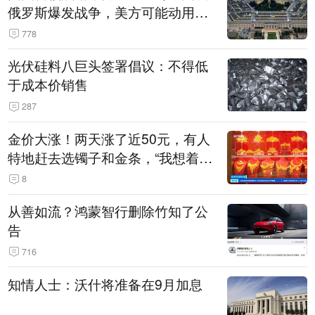
俄罗斯爆发战争，美方可能动用战
术核武器
778
光伏硅料八巨头签署倡议：不得低
于成本价销售
287
金价大涨！两天涨了近50元，有人
特地赶去选镯子和金条，“我想着买
起来可以保值，小批量进一些货”
8
从善如流？鸿蒙智行删除竹知了公
告
716
知情人士：沃什将准备在9月加息