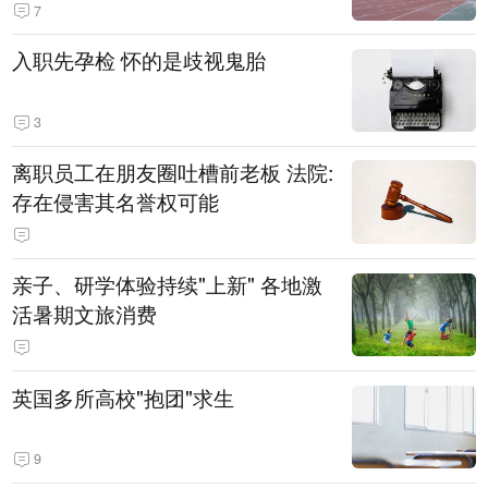
7
入职先孕检 怀的是歧视鬼胎
3
离职员工在朋友圈吐槽前老板 法院:
存在侵害其名誉权可能
亲子、研学体验持续"上新" 各地激
活暑期文旅消费
英国多所高校"抱团"求生
9