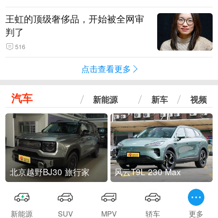
王虹的顶级奢侈品，开始被全网审
判了
516
点击查看更多
汽车
新能源
新车
视频
北京越野BJ30 旅行家
风云T9L 230 Max
新能源
SUV
MPV
轿车
更多