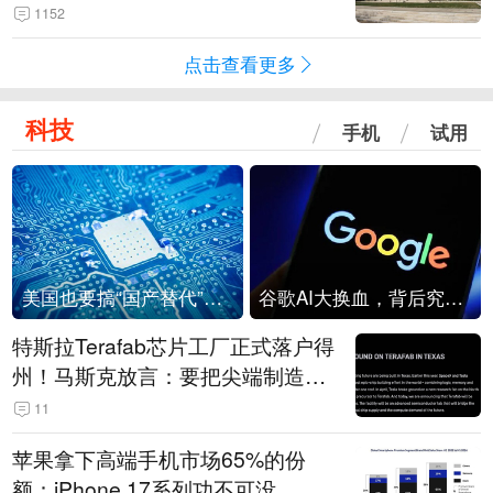
1152
点击查看更多
科技
手机
试用
美国也要搞“国产替代”？先算清三笔账
谷歌AI大换血，背后究竟发生了什么？
特斯拉Terafab芯片工厂正式落户得
州！马斯克放言：要把尖端制造带
回美国
11
苹果拿下高端手机市场65%的份
额：iPhone 17系列功不可没