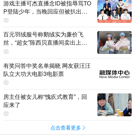
游戏主播可杰直播念ID被指辱骂TO
P登陆少年，当晚回应但被扒出事
后删博，随后发"狗和人的听觉差
异"图文被指二次阴阳粉丝
百元羽绒服号称鹅绒实为廉价飞
丝，“超女”陈西贝直播间卖出上百
万元，被曝售假后她公开道歉，涉
事商家已被立案调查
有奖问答中奖名单揭晓 网友获汪汪
队立大功大电影3电影票
房主任被女儿称“愧疚式教育”，回
应来了
点击查看更多