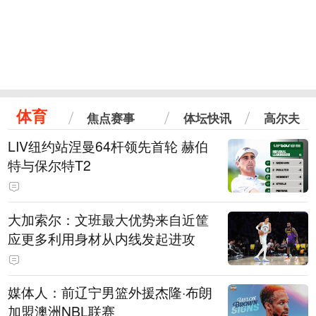
体育
焦点赛事
体坛快讯
高尔夫
LIV纽约站涅曼64杆领先首轮 赫伯
特与保尔特T2
大加索尔：文班最大优势来自近筐
应更多利用身材从内线发起进攻
媒体人：前辽宁男篮外援杰隆·布朗
加盟澳洲NBL联赛