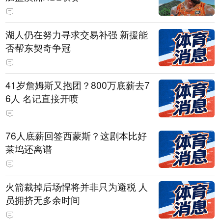
湖人仍在努力寻求交易补强 新援能
否帮东契奇争冠
41岁詹姆斯又抱团？800万底薪去7
6人 名记直接开喷
76人底薪回签西蒙斯？这剧本比好
莱坞还离谱
火箭裁掉后场悍将并非只为避税 人
员拥挤无多余时间