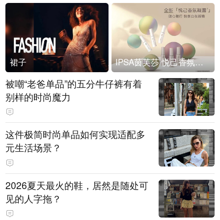
裙子
IPSA茵芙莎 悦己香氛凝露上市
被嘲“老爸单品”的五分牛仔裤有着
别样的时尚魔力
这件极简时尚单品如何实现适配多
元生活场景？
2026夏天最火的鞋，居然是随处可
见的人字拖？