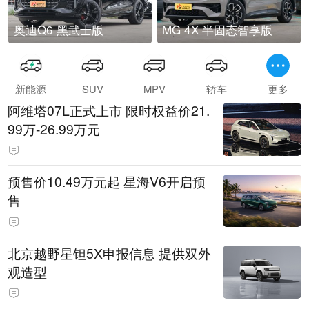
奥迪Q6 黑武士版
MG 4X 半固态智享版
新能源
SUV
MPV
轿车
更多
阿维塔07L正式上市 限时权益价21.
99万-26.99万元
预售价10.49万元起 星海V6开启预
售
北京越野星钽5X申报信息 提供双外
观造型