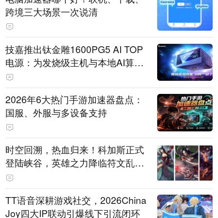
跨境三大场景一次说清
技嘉推出钛金雕1600PG5 AI TOP
电源：为发烧级主机与本地AI算力
打造旗舰供电方案
2026年6大热门手游加速器盘点：
国服、外服与多设备支持
时空回溯，热血归来！科加斯正式
登陆峡谷，英雄之力降临符文乱
斗！
TT语音深耕游戏社交，2026China
Joy四大IP联动引爆线下引流闭环