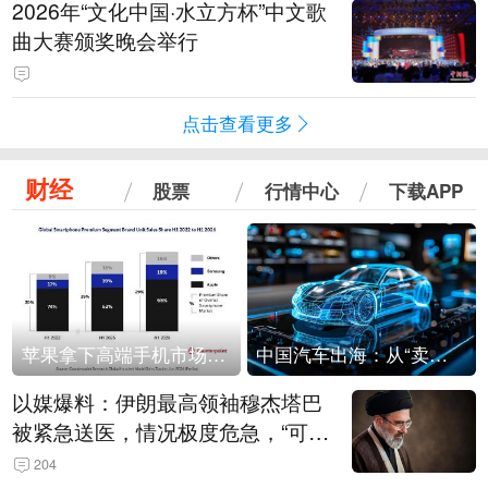
2026年“文化中国·水立方杯”中文歌
曲大赛颁奖晚会举行
点击查看更多
财经
股票
行情中心
下载APP
苹果拿下高端手机市场65%的份额：iPhone 17系列功不可没
中国汽车出海：从“卖出去”到“走进去”
以媒爆料：伊朗最高领袖穆杰塔巴
被紧急送医，情况极度危急，“可能
随时会死去”
204