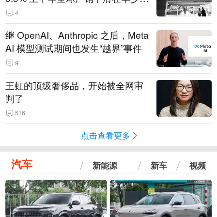
14.3万辆
4
继 OpenAI、Anthropic 之后，Meta
AI 模型测试期间也发生“越界”事件
9
王虹的顶级奢侈品，开始被全网审
判了
516
点击查看更多
汽车
新能源
新车
视频