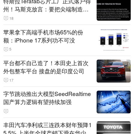
特斯拉Terafab芯片工厂正式落户得
州！马斯克放言：要把尖端制造带
回美国
18
苹果拿下高端手机市场65%的份
额：iPhone 17系列功不可没
5
平台都不自己造了！本田史上首次
外包整车平台 接盘的是印度公司
17
字节跳动推出大模型SeedRealtime
国产算力逻辑有望持续加强
丰田汽车净利或三连跌本财年预降1
5.5% 上半年全球产销下滑在华少卖