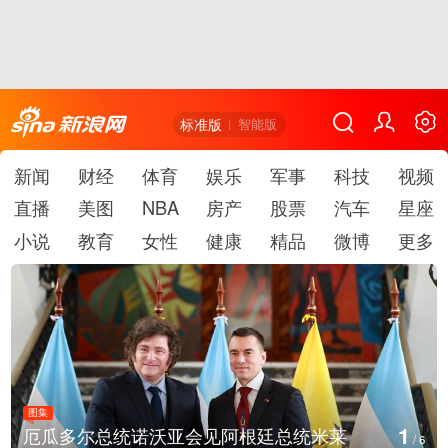
标准版
智能版
新闻
财经
体育
娱乐
军事
科技
视频
直播
美图
NBA
房产
股票
汽车
星座
小说
教育
女性
健康
精品
微博
更多
图集
2
总统米莱
美国斯波坎：野火烧毁700多所房屋
/
6