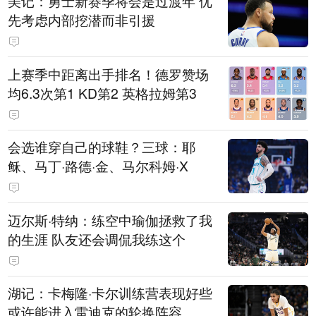
美记：勇士新赛季将会是过渡年 优
先考虑内部挖潜而非引援
上赛季中距离出手排名！德罗赞场
均6.3次第1 KD第2 英格拉姆第3
会选谁穿自己的球鞋？三球：耶
稣、马丁·路德·金、马尔科姆·X
迈尔斯·特纳：练空中瑜伽拯救了我
的生涯 队友还会调侃我练这个
湖记：卡梅隆·卡尔训练营表现好些
或许能进入雷迪克的轮换阵容