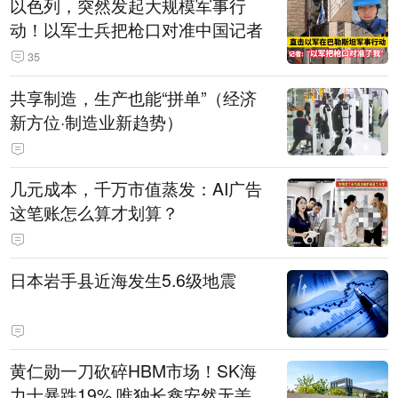
以色列，突然发起大规模军事行
动！以军士兵把枪口对准中国记者
35
共享制造，生产也能“拼单”（经济
新方位·制造业新趋势）
几元成本，千万市值蒸发：AI广告
这笔账怎么算才划算？
日本岩手县近海发生5.6级地震
黄仁勋一刀砍碎HBM市场！SK海
力士暴跌19% 唯独长鑫安然无恙