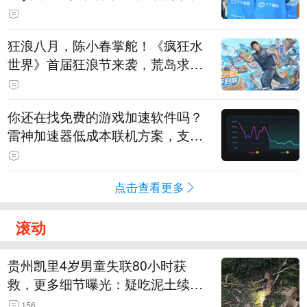
狂浪八月，陈小春掌舵！《疯狂水
世界》首届狂浪节来袭，荒岛求生
直播即将开启
你还在找免费的游戏加速软件吗？
雷神加速器低成本联机方案，支持
免费试用
点击查看更多
滚动
贵州凯里4岁男童失联80小时获
救，更多细节曝光：疑吃泥土续
命，搜救至20米附近错过多找3天
156