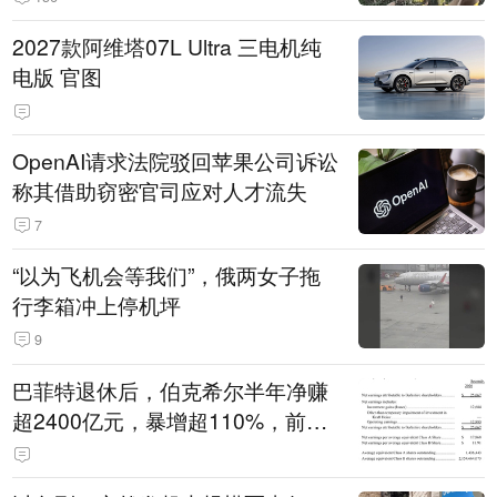
2027款阿维塔07L Ultra 三电机纯
电版 官图
OpenAI请求法院驳回苹果公司诉讼
称其借助窃密官司应对人才流失
7
“以为飞机会等我们”，俄两女子拖
行李箱冲上停机坪
9
巴菲特退休后，伯克希尔半年净赚
超2400亿元，暴增超110%，前五
大持仓曝光！