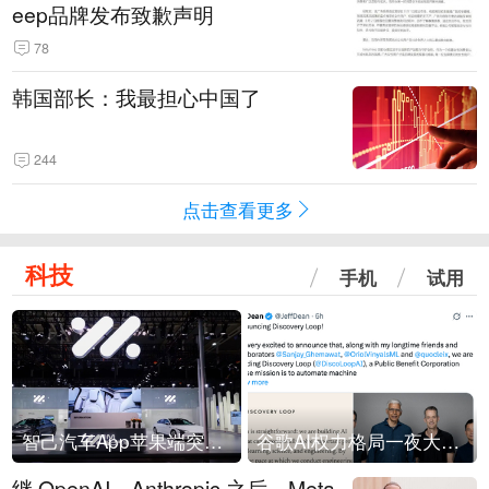
eep品牌发布致歉声明
78
韩国部长：我最担心中国了
244
点击查看更多
科技
手机
试用
智己汽车App苹果端突然“下架”
谷歌AI权力格局一夜大洗牌
继 OpenAI、Anthropic 之后，Meta