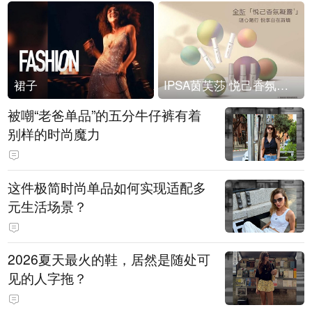
裙子
IPSA茵芙莎 悦己香氛凝露上市
被嘲“老爸单品”的五分牛仔裤有着
别样的时尚魔力
这件极简时尚单品如何实现适配多
元生活场景？
2026夏天最火的鞋，居然是随处可
见的人字拖？