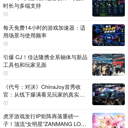
时长与多端支持
每天免费14小时的游戏加速器：适
用场景与使用频率
引爆 CJ！佳达隆携全系轴体与新品
工具包和玩家见面
《代号：对决》ChinaJoy首秀收
官：从线下爆满看见玩家的真实期
待
虎牙游戏发行IP矩阵再落重磅一
子！顶流“女明星”ZANMANG LOO