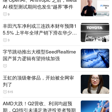
AI 模型测试期间也发生“越界”事件
9
丰田汽车净利或三连跌本财年预降1
5.5% 上半年全球产销下滑在华少卖
14.3万辆
3
字节跳动推出大模型SeedRealtime
国产算力逻辑有望持续加强
王虹的顶级奢侈品，开始被全网审
判了
515
AMD大跌！Q2营收、利润均超预
期，Q3指引未满足激进投资者预期