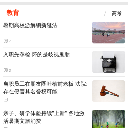
教育
高考
暑期高校游解锁新逛法
7
入职先孕检 怀的是歧视鬼胎
3
离职员工在朋友圈吐槽前老板 法院:
存在侵害其名誉权可能
亲子、研学体验持续"上新" 各地激
活暑期文旅消费