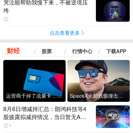
哭泣能帮助我慢下来，不被逆境压
垮
点击查看更多
财经
股票
行情中心
下载APP
运营商干掉了流量卡，他们真的玩不起了
SpaceX火箭残骸撞击月球
8月6日增减持汇总：朗鸿科技等4
股披露拟减持情况，当日暂无A股
公司披露拟增持情况（表）
1