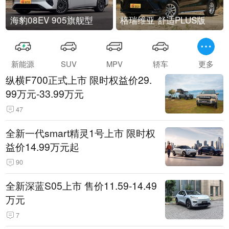
海豹08EV 905旗舰型
格瑞维亚 舒适PLUS版
新能源
SUV
MPV
轿车
更多
纵横F700正式上市 限时权益价29.
99万元-33.99万元
47
全新一代smart精灵1号上市 限时权
益价14.99万元起
90
全新深蓝S05上市 售价11.59-14.49
万元
7