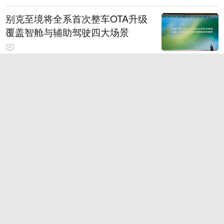
别克至境将全系首次整车OTA升级
覆盖智舱与辅助驾驶四大场景
因凡蒂诺的基本盘 其实稳得很
SpaceX首批IPO后股份解禁 股价
或将面临进一步下行压力
2026款奕派M8 纯电 600Max 乾崑
版
75岁老人20多万养鱼无人收购，目前成鱼销售情况