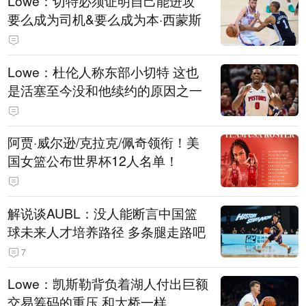
Lowe：切特必须证明自己能进攻
要么成为司机&要么成为本·西蒙斯
Lowe：杜伦人称东部小切特 这也
是活塞至今没和他续约的原因之一
阿贾·威尔逊/克拉克/佩奇领衔！美
国女篮公布世界杯12人名单！
解说谈AUBL：没人能断言中国篮
球未来人才培养路径 多条腿走路吧
7
Lowe：凯斯勒背负着湖人付出巨额
交易筹码的重压 和大桥一样