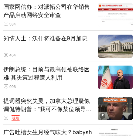
国家网信办：对派拓公司在华销售
产品启动网络安全审查
384
知情人士：沃什将准备在9月加息
464
伊朗总统：目前与最高领袖联络困
难 其决策过程遭人利用
996
提词器突然失灵，加拿大总理疑似
调侃特朗普：“我可不像某位领导
人，把这当成一场阴谋”，全场哄笑
视频
广告吐槽女生月经气味大？babysh