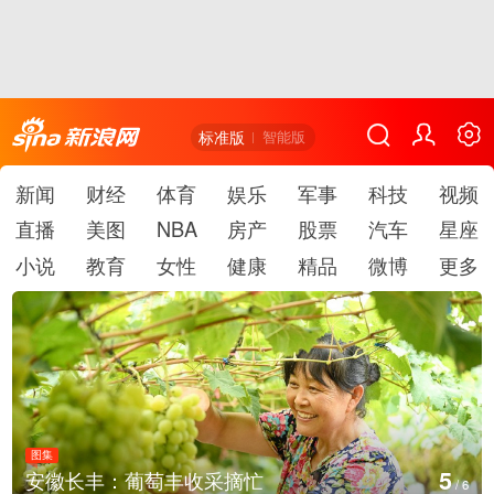
标准版
智能版
新闻
财经
体育
娱乐
军事
科技
视频
直播
美图
NBA
房产
股票
汽车
星座
小说
教育
女性
健康
精品
微博
更多
图集
6
采摘忙
湖北房县：路畅景美
/
6