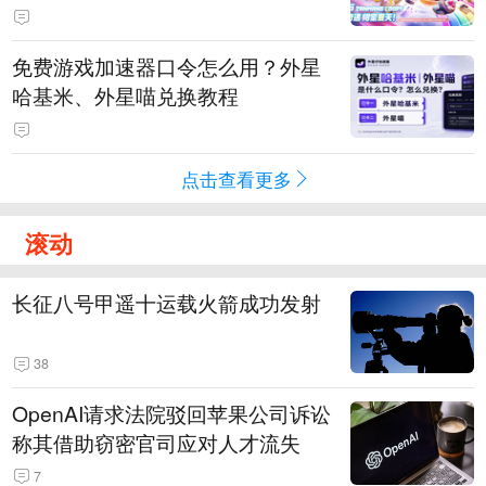
PY 正版3D消除手游《消消奇遇》
惊喜曝光
免费游戏加速器口令怎么用？外星
哈基米、外星喵兑换教程
点击查看更多
滚动
长征八号甲遥十运载火箭成功发射
38
OpenAI请求法院驳回苹果公司诉讼
称其借助窃密官司应对人才流失
7