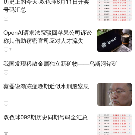
历史上的今天-双色球8月11日开奖
号码汇总
OpenAI请求法院驳回苹果公司诉讼
称其借助窃密官司应对人才流失
7
我国发现稀散金属独立新矿物——乌斯河锗矿
蔡磊说渐冻症晚期近似水刑般窒息
双色球092期历史同期号码全汇总