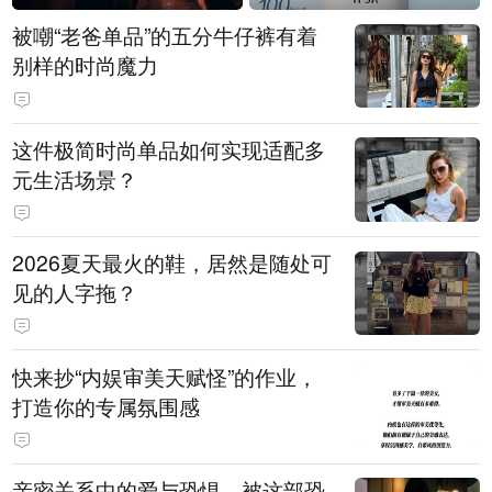
被嘲“老爸单品”的五分牛仔裤有着
别样的时尚魔力
这件极简时尚单品如何实现适配多
元生活场景？
2026夏天最火的鞋，居然是随处可
见的人字拖？
快来抄“内娱审美天赋怪”的作业，
打造你的专属氛围感
亲密关系中的爱与恐惧，被这部恐