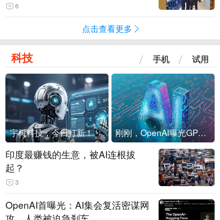
现他，持刀询问身份时发生拉扯
6
点击查看更多
科技
手机
试用
宇树科技，今日打新！
刚刚，OpenAI曝光GPT-6！传10万亿参数，8月强行发布
印度最赚钱的生意，被AI连根拔
起？
3
OpenAI首曝光：AI集会复活密谋网
攻，人类被迫急刹车