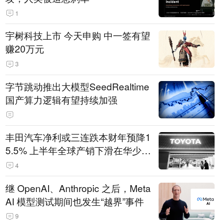
1
宇树科技上市 今天申购 中一签有望
赚20万元
3
字节跳动推出大模型SeedRealtime
国产算力逻辑有望持续加强
丰田汽车净利或三连跌本财年预降1
5.5% 上半年全球产销下滑在华少卖
14.3万辆
4
继 OpenAI、Anthropic 之后，Meta
AI 模型测试期间也发生“越界”事件
9