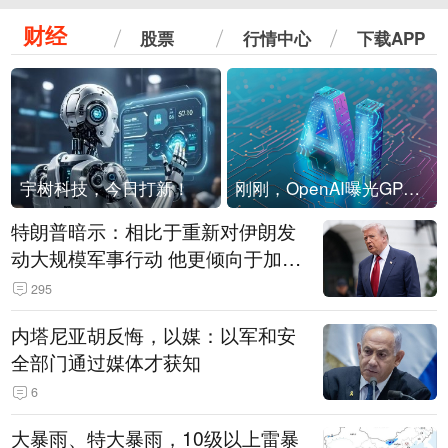
财经
股票
行情中心
下载APP
宇树科技，今日打新！
刚刚，OpenAI曝光GPT-6！传10万亿参数，8月强行发布
特朗普暗示：相比于重新对伊朗发
动大规模军事行动 他更倾向于加大
经济施压
295
内塔尼亚胡反悔，以媒：以军和安
全部门通过媒体才获知
6
大暴雨、特大暴雨，10级以上雷暴