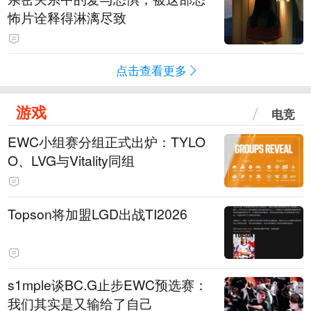
怖片诠释得淋漓尽致
点击查看更多
游戏
电竞
EWC小组赛分组正式出炉：TYLO
O、LVG与Vitality同组
Topson将加盟LGD出战TI2026
s1mple谈BC.G止步EWC预选赛：
我们其实是又输给了自己