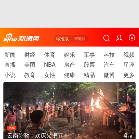
标准版
智能版
新闻
财经
体育
娱乐
军事
科技
视频
直播
美图
NBA
房产
股票
汽车
星座
小说
教育
女性
健康
精品
微博
更多
图集
5
江西铅山：千灯点亮葛仙村
/
6