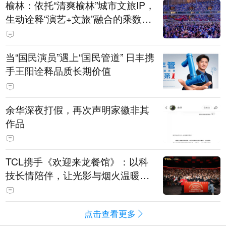
榆林：依托“清爽榆林”城市文旅IP，
生动诠释“演艺+文旅”融合的乘数效
应
当“国民演员”遇上“国民管道” 日丰携
手王阳诠释品质长期价值
余华深夜打假，再次声明家徽非其
作品
TCL携手《欢迎来龙餐馆》：以科
技长情陪伴，让光影与烟火温暖生
活
点击查看更多