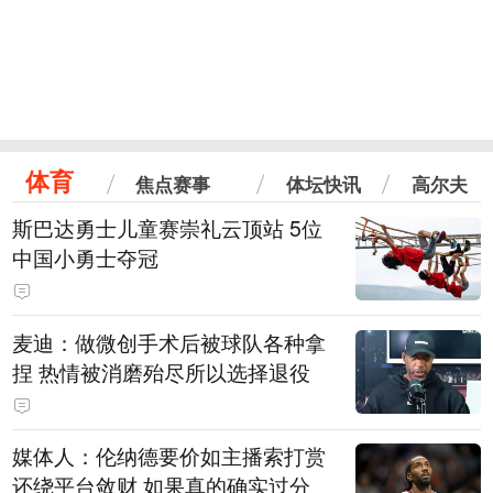
体育
焦点赛事
体坛快讯
高尔夫
斯巴达勇士儿童赛崇礼云顶站 5位
中国小勇士夺冠
麦迪：做微创手术后被球队各种拿
捏 热情被消磨殆尽所以选择退役
媒体人：伦纳德要价如主播索打赏
还绕平台敛财 如果真的确实过分