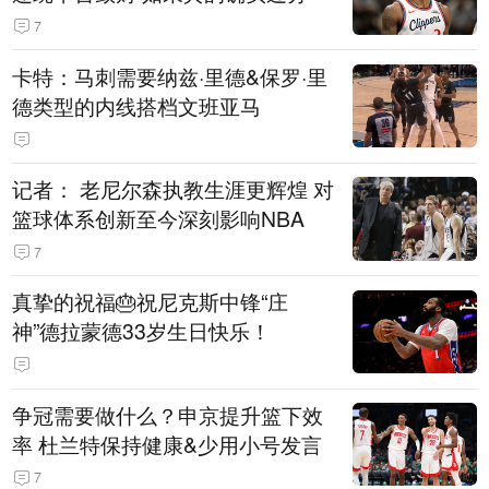
7
卡特：马刺需要纳兹·里德&保罗·里
德类型的内线搭档文班亚马
记者： 老尼尔森执教生涯更辉煌 对
篮球体系创新至今深刻影响NBA
7
真挚的祝福🎂祝尼克斯中锋“庄
神”德拉蒙德33岁生日快乐！
争冠需要做什么？申京提升篮下效
率 杜兰特保持健康&少用小号发言
7