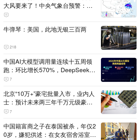
大风要来了！中央气象台预警：今
天到明天，浙江、安徽有特大暴雨
牛弹琴：美国，此地无银三百两
218
中国AI大模型调用量连续十五周领
跑：环比增长570%，DeepSeek-V
4-Flash正式版登顶！MiniMax M
7
3、阶跃星辰Step 3.7 Flash跌出榜
北京“10万+”豪宅批量入市，业内人
单
士：预计未来两三年千万元级豪宅
潜在供应达万套！谁在买单？
7
中国籍富商之子在泰国被杀，年仅2
0岁，嫌犯供述：在女友宿舍浴室发