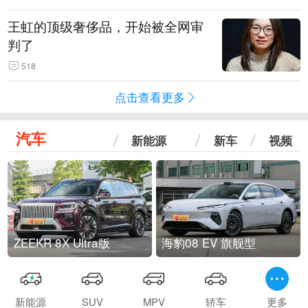
王虹的顶级奢侈品，开始被全网审
判了
518
点击查看更多
汽车
新能源
新车
视频
ZEEKR 8X Ultra版
海豹08 EV 旗舰型
新能源
SUV
MPV
轿车
更多