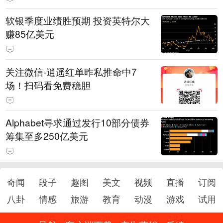
软银季度业绩胜预期 投资英特尔大
赚85亿美元
关注微信-逍遥红单昨私推命中7
场！扫码看免费稳胆
Alphabet寻求通过发行10部分债券
筹集至多250亿美元
奇闻
段子
趣图
美文
视频
直播
订阅
八卦
情感
旅游
教育
动漫
游戏
试用