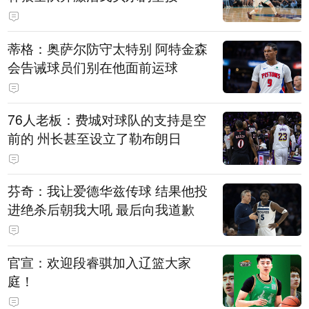
蒂格：奥萨尔防守太特别 阿特金森
会告诫球员们别在他面前运球
76人老板：费城对球队的支持是空
前的 州长甚至设立了勒布朗日
芬奇：我让爱德华兹传球 结果他投
进绝杀后朝我大吼 最后向我道歉
官宣：欢迎段睿骐加入辽篮大家
庭！