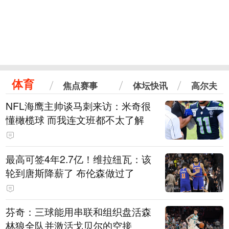
体育
焦点赛事
体坛快讯
高尔夫
NFL海鹰主帅谈马刺来访：米奇很
懂橄榄球 而我连文班都不太了解
最高可签4年2.7亿！维拉纽瓦：该
轮到唐斯降薪了 布伦森做过了
芬奇：三球能用串联和组织盘活森
林狼全队并激活戈贝尔的空接