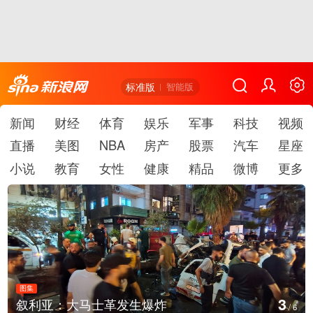
标准版
智能版
新闻
财经
体育
娱乐
军事
科技
视频
直播
美图
NBA
房产
股票
汽车
星座
小说
教育
女性
健康
精品
微博
更多
图集
3
叙利亚：大马士革发生爆炸
/
6