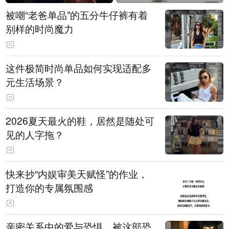
被嘲“老爸单品”的五分牛仔裤有着
别样的时尚魔力
这件极简时尚单品如何实现适配多
元生活场景？
2026夏天最火的鞋，居然是随处可
见的人字拖？
快来抄“内娱审美天赋怪”的作业，
打造你的专属氛围感
亲密关系中的爱与恐惧，被这部恐