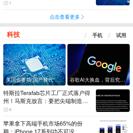
级？
1
点击查看更多
科技
手机
试用
美国也要搞“国产替代”？先算清三笔账
谷歌AI大换血，背后究竟发生了什么？
特斯拉Terafab芯片工厂正式落户得
州！马斯克放言：要把尖端制造带
回美国
9
苹果拿下高端手机市场65%的份
额：iPhone 17系列功不可没