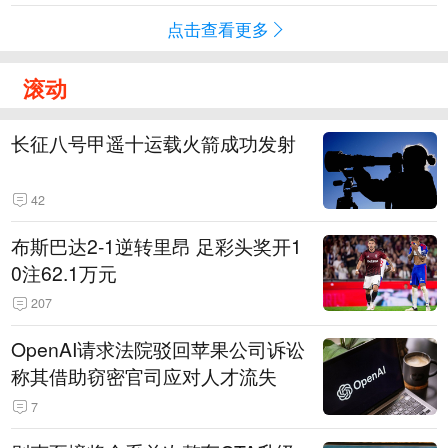
点击查看更多
滚动
长征八号甲遥十运载火箭成功发射
42
布斯巴达2-1逆转里昂 足彩头奖开1
0注62.1万元
207
OpenAI请求法院驳回苹果公司诉讼
称其借助窃密官司应对人才流失
7