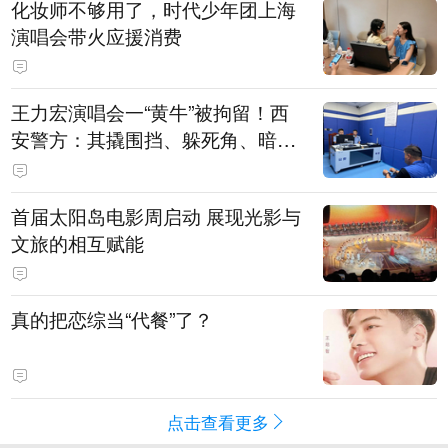
化妆师不够用了，时代少年团上海
演唱会带火应援消费
王力宏演唱会一“黄牛”被拘留！西
安警方：其撬围挡、躲死角、暗地
带10人入场
首届太阳岛电影周启动 展现光影与
文旅的相互赋能
真的把恋综当“代餐”了？
点击查看更多