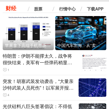
财经
股票
行情中心
下载APP
苹果拿下高端手机市场65%的份额：iPhone 17系列功不可没
中国汽车出海：从“卖出去”到“走进去”
特朗普：伊朗不能撑太久，战争将
很快结束，美军有一些弹药稍显紧
张！伊朗公布拟议的海峡管理文本
1
突发！胡塞武装发动袭击，“大量亲
沙特武装人员死伤”！以军展开报复
性空袭
4
光伏硅料八巨头签署倡议：不得低