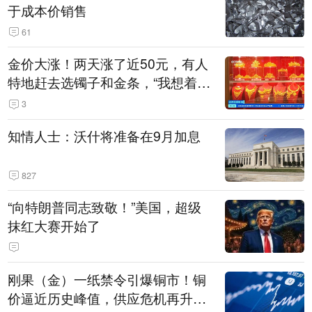
于成本价销售
61
金价大涨！两天涨了近50元，有人
特地赶去选镯子和金条，“我想着买
起来可以保值，小批量进一些货”
3
知情人士：沃什将准备在9月加息
827
“向特朗普同志致敬！”美国，超级
抹红大赛开始了
刚果（金）一纸禁令引爆铜市！铜
价逼近历史峰值，供应危机再升