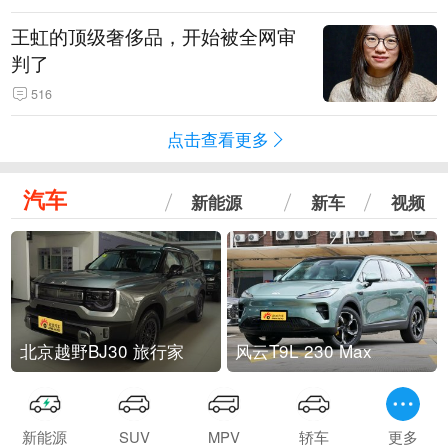
王虹的顶级奢侈品，开始被全网审
判了
516
点击查看更多
汽车
新能源
新车
视频
北京越野BJ30 旅行家
风云T9L 230 Max
新能源
SUV
MPV
轿车
更多