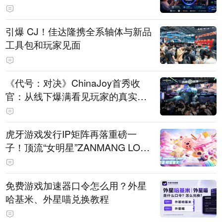
引爆 CJ！佳达隆携全系轴体与新品
工具包和玩家见面
《代号：对决》ChinaJoy首秀收
官：从线下爆满看见玩家的真实期
待
虎牙游戏发行IP矩阵再落重磅一
子！顶流“女明星”ZANMANG LOO
PY 正版3D消除手游《消消奇遇》
惊喜曝光
免费游戏加速器口令怎么用？外星
哈基米、外星喵兑换教程