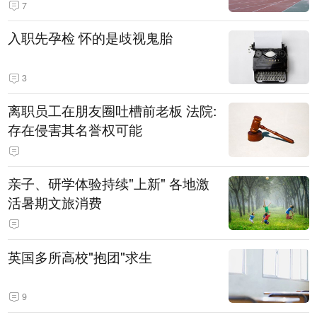
7
入职先孕检 怀的是歧视鬼胎
3
离职员工在朋友圈吐槽前老板 法院:
存在侵害其名誉权可能
亲子、研学体验持续"上新" 各地激
活暑期文旅消费
英国多所高校"抱团"求生
9