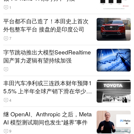
1
平台都不自己造了！本田史上首次
外包整车平台 接盘的是印度公司
7
字节跳动推出大模型SeedRealtime
国产算力逻辑有望持续加强
丰田汽车净利或三连跌本财年预降1
5.5% 上半年全球产销下滑在华少卖
14.3万辆
4
继 OpenAI、Anthropic 之后，Meta
AI 模型测试期间也发生“越界”事件
9