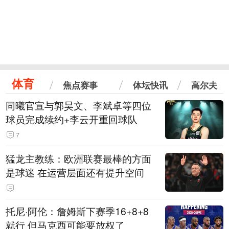
体育
焦点赛事
体坛快讯
高尔夫
同曦官宣与郭昊文、李斌卓等四位
球员完成续约+李云开重回球队
7
猛龙主教练：欧洲联赛最棒的方面
是球迷 在运营层面还有提升空间
托尼·阿伦：詹姆斯下赛季16+8+8
就行 但马克西可能要放权了