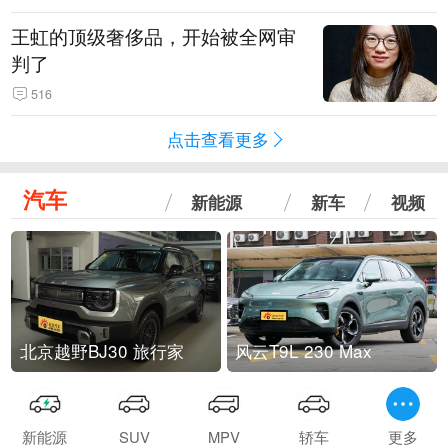
王虹的顶级奢侈品，开始被全网审
判了
516
点击查看更多
汽车
新能源
新车
视频
北京越野BJ30 旅行家
风云T9L 230 Max
新能源
SUV
MPV
轿车
更多