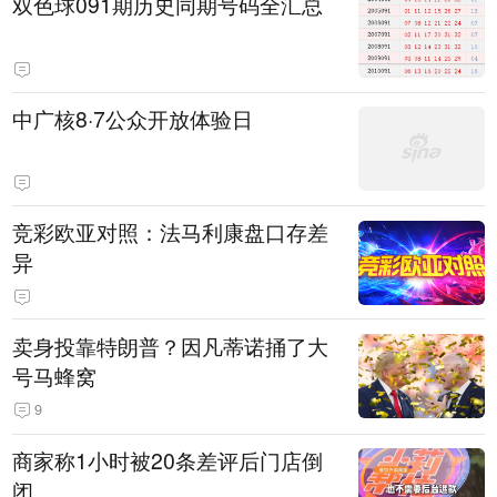
双色球091期历史同期号码全汇总
中广核8·7公众开放体验日
竞彩欧亚对照：法马利康盘口存差
异
卖身投靠特朗普？因凡蒂诺捅了大
号马蜂窝
9
商家称1小时被20条差评后门店倒
闭