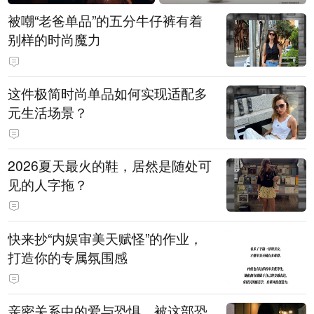
被嘲“老爸单品”的五分牛仔裤有着
别样的时尚魔力
这件极简时尚单品如何实现适配多
元生活场景？
2026夏天最火的鞋，居然是随处可
见的人字拖？
快来抄“内娱审美天赋怪”的作业，
打造你的专属氛围感
亲密关系中的爱与恐惧，被这部恐