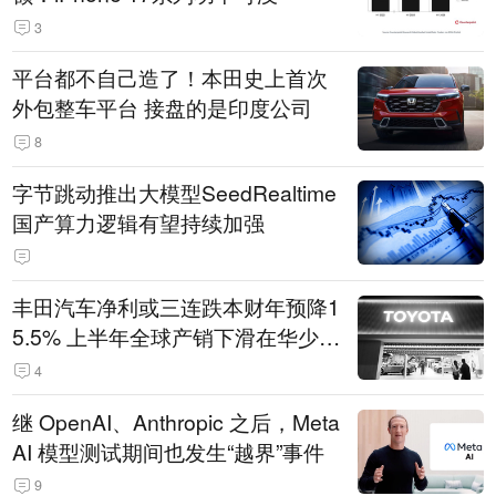
3
平台都不自己造了！本田史上首次
外包整车平台 接盘的是印度公司
8
字节跳动推出大模型SeedRealtime
国产算力逻辑有望持续加强
丰田汽车净利或三连跌本财年预降1
5.5% 上半年全球产销下滑在华少卖
14.3万辆
4
继 OpenAI、Anthropic 之后，Meta
AI 模型测试期间也发生“越界”事件
9