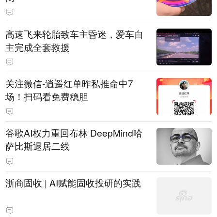
高速飞来轮胎致车主昏迷，爱车自
主完成全套救援
关注微信-逍遥红单昨私推命中7
场！扫码看免费稳胆
谷歌AI权力重回布林 DeepMind哈
萨比斯退居二线
浙商固收 | AI赋能固收投研的实践