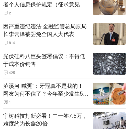
者个人信息保护规定（征求意见
稿）》公开征求意见
2
因严重违纪违法 金融监管总局原局
长李云泽被罢免全国人大代表
814
光伏硅料八巨头签署倡议：不得低
于成本价销售
425
泸溪河“喊冤”：牙冠真不是我的！
网友为何不信了？今年至少发生5
起“食品冤案”
1
宇树科技打新必看！中一签7.5万，
难度约为长鑫20倍