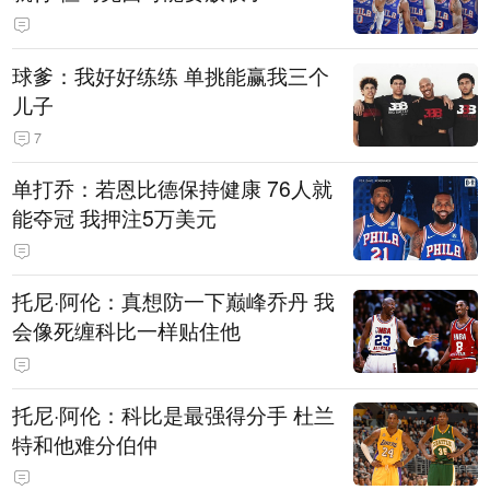
球爹：我好好练练 单挑能赢我三个
儿子
7
单打乔：若恩比德保持健康 76人就
能夺冠 我押注5万美元
托尼·阿伦：真想防一下巅峰乔丹 我
会像死缠科比一样贴住他
托尼·阿伦：科比是最强得分手 杜兰
特和他难分伯仲