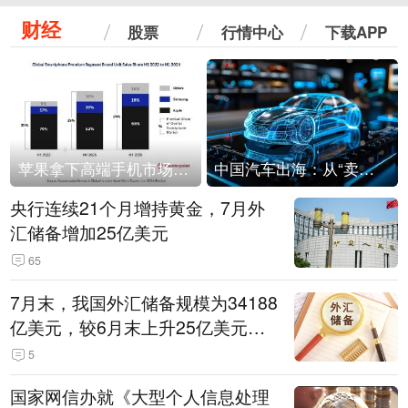
财经
股票
行情中心
下载APP
苹果拿下高端手机市场65%的份额：iPhone 17系列功不可没
中国汽车出海：从“卖出去”到“走进去”
央行连续21个月增持黄金，7月外
汇储备增加25亿美元
65
7月末，我国外汇储备规模为34188
亿美元，较6月末上升25亿美元，
升幅为0.07%
5
国家网信办就《大型个人信息处理