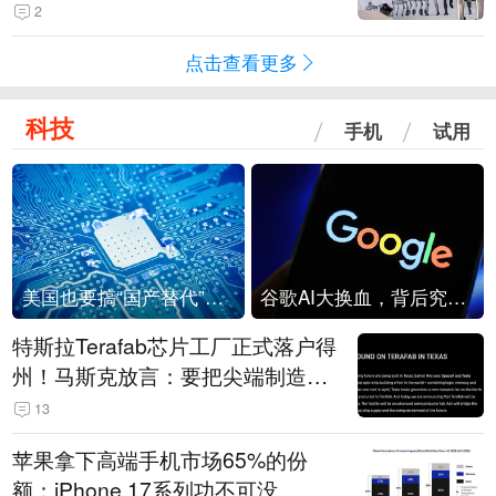
2
点击查看更多
科技
手机
试用
美国也要搞“国产替代”？先算清三笔账
谷歌AI大换血，背后究竟发生了什么？
特斯拉Terafab芯片工厂正式落户得
州！马斯克放言：要把尖端制造带
回美国
13
苹果拿下高端手机市场65%的份
额：iPhone 17系列功不可没