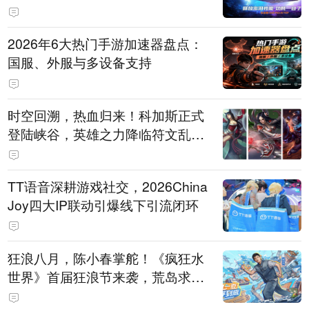
打造旗舰供电方案
2026年6大热门手游加速器盘点：
国服、外服与多设备支持
时空回溯，热血归来！科加斯正式
登陆峡谷，英雄之力降临符文乱
斗！
TT语音深耕游戏社交，2026China
Joy四大IP联动引爆线下引流闭环
狂浪八月，陈小春掌舵！《疯狂水
世界》首届狂浪节来袭，荒岛求生
直播即将开启