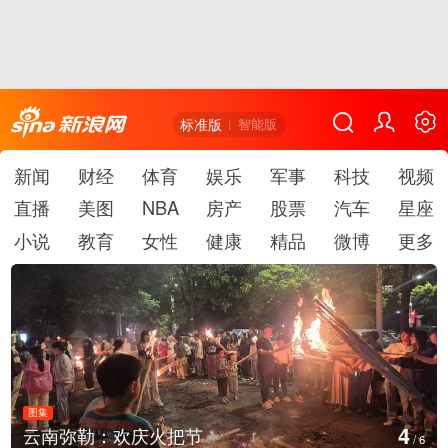
标准版
智能版
新闻
财经
体育
娱乐
军事
科技
视频
直播
美图
NBA
房产
股票
汽车
星座
小说
教育
女性
健康
精品
微博
更多
图集
4
云南弥勒：欢庆火把节
/
6