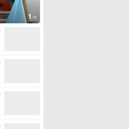
图集
2
叙利亚：大马士革发生爆炸
/
6