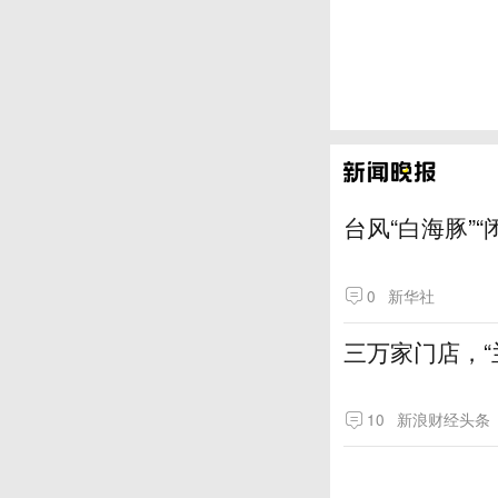
台风“白海豚”
0
新华社
三万家门店，“
10
新浪财经头条