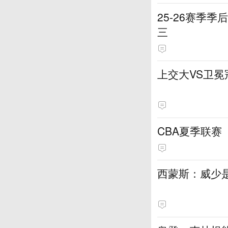
25-26赛季
三
上交大VS卫冕
CBA夏季联赛（
西蒙斯：威少是