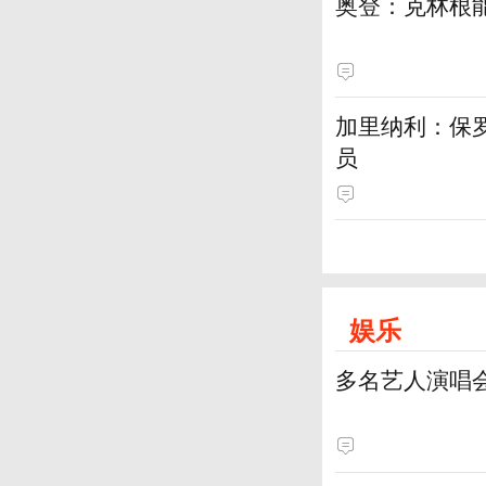
奥登：克林根
加里纳利：保
员
娱乐
多名艺人演唱