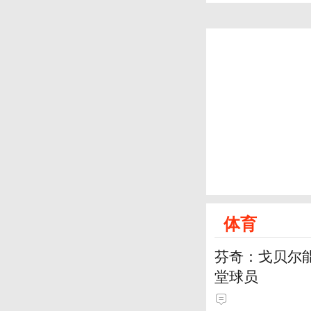
体育
芬奇：戈贝尔
堂球员