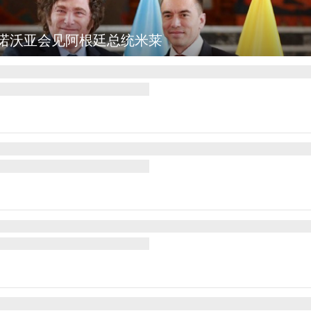
波坎：野火烧毁700多所房屋