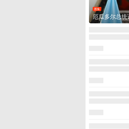
图集
莱
美国斯