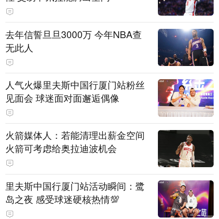
去年信誓旦旦3000万 今年NBA查
无此人
人气火爆里夫斯中国行厦门站粉丝
见面会 球迷面对面邂逅偶像
火箭媒体人：若能清理出薪金空间
火箭可考虑给奥拉迪波机会
里夫斯中国行厦门站活动瞬间：鹭
岛之夜 感受球迷硬核热情💯