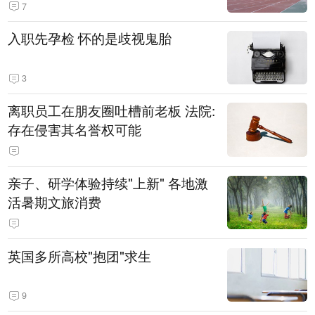
7
入职先孕检 怀的是歧视鬼胎
3
离职员工在朋友圈吐槽前老板 法院:
存在侵害其名誉权可能
亲子、研学体验持续"上新" 各地激
活暑期文旅消费
英国多所高校"抱团"求生
9