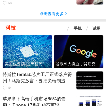
频情况不属实
123
点击查看更多
科技
手机
试用
美国也要搞“国产替代”？先算清三笔账
谷歌AI大换血，背后究竟发生了什么？
特斯拉Terafab芯片工厂正式落户得
州！马斯克放言：要把尖端制造带
回美国
10
苹果拿下高端手机市场65%的份
额：iPhone 17系列功不可没