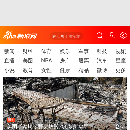
标准版
智能版
新闻
财经
体育
娱乐
军事
科技
视频
直播
美图
NBA
房产
股票
汽车
星座
小说
教育
女性
健康
精品
微博
更多
图集
2
美国斯波坎：野火烧毁700多所房屋
/
6