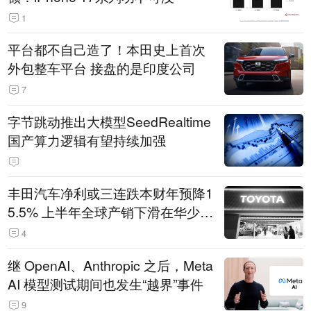
1
平台都不自己造了！本田史上首次
外包整车平台 接盘的是印度公司
7
字节跳动推出大模型SeedRealtime
国产算力逻辑有望持续加强
丰田汽车净利或三连跌本财年预降1
5.5% 上半年全球产销下滑在华少卖
14.3万辆
4
继 OpenAI、Anthropic 之后，Meta
AI 模型测试期间也发生“越界”事件
9