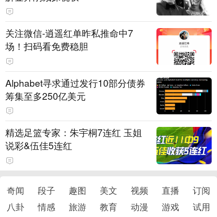
关注微信-逍遥红单昨私推命中7
场！扫码看免费稳胆
Alphabet寻求通过发行10部分债券
筹集至多250亿美元
精选足篮专家：朱宇桐7连红 玉姐
说彩&伍佳5连红
奇闻
段子
趣图
美文
视频
直播
订阅
八卦
情感
旅游
教育
动漫
游戏
试用