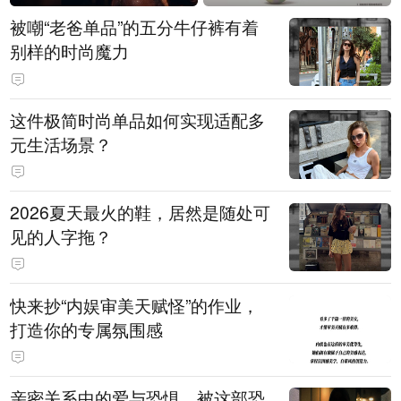
被嘲“老爸单品”的五分牛仔裤有着
别样的时尚魔力
这件极简时尚单品如何实现适配多
元生活场景？
2026夏天最火的鞋，居然是随处可
见的人字拖？
快来抄“内娱审美天赋怪”的作业，
打造你的专属氛围感
亲密关系中的爱与恐惧，被这部恐