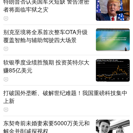
特朗普否认美国军火短缺 警告泄密
者将面临牢狱之灾
别克至境将全系首次整车OTA升级
覆盖智舱与辅助驾驶四大场景
软银季度业绩胜预期 投资英特尔大
赚85亿美元
打破国外垄断、破解世纪难题！我国重磅科技集中
上新
东契奇前未婚妻索要5000万美元和
解金并削减探视权