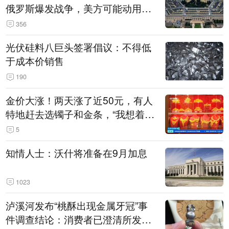
俄罗斯爆发战争，美方可能动用战
术核武器
356
光伏硅料八巨头签署倡议：不得低
于成本价销售
190
金价大涨！两天涨了近50元，有人
特地赶去选镯子和金条，“我想着买
起来可以保值，小批量进一些货”
5
知情人士：沃什将准备在9月加息
1023
泸溪河发布“桃酥出现金属牙冠”事
件调查结论：消费者已澄清所发视