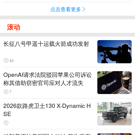
点击查看更多
滚动
长征八号甲遥十运载火箭成功发射
43
OpenAI请求法院驳回苹果公司诉讼
称其借助窃密官司应对人才流失
7
2026款路虎卫士130 X-Dynamic H
SE