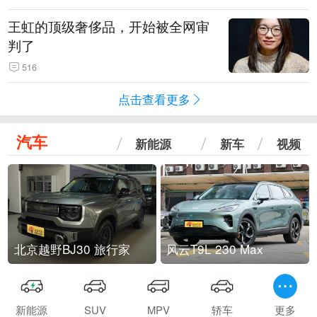
王虹的顶级奢侈品，开始被全网审
判了
516
点击查看更多
汽车
新能源
新车
视频
北京越野BJ30 旅行家
风云T9L 230 Max
新能源
SUV
MPV
轿车
更多