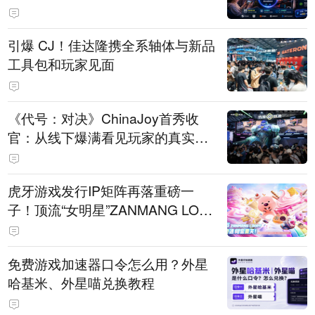
引爆 CJ！佳达隆携全系轴体与新品
工具包和玩家见面
《代号：对决》ChinaJoy首秀收
官：从线下爆满看见玩家的真实期
待
虎牙游戏发行IP矩阵再落重磅一
子！顶流“女明星”ZANMANG LOO
PY 正版3D消除手游《消消奇遇》
惊喜曝光
免费游戏加速器口令怎么用？外星
哈基米、外星喵兑换教程