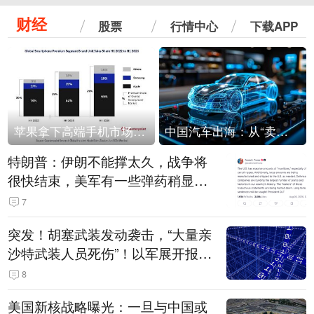
财经
股票
行情中心
下载APP
苹果拿下高端手机市场65%的份额：iPhone 17系列功不可没
中国汽车出海：从“卖出去”到“走进去”
特朗普：伊朗不能撑太久，战争将
很快结束，美军有一些弹药稍显紧
张！伊朗公布拟议的海峡管理文本
7
突发！胡塞武装发动袭击，“大量亲
沙特武装人员死伤”！以军展开报复
性空袭
8
美国新核战略曝光：一旦与中国或