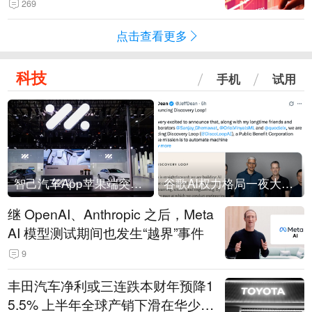
269
点击查看更多
科技
手机
试用
智己汽车App苹果端突然“下架”
谷歌AI权力格局一夜大洗牌
继 OpenAI、Anthropic 之后，Meta
AI 模型测试期间也发生“越界”事件
9
丰田汽车净利或三连跌本财年预降1
5.5% 上半年全球产销下滑在华少卖