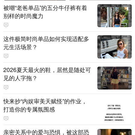
被嘲“老爸单品”的五分牛仔裤有着
别样的时尚魔力
这件极简时尚单品如何实现适配多
元生活场景？
2026夏天最火的鞋，居然是随处可
见的人字拖？
快来抄“内娱审美天赋怪”的作业，
打造你的专属氛围感
亲密关系中的爱与恐惧，被这部恐