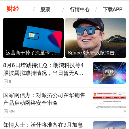
财经
股票
行情中心
下载APP
运营商干掉了流量卡，他们真的玩不起了
SpaceX火箭残骸撞击月球
8月6日增减持汇总：朗鸿科技等4
股披露拟减持情况，当日暂无A股
公司披露拟增持情况（表）
5
国家网信办：对派拓公司在华销售
产品启动网络安全审查
404
知情人士：沃什将准备在9月加息