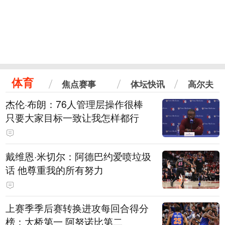
体育
焦点赛事
体坛快讯
高尔夫
杰伦·布朗：76人管理层操作很棒
只要大家目标一致让我怎样都行
戴维恩·米切尔：阿德巴约爱喷垃圾
话 他尊重我的所有努力
上赛季季后赛转换进攻每回合得分
榜：大桥第一 阿努诺比第二