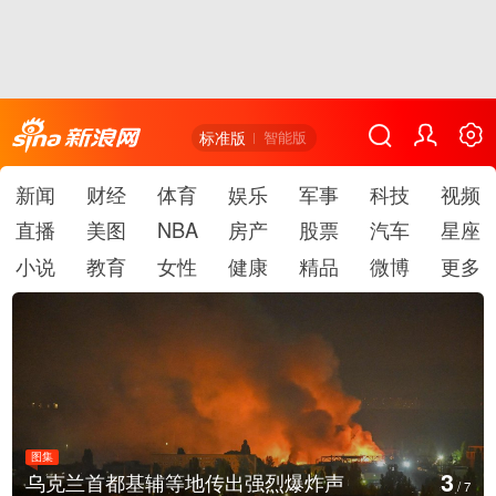
标准版
智能版
新闻
财经
体育
娱乐
军事
科技
视频
直播
美图
NBA
房产
股票
汽车
星座
小说
教育
女性
健康
精品
微博
更多
图集
4
首都基辅等地传出强烈爆炸声
美国：肯尼
/
7