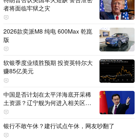
者将面临牢狱之灾
2026款奕派M8 纯电 600Max 乾崑
版
软银季度业绩胜预期 投资英特尔大
赚85亿美元
中国是否计划在太平洋海底开采稀
土资源？辽宁舰为何进入相关区
域？外交部回应
银行不敢午休？建行试点午休，网友吵翻了