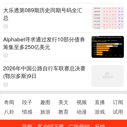
大乐透第089期历史同期号码全汇
总
Alphabet寻求通过发行10部分债券
筹集至多250亿美元
2026年中国公路自行车联赛总决赛
(鄂尔多斯)9日
奇闻
段子
趣图
美文
视频
直播
订阅
八卦
情感
旅游
教育
动漫
游戏
试用
导航
客户端下载
广告营销
反馈