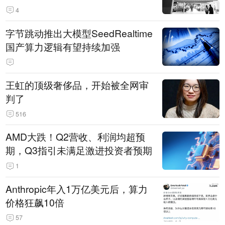
14.3万辆
4
字节跳动推出大模型SeedRealtime
国产算力逻辑有望持续加强
王虹的顶级奢侈品，开始被全网审
判了
516
AMD大跌！Q2营收、利润均超预
期，Q3指引未满足激进投资者预期
1
Anthropic年入1万亿美元后，算力
价格狂飙10倍
57