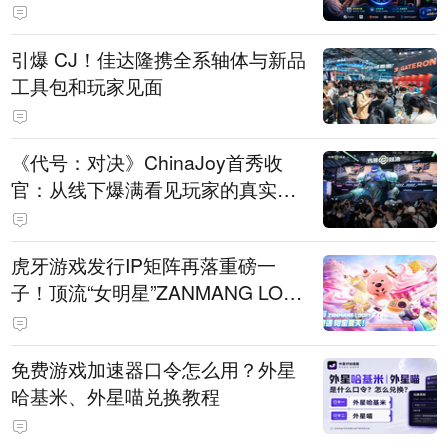
引爆 CJ！佳达隆携全系轴体与新品
工具包和玩家见面
《代号：对决》ChinaJoy首秀收
官：从线下爆满看见玩家的真实期
待
虎牙游戏发行IP矩阵再落重磅一
子！顶流“女明星”ZANMANG LOO
PY 正版3D消除手游《消消奇遇》
惊喜曝光
免费游戏加速器口令怎么用？外星
哈基米、外星喵兑换教程