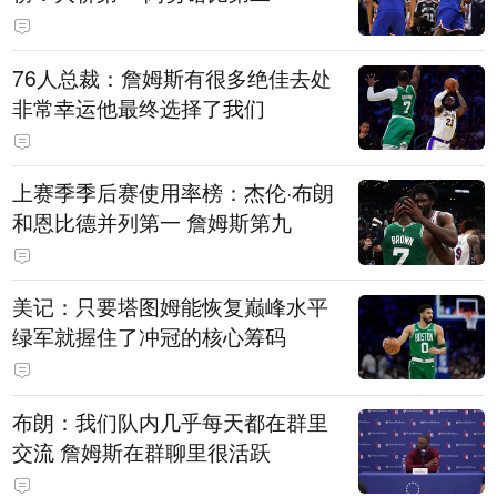
76人总裁：詹姆斯有很多绝佳去处
非常幸运他最终选择了我们
上赛季季后赛使用率榜：杰伦·布朗
和恩比德并列第一 詹姆斯第九
美记：只要塔图姆能恢复巅峰水平
绿军就握住了冲冠的核心筹码
布朗：我们队内几乎每天都在群里
交流 詹姆斯在群聊里很活跃