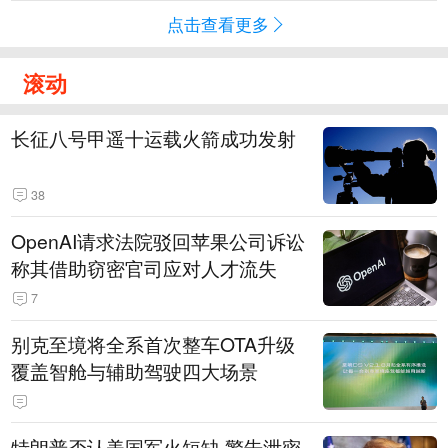
点击查看更多
滚动
长征八号甲遥十运载火箭成功发射
38
OpenAI请求法院驳回苹果公司诉讼
称其借助窃密官司应对人才流失
7
别克至境将全系首次整车OTA升级
覆盖智舱与辅助驾驶四大场景
特朗普否认美国军火短缺 警告泄密