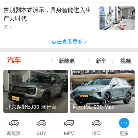
告别剧本式演示，具身智能进入生
产力时代
9
点击查看更多
汽车
新能源
新车
视频
北京越野BJ30 旅行家
风云T9L 230 Max
新能源
SUV
MPV
轿车
更多