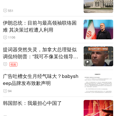
551
伊朗总统：目前与最高领袖联络困
难 其决策过程遭人利用
1106
提词器突然失灵，加拿大总理疑似
调侃特朗普：“我可不像某位领导
人，把这当成一场阴谋”，全场哄笑
视频
广告吐槽女生月经气味大？babysh
eep品牌发布致歉声明
94
韩国部长：我最担心中国了