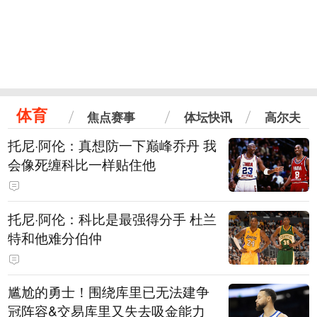
体育
焦点赛事
体坛快讯
高尔夫
托尼·阿伦：真想防一下巅峰乔丹 我
会像死缠科比一样贴住他
托尼·阿伦：科比是最强得分手 杜兰
特和他难分伯仲
尴尬的勇士！围绕库里已无法建争
冠阵容&交易库里又失去吸金能力