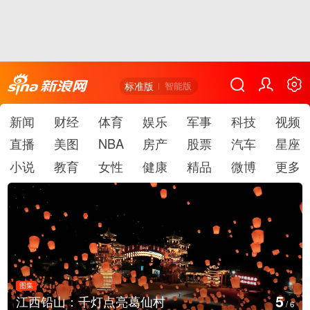
标准版
智能版
新闻
财经
体育
娱乐
军事
科技
视频
直播
美图
NBA
房产
股票
汽车
星座
小说
教育
女性
健康
精品
微博
更多
图集
6
上海：七彩稻田画迎最佳观赏期
/
6