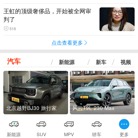
王虹的顶级奢侈品，开始被全网审
判了
516
点击查看更多
汽车
新能源
新车
视频
北京越野BJ30 旅行家
风云T9L 230 Max
新能源
SUV
MPV
轿车
更多