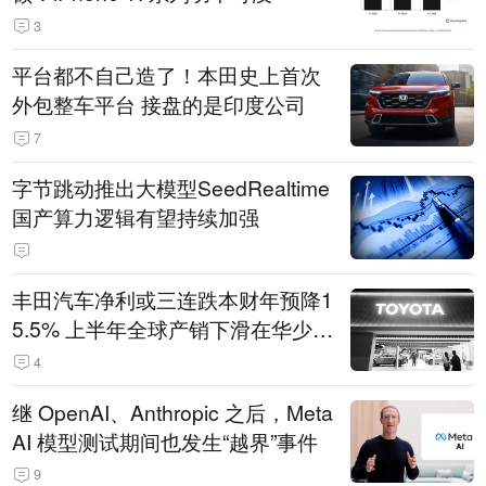
3
平台都不自己造了！本田史上首次
外包整车平台 接盘的是印度公司
7
字节跳动推出大模型SeedRealtime
国产算力逻辑有望持续加强
丰田汽车净利或三连跌本财年预降1
5.5% 上半年全球产销下滑在华少卖
14.3万辆
4
继 OpenAI、Anthropic 之后，Meta
AI 模型测试期间也发生“越界”事件
9