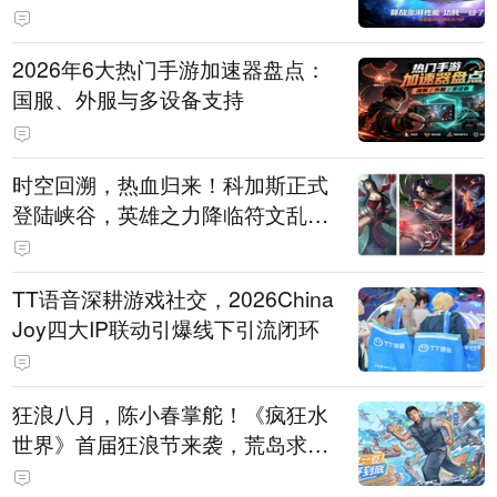
打造旗舰供电方案
2026年6大热门手游加速器盘点：
国服、外服与多设备支持
时空回溯，热血归来！科加斯正式
登陆峡谷，英雄之力降临符文乱
斗！
TT语音深耕游戏社交，2026China
Joy四大IP联动引爆线下引流闭环
狂浪八月，陈小春掌舵！《疯狂水
世界》首届狂浪节来袭，荒岛求生
直播即将开启