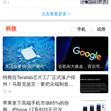
1
点击查看更多
科技
手机
试用
美国也要搞“国产替代”？先算清三笔账
谷歌AI大换血，背后究竟发生了什么？
特斯拉Terafab芯片工厂正式落户得
州！马斯克放言：要把尖端制造带
回美国
12
苹果拿下高端手机市场65%的份
额：iPhone 17系列功不可没