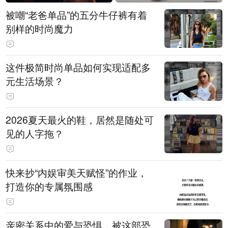
被嘲“老爸单品”的五分牛仔裤有着
别样的时尚魔力
这件极简时尚单品如何实现适配多
元生活场景？
2026夏天最火的鞋，居然是随处可
见的人字拖？
快来抄“内娱审美天赋怪”的作业，
打造你的专属氛围感
亲密关系中的爱与恐惧，被这部恐