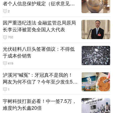
者个人信息保护规定（征求意见
稿）》公开征求意见
2
因严重违纪违法 金融监管总局原局
长李云泽被罢免全国人大代表
702
光伏硅料八巨头签署倡议：不得低
于成本价销售
419
泸溪河“喊冤”：牙冠真不是我的！
网友为何不信了？今年至少发生5
起“食品冤案”
1
宇树科技打新必看！中一签7.5万，
难度约为长鑫20倍