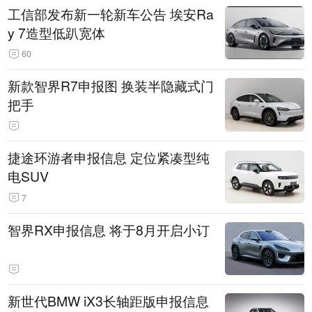
工信部发布新一轮新车公告 埃安Ra
y 7造型低趴宽体
60
新款智界R7申报图 换装半隐藏式门
把手
捷途环游者申报信息 定位紧凑型纯
电SUV
7
智界RX申报信息 将于8月开启小订
新世代BMW iX3长轴距版申报信息