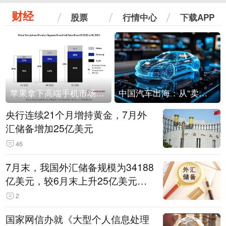
财经
股票
行情中心
下载APP
苹果拿下高端手机市场65%的份额：iPhone 17系列功不可没
中国汽车出海：从“卖出去”到“走进去”
央行连续21个月增持黄金，7月外
汇储备增加25亿美元
46
7月末，我国外汇储备规模为34188
亿美元，较6月末上升25亿美元，
升幅为0.07%
2
国家网信办就《大型个人信息处理