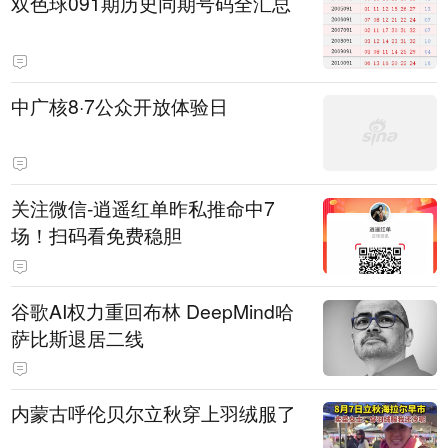
双色球091期历史同期号码全汇总
中广核8·7公众开放体验日
关注微信-逍遥红单昨私推命中7
场！扫码看免费稳胆
谷歌AI权力重回布林 DeepMind哈
萨比斯退居二线
内蒙古呼伦贝尔立秋穿上羽绒服了