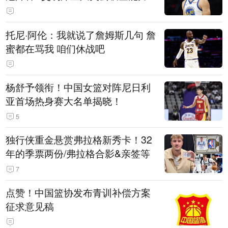
托尼·阿伦：我就说了詹姆斯几句 詹
蜜都在骂我 咱们休战吧
杨舒予领衔！中国女篮对阵尼日利
亚首场热身赛大名单揭晓！
5
独行侠重金悬赏弗拉格新秀卡！32
年的季票两份/弗拉格合影&亲签等
7
点赞！中国篮协发布青训补偿方案
征求意见稿