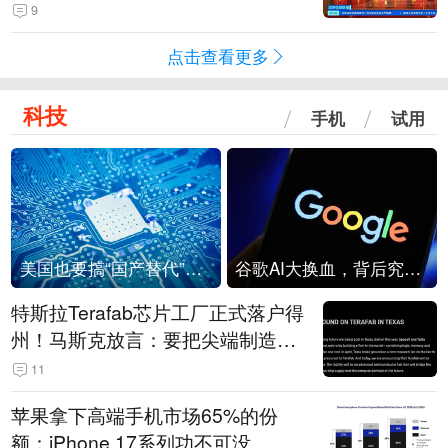
起来可以保值，小批量进一些货”
9
点击查看更多
科技
手机
试用
美国也要搞“国产替代”？先算清三笔账
谷歌AI大换血，背后究竟发生了什么？
特斯拉Terafab芯片工厂正式落户得
州！马斯克放言：要把尖端制造带
回美国
11
苹果拿下高端手机市场65%的份
额：iPhone 17系列功不可没