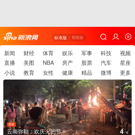
标准版
智能版
新闻
财经
体育
娱乐
军事
科技
视频
直播
美图
NBA
房产
股票
汽车
星座
小说
教育
女性
健康
精品
微博
更多
图集
5
江西铅山：千灯点亮葛仙村
/
6