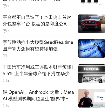
2
平台都不自己造了！本田史上首次
外包整车平台 接盘的是印度公司
7
字节跳动推出大模型SeedRealtime
国产算力逻辑有望持续加强
丰田汽车净利或三连跌本财年预降1
5.5% 上半年全球产销下滑在华少卖
14.3万辆
4
继 OpenAI、Anthropic 之后，Meta
AI 模型测试期间也发生“越界”事件
9