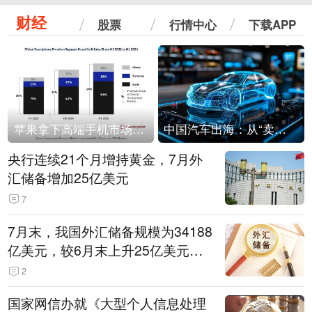
财经
股票
行情中心
下载APP
苹果拿下高端手机市场65%的份额：iPhone 17系列功不可没
中国汽车出海：从“卖出去”到“走进去”
央行连续21个月增持黄金，7月外
汇储备增加25亿美元
7
7月末，我国外汇储备规模为34188
亿美元，较6月末上升25亿美元，
升幅为0.07%
2
国家网信办就《大型个人信息处理