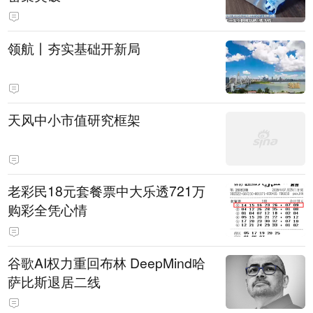
领航丨夯实基础开新局
天风中小市值研究框架
老彩民18元套餐票中大乐透721万
购彩全凭心情
谷歌AI权力重回布林 DeepMind哈
萨比斯退居二线