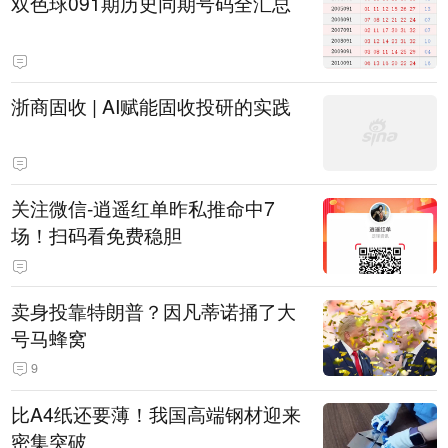
双色球091期历史同期号码全汇总
浙商固收 | AI赋能固收投研的实践
关注微信-逍遥红单昨私推命中7
场！扫码看免费稳胆
卖身投靠特朗普？因凡蒂诺捅了大
号马蜂窝
9
比A4纸还要薄！我国高端钢材迎来
密集突破