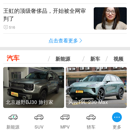
王虹的顶级奢侈品，开始被全网审
判了
516
点击查看更多
汽车
新能源
新车
视频
北京越野BJ30 旅行家
风云T9L 230 Max
新能源
SUV
MPV
轿车
更多