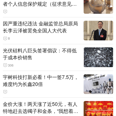
者个人信息保护规定（征求意见
稿）》公开征求意见
因严重违纪违法 金融监管总局原局
长李云泽被罢免全国人大代表
8
光伏硅料八巨头签署倡议：不得低
于成本价销售
306
宇树科技打新必看！中一签7.5万，
难度约为长鑫20倍
金价大涨！两天涨了近50元，有人
特地赶去选镯子和金条，“我想着买