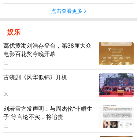
点击查看更多
娱乐
葛优黄渤刘浩存登台，第38届大众
电影百花奖今晚开幕
古装剧《风华似锦》开机
刘若雪方发声明：与周杰伦“非婚生
子”等言论不实，将追责