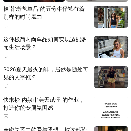
被嘲“老爸单品”的五分牛仔裤有着
别样的时尚魔力
这件极简时尚单品如何实现适配多
元生活场景？
2026夏天最火的鞋，居然是随处可
见的人字拖？
快来抄“内娱审美天赋怪”的作业，
打造你的专属氛围感
亲密关系中的爱与恐惧，被这部恐