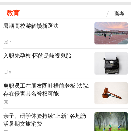
教育
高考
暑期高校游解锁新逛法
7
入职先孕检 怀的是歧视鬼胎
3
离职员工在朋友圈吐槽前老板 法院:
存在侵害其名誉权可能
亲子、研学体验持续"上新" 各地激
活暑期文旅消费