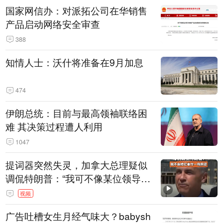
国家网信办：对派拓公司在华销售
产品启动网络安全审查
388
知情人士：沃什将准备在9月加息
474
伊朗总统：目前与最高领袖联络困
难 其决策过程遭人利用
1047
提词器突然失灵，加拿大总理疑似
调侃特朗普：“我可不像某位领导
人，把这当成一场阴谋”，全场哄笑
视频
广告吐槽女生月经气味大？babysh