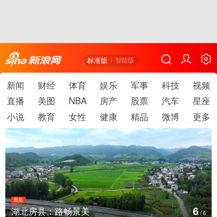
标准版
智能版
新闻
财经
体育
娱乐
军事
科技
视频
直播
美图
NBA
房产
股票
汽车
星座
小说
教育
女性
健康
精品
微博
更多
图集
1
德国：巴特施瓦尔巴赫森林野火
/
6