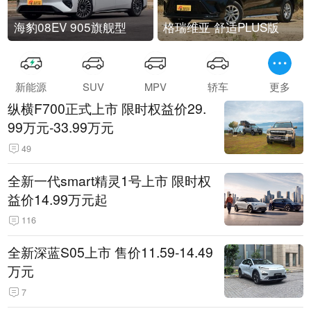
海豹08EV 905旗舰型
格瑞维亚 舒适PLUS版
新能源
SUV
MPV
轿车
更多
纵横F700正式上市 限时权益价29.
99万元-33.99万元
49
全新一代smart精灵1号上市 限时权
益价14.99万元起
116
全新深蓝S05上市 售价11.59-14.49
万元
7