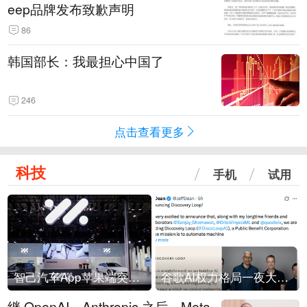
eep品牌发布致歉声明
86
韩国部长：我最担心中国了
246
点击查看更多
科技
手机
试用
智己汽车App苹果端突然“下架”
谷歌AI权力格局一夜大洗牌
继 OpenAI、Anthropic 之后，Meta