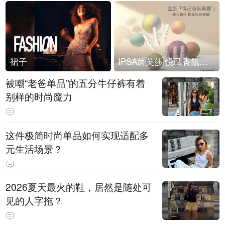
裙子
IPSA茵芙莎 悦己香氛凝露上市
被嘲“老爸单品”的五分牛仔裤有着
别样的时尚魔力
这件极简时尚单品如何实现适配多
元生活场景？
2026夏天最火的鞋，居然是随处可
见的人字拖？