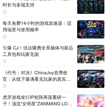
时长与多端支持
每天免费14小时的游戏加速器：适
用场景与使用频率
引爆 CJ！佳达隆携全系轴体与新品
工具包和玩家见面
《代号：对决》ChinaJoy首秀收
官：从线下爆满看见玩家的真实期
待
虎牙游戏发行IP矩阵再落重磅一
子！顶流“女明星”ZANMANG LOO