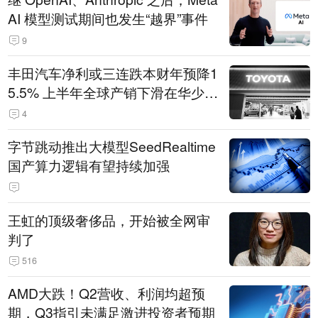
AI 模型测试期间也发生“越界”事件
9
丰田汽车净利或三连跌本财年预降1
5.5% 上半年全球产销下滑在华少卖
14.3万辆
4
字节跳动推出大模型SeedRealtime
国产算力逻辑有望持续加强
王虹的顶级奢侈品，开始被全网审
判了
516
AMD大跌！Q2营收、利润均超预
期，Q3指引未满足激进投资者预期