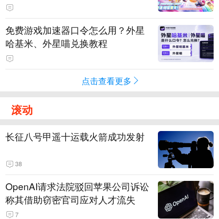
PY 正版3D消除手游《消消奇遇》
惊喜曝光
免费游戏加速器口令怎么用？外星
哈基米、外星喵兑换教程
点击查看更多
滚动
长征八号甲遥十运载火箭成功发射
38
OpenAI请求法院驳回苹果公司诉讼
称其借助窃密官司应对人才流失
7