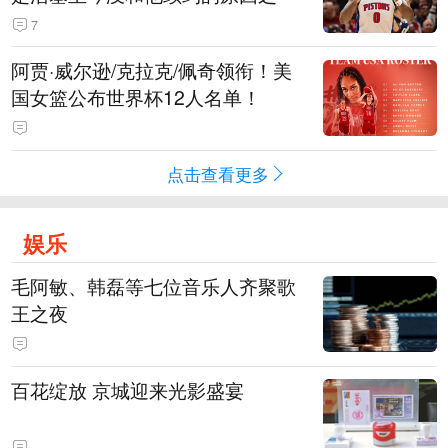
7
阿贾·威尔逊/克拉克/佩奇领衔！美
国女篮公布世界杯12人名单！
点击查看更多
娱乐
毛阿敏、韩磊等七位音乐人齐聚歌
王之夜
百花绽放 京城迎来光影盛宴