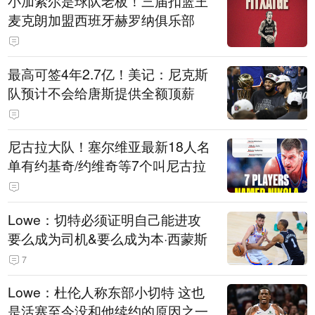
小加索尔是球队老板！三届扣篮王
麦克朗加盟西班牙赫罗纳俱乐部
最高可签4年2.7亿！美记：尼克斯
队预计不会给唐斯提供全额顶薪
尼古拉大队！塞尔维亚最新18人名
单有约基奇/约维奇等7个叫尼古拉
Lowe：切特必须证明自己能进攻
要么成为司机&要么成为本·西蒙斯
7
Lowe：杜伦人称东部小切特 这也
是活塞至今没和他续约的原因之一