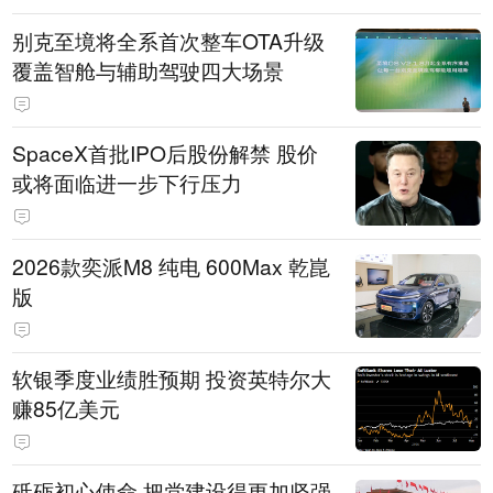
别克至境将全系首次整车OTA升级
覆盖智舱与辅助驾驶四大场景
SpaceX首批IPO后股份解禁 股价
或将面临进一步下行压力
2026款奕派M8 纯电 600Max 乾崑
版
软银季度业绩胜预期 投资英特尔大
赚85亿美元
砥砺初心使命 把党建设得更加坚强