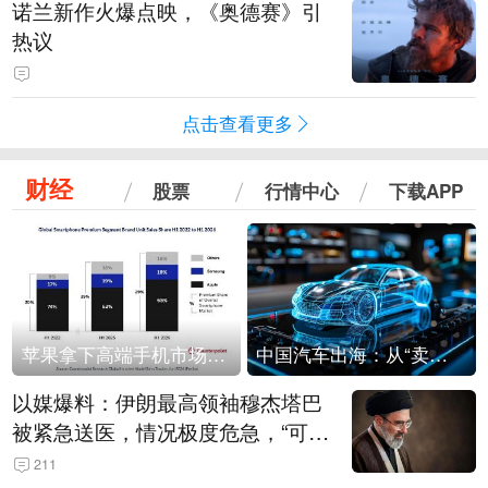
诺兰新作火爆点映，《奥德赛》引
热议
点击查看更多
财经
股票
行情中心
下载APP
苹果拿下高端手机市场65%的份额：iPhone 17系列功不可没
中国汽车出海：从“卖出去”到“走进去”
以媒爆料：伊朗最高领袖穆杰塔巴
被紧急送医，情况极度危急，“可能
随时会死去”
211