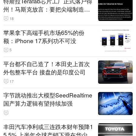
特斯拉Terafab芯片工厂正式落户得
州！马斯克放言：要把尖端制造带
回美国
18
苹果拿下高端手机市场65%的份
额：iPhone 17系列功不可没
5
平台都不自己造了！本田史上首次
外包整车平台 接盘的是印度公司
17
字节跳动推出大模型SeedRealtime
国产算力逻辑有望持续加强
丰田汽车净利或三连跌本财年预降1
5.5% 上半年全球产销下滑在华少卖