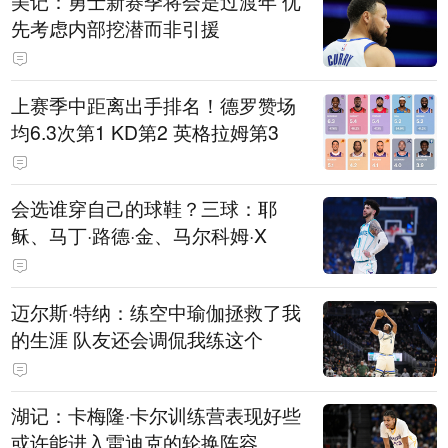
美记：勇士新赛季将会是过渡年 优
先考虑内部挖潜而非引援
上赛季中距离出手排名！德罗赞场
均6.3次第1 KD第2 英格拉姆第3
会选谁穿自己的球鞋？三球：耶
稣、马丁·路德·金、马尔科姆·X
迈尔斯·特纳：练空中瑜伽拯救了我
的生涯 队友还会调侃我练这个
湖记：卡梅隆·卡尔训练营表现好些
或许能进入雷迪克的轮换阵容