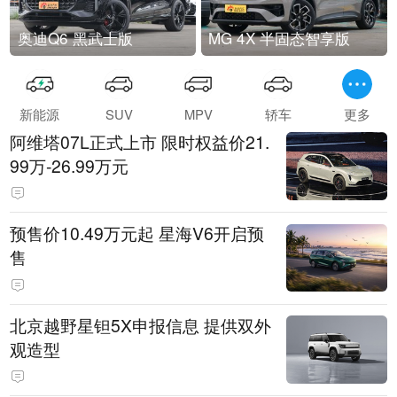
奥迪Q6 黑武士版
MG 4X 半固态智享版
新能源
SUV
MPV
轿车
更多
阿维塔07L正式上市 限时权益价21.
99万-26.99万元
预售价10.49万元起 星海V6开启预
售
北京越野星钽5X申报信息 提供双外
观造型