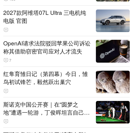
2027款阿维塔07L Ultra 三电机纯
电版 官图
OpenAI请求法院驳回苹果公司诉讼
称其借助窃密官司应对人才流失
7
红隼育雏日记（第四幕）今日，雏
鸟初试锋芒，毅然跃出巢穴
斯诺克中国公开赛｜在“圆梦之
地”遭遇一轮游，丁俊晖坦言自己状
态起伏是常态