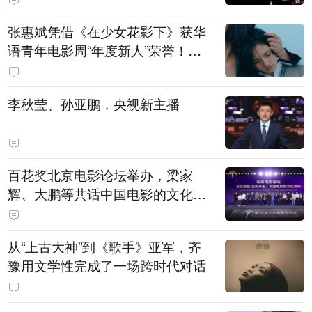
张惠斌凭借《在少女花影下》获华
语青年电影周“年度新人”荣誉！该
电影全程在广州取景，采用粤语对
白，主演均为广州本土演员
李秋莹、孙亚鹏，央视新主播
百花奖北京电影论坛举办，梁家
辉、大鹏等共话中国电影的文化建
构
从“上古大神”到《歌手》亚军，齐
豫用文学性完成了一场跨时代对话