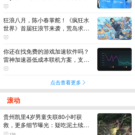
狂浪八月，陈小春掌舵！《疯狂水
世界》首届狂浪节来袭，荒岛求生
直播即将开启
你还在找免费的游戏加速软件吗？
雷神加速器低成本联机方案，支持
免费试用
点击查看更多
滚动
贵州凯里4岁男童失联80小时获
救，更多细节曝光：疑吃泥土续
命，搜救至20米附近错过多找3天
156