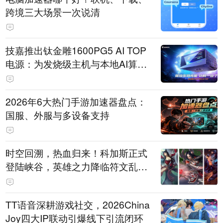
跨境三大场景一次说清
技嘉推出钛金雕1600PG5 AI TOP
电源：为发烧级主机与本地AI算力
打造旗舰供电方案
2026年6大热门手游加速器盘点：
国服、外服与多设备支持
时空回溯，热血归来！科加斯正式
登陆峡谷，英雄之力降临符文乱
斗！
TT语音深耕游戏社交，2026China
Joy四大IP联动引爆线下引流闭环