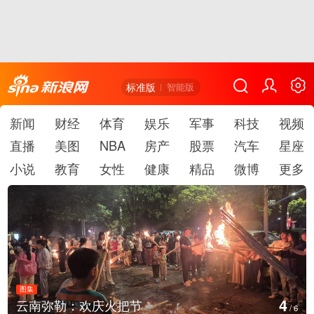
标准版
智能版
新闻
财经
体育
娱乐
军事
科技
视频
直播
美图
NBA
房产
股票
汽车
星座
小说
教育
女性
健康
精品
微博
更多
图集
5
江西铅山：千灯点亮葛仙村
/
6