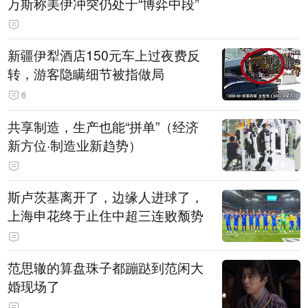
万斯称美伊冲突仍处于“博弈中段”
新疆伊犁酒店150元车上过夜费反
转，游客隐瞒细节被指做局
6
共享制造，生产也能“拼单”（经济
新方位·制造业新趋势）
斯卢茨基离开了，边缘人进球了，
上海申花终于止住中超三连败颓势
范思辙的算盘珠子都蹦跶到范闲大
婚现场了