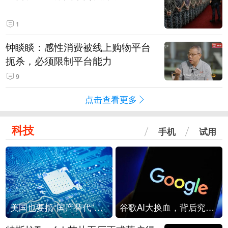
1
钟睒睒：感性消费被线上购物平台
扼杀，必须限制平台能力
9
点击查看更多
科技
手机
试用
美国也要搞“国产替代”？先算清三笔账
谷歌AI大换血，背后究竟发生了什么？