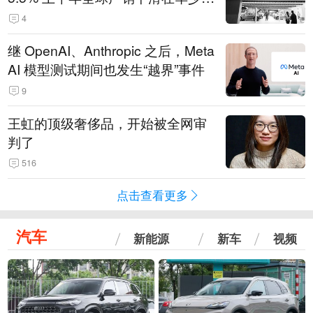
14.3万辆
4
继 OpenAI、Anthropic 之后，Meta
AI 模型测试期间也发生“越界”事件
9
王虹的顶级奢侈品，开始被全网审
判了
516
点击查看更多
汽车
新能源
新车
视频