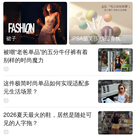
裙子
IPSA茵芙莎 悦己香氛凝露上市
被嘲“老爸单品”的五分牛仔裤有着
别样的时尚魔力
这件极简时尚单品如何实现适配多
元生活场景？
2026夏天最火的鞋，居然是随处可
见的人字拖？