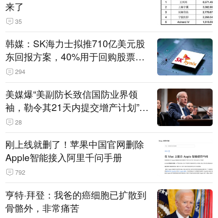
来了
35
韩媒：SK海力士拟推710亿美元股
东回报方案，40%用于回购股票，
相当于美股发行规模
294
美媒爆“美副防长致信国防业界领
袖，勒令其21天内提交增产计划”，
五角大楼回应
28
刚上线就删了！苹果中国官网删除
Apple智能接入阿里千问手册
792
亨特·拜登：我爸的癌细胞已扩散到
骨骼外，非常痛苦