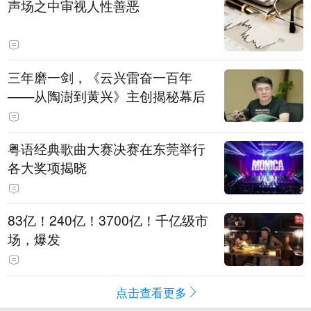
声场之中审视人性善恶
三年磨一剑，《云兴雷奋一百年
——从陶澍到黄兴》主创揭秘幕后
粤语经典歌曲大赛决赛在东莞举行
各大奖项揭晓
83亿！240亿！3700亿！千亿级市
场，爆发
点击查看更多