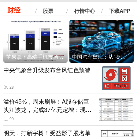
财经
股票
行情中心
下载APP
苹果拿下高端手机市场65%的份额：iPhone 17系列功不可没
中国汽车出海：从“卖出去”到“走进去”
中央气象台升级发布台风红色预警
28
溢价45%，周末刷屏！A股存储巨
头江波龙，完成37亿元定增：现价
386.6元，定增价560元
99
明天，打新宇树！受益影子股名单