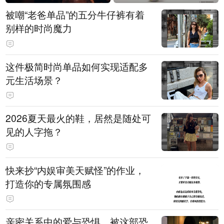
被嘲“老爸单品”的五分牛仔裤有着
别样的时尚魔力
这件极简时尚单品如何实现适配多
元生活场景？
2026夏天最火的鞋，居然是随处可
见的人字拖？
快来抄“内娱审美天赋怪”的作业，
打造你的专属氛围感
亲密关系中的爱与恐惧，被这部恐