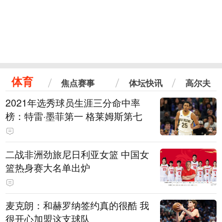
体育
焦点赛事
体坛快讯
高尔夫
2021年选秀球员生涯三分命中率
榜：特雷·墨菲第一 格莱姆斯第七
二战非洲劲旅尼日利亚女篮 中国女
篮热身赛大名单出炉
麦克朗：和赫罗纳签约真的很酷 我
很开心加盟这支球队