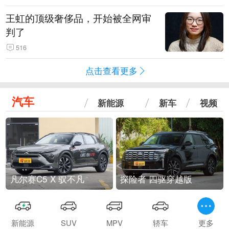
王虹的顶级奢侈品，开始被全网审
判了
516
点击查看更多
汽车
新能源
新车
视频
凡尔赛C5 X 驭不凡
探险者 四驱穿越版
新能源
SUV
MPV
轿车
更多