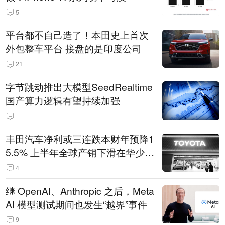
5
平台都不自己造了！本田史上首次
外包整车平台 接盘的是印度公司
21
字节跳动推出大模型SeedRealtime
国产算力逻辑有望持续加强
丰田汽车净利或三连跌本财年预降1
5.5% 上半年全球产销下滑在华少卖
14.3万辆
4
继 OpenAI、Anthropic 之后，Meta
AI 模型测试期间也发生“越界”事件
9