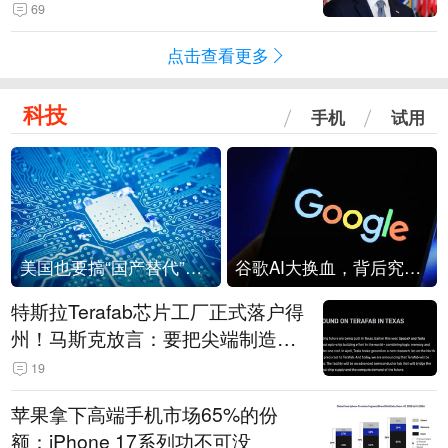
69
点击查看更多
科技
手机
试用
美国也要搞“国产替代”？先算清三笔账
谷歌AI大换血，背后究竟发生了什么？
特斯拉Terafab芯片工厂正式落户得
州！马斯克放言：要把尖端制造带
回美国
19
苹果拿下高端手机市场65%的份
额：iPhone 17系列功不可没