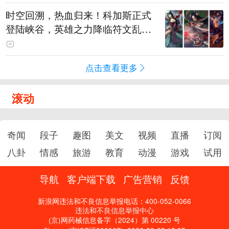
时空回溯，热血归来！科加斯正式
登陆峡谷，英雄之力降临符文乱
斗！
点击查看更多
滚动
奇闻
段子
趣图
美文
视频
直播
订阅
八卦
情感
旅游
教育
动漫
游戏
试用
导航
客户端下载
广告营销
反馈
新浪网违法和不良信息举报电话：400-052-0066
违法和不良信息举报中心
(京)网药械信息备字（2024）第 00220 号