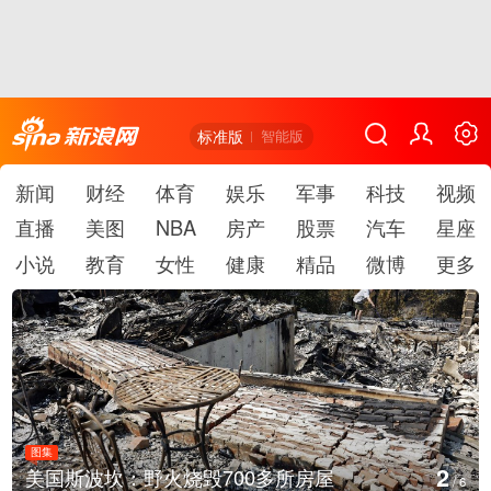
标准版
智能版
新闻
财经
体育
娱乐
军事
科技
视频
直播
美图
NBA
房产
股票
汽车
星座
小说
教育
女性
健康
精品
微博
更多
图集
2
美国斯波坎：野火烧毁700多所房屋
/
6