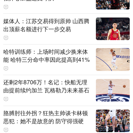
媒体人：江苏交易得到原帅 山西腾
出顶薪名额进行下一步交易
哈特训练师：上场时间减少换来体
能 哈特三分命中率因此提高到41%
还剩2年8706万！名记：快船无理
由提前续约加兰 瓦格勒乃未来基石
胳膊肘往外拐？狂热主帅谈卡林顿
恶犯：她不是故意的 防守得强硬