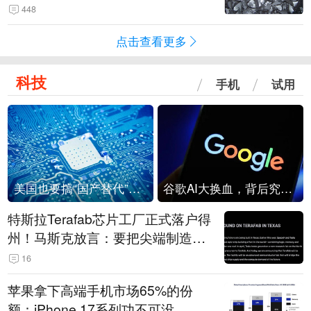
448
点击查看更多
科技
手机
试用
美国也要搞“国产替代”？先算清三笔账
谷歌AI大换血，背后究竟发生了什么？
特斯拉Terafab芯片工厂正式落户得
州！马斯克放言：要把尖端制造带
回美国
16
苹果拿下高端手机市场65%的份
额：iPhone 17系列功不可没