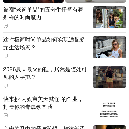
被嘲“老爸单品”的五分牛仔裤有着
别样的时尚魔力
这件极简时尚单品如何实现适配多
元生活场景？
2026夏天最火的鞋，居然是随处可
见的人字拖？
快来抄“内娱审美天赋怪”的作业，
打造你的专属氛围感
亲密关系中的爱与恐惧，被这部恐