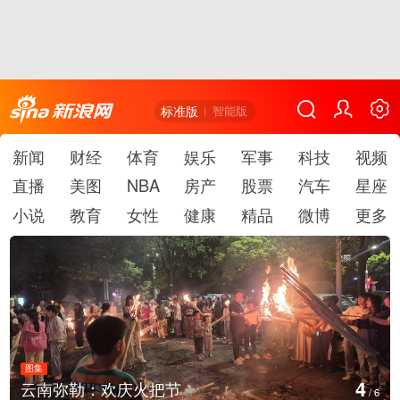
标准版
智能版
新闻
财经
体育
娱乐
军事
科技
视频
直播
美图
NBA
房产
股票
汽车
星座
小说
教育
女性
健康
精品
微博
更多
图集
5
江西铅山：千灯点亮葛仙村
/
6