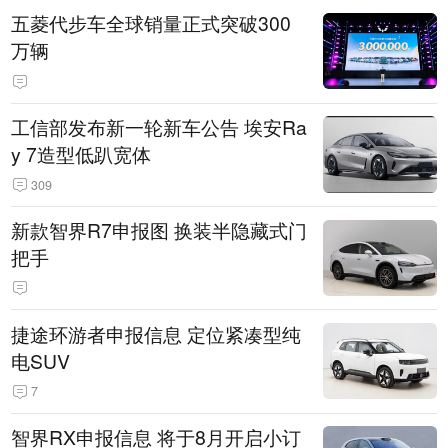
五菱代步车全球销量正式突破300
万辆
工信部发布新一轮新车公告 埃安Ra
y 7造型低趴宽体
309
新款智界R7申报图 换装半隐藏式门
把手
捷途环游者申报信息 定位紧凑型纯
电SUV
7
智界RX申报信息 将于8月开启小订