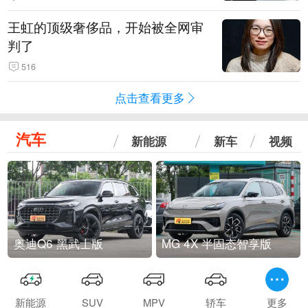
王虹的顶级奢侈品，开始被全网审
判了
516
点击查看更多
汽车
新能源
新车
视频
奥迪Q6 黑武士版
MG 4X 半固态智享版
新能源
SUV
MPV
轿车
更多