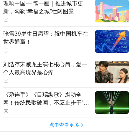
理响中国·一笔一画｜推进城市更
新，勾勒“幸福之城”壮阔图景
张雪39岁生日愿望：祝中国机车在
世界通赢！
刘浩存宋威龙主演七根心简，爱一
个人最高境界是心疼
《尕连手》《目瑙纵歌》燃动全
网！传统民歌破圈，不应止步于“上
头”
点击查看更多