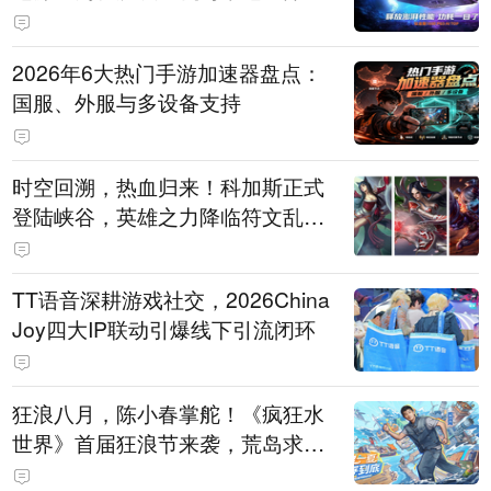
打造旗舰供电方案
2026年6大热门手游加速器盘点：
国服、外服与多设备支持
时空回溯，热血归来！科加斯正式
登陆峡谷，英雄之力降临符文乱
斗！
TT语音深耕游戏社交，2026China
Joy四大IP联动引爆线下引流闭环
狂浪八月，陈小春掌舵！《疯狂水
世界》首届狂浪节来袭，荒岛求生
直播即将开启