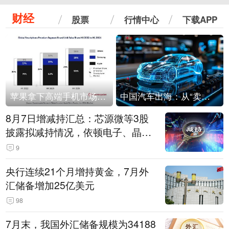
财经
股票
行情中心
下载APP
苹果拿下高端手机市场65%的份额：iPhone 17系列功不可没
中国汽车出海：从“卖出去”到“走进去”
8月7日增减持汇总：芯源微等3股
披露拟减持情况，依顿电子、晶华
微拟增持（表）
9
央行连续21个月增持黄金，7月外
汇储备增加25亿美元
98
7月末，我国外汇储备规模为34188