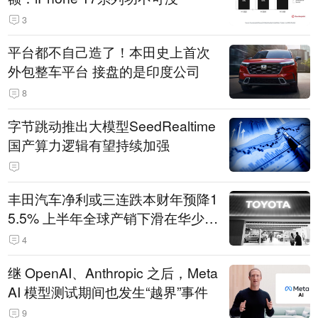
3
平台都不自己造了！本田史上首次
外包整车平台 接盘的是印度公司
8
字节跳动推出大模型SeedRealtime
国产算力逻辑有望持续加强
丰田汽车净利或三连跌本财年预降1
5.5% 上半年全球产销下滑在华少卖
14.3万辆
4
继 OpenAI、Anthropic 之后，Meta
AI 模型测试期间也发生“越界”事件
9