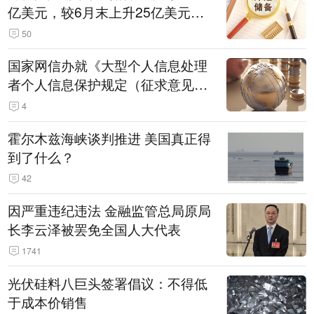
亿美元，较6月末上升25亿美元，
升幅为0.07%
50
国家网信办就《大型个人信息处理
者个人信息保护规定（征求意见
稿）》公开征求意见
4
霍尔木兹海峡谈判推进 美国真正得
到了什么？
42
因严重违纪违法 金融监管总局原局
长李云泽被罢免全国人大代表
1741
光伏硅料八巨头签署倡议：不得低
于成本价销售