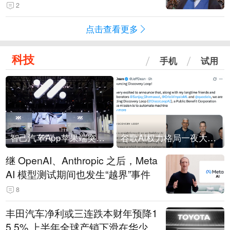
常决策过程在伊朗内部制造分歧
2
点击查看更多
科技
手机
试用
智己汽车App苹果端突然“下架”
谷歌AI权力格局一夜大洗牌
继 OpenAI、Anthropic 之后，Meta
AI 模型测试期间也发生“越界”事件
8
丰田汽车净利或三连跌本财年预降1
5.5% 上半年全球产销下滑在华少卖