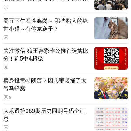
放假
周五下午弹性离岗～ 那些黏人的绝
世小猫～有你家逆子？
关注微信-狼王荐彩昨公推首选擒比
分！近5中4超稳
卖身投靠特朗普？因凡蒂诺捅了大
号马蜂窝
9
大乐透第089期历史同期号码全汇
总