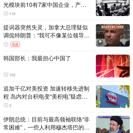
光模块前10有7家中国企业，产业
界人士：想“脱钩”并不容易
116
提词器突然失灵，加拿大总理疑似
调侃特朗普：“我可不像某位领导
人，把这当成一场阴谋”，全场哄笑
视频
韩国部长：我最担心中国了
102
追加千亿对美投资 加速转移先进制
程 岛内对台积电变“美积电”疑虑担
忧加剧
3
伊朗总统：目前与最高领袖联络“非
常困难”，一些人利用穆杰塔巴的正