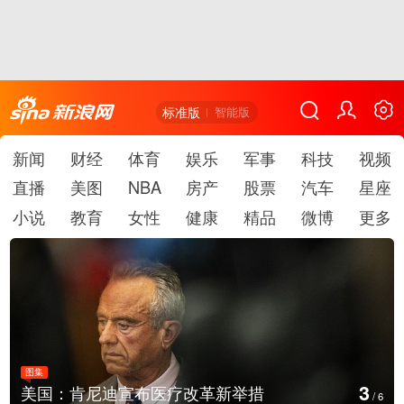
标准版
智能版
新闻
财经
体育
娱乐
军事
科技
视频
直播
美图
NBA
房产
股票
汽车
星座
小说
教育
女性
健康
精品
微博
更多
图集
3
美国：肯尼迪宣布医疗改革新举措
/
6