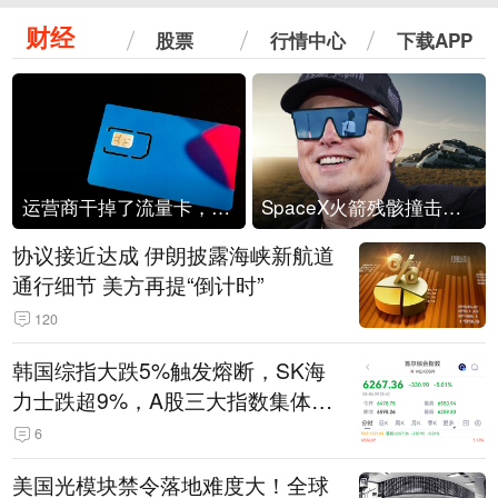
财经
股票
行情中心
下载APP
运营商干掉了流量卡，他们真的玩不起了
SpaceX火箭残骸撞击月球
协议接近达成 伊朗披露海峡新航道
通行细节 美方再提“倒计时”
120
韩国综指大跌5%触发熔断，SK海
力士跌超9%，A股三大指数集体低
开
6
美国光模块禁令落地难度大！全球