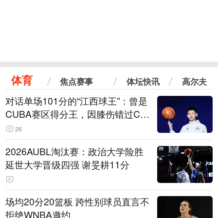
体育
焦点赛事
体坛快讯
高尔夫
对话单场101分的“江西球王”：曾是
CUBA赛区得分王，因膝伤错过CB
A选秀
26
2026AUBL淘汰赛：政治大学险胜
延世大学晋级四强 谢旻耕11分
场均20分20篮板 跨性别球员直言不
拒绝WNBA邀约