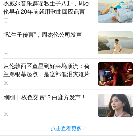
杰威尔音乐辟谣私生子八卦，周杰
伦早在20年前就用歌曲回应谣言
“私生子传言”，周杰伦公司发声
从伦敦西区童星到好莱坞顶流：荷
兰弟银幕起点，是这部催泪灾难片
刚刚 | “权色交易”？白鹿方发声！
点击查看更多