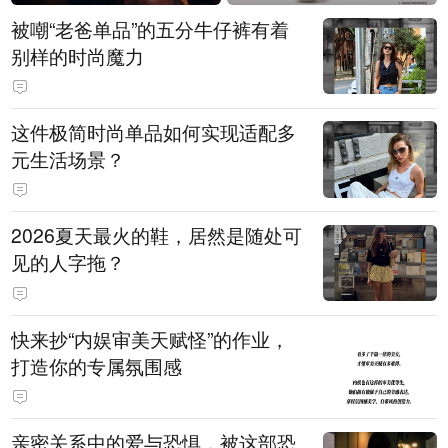
被嘲“老爸单品”的五分牛仔裤有着
别样的时尚魔力
这件极简时尚单品如何实现适配多
元生活场景？
2026夏天最火的鞋，居然是随处可
见的人字拖？
快来抄“内娱审美天赋怪”的作业，
打造你的专属氛围感
亲密关系中的爱与恐惧，被这部恐