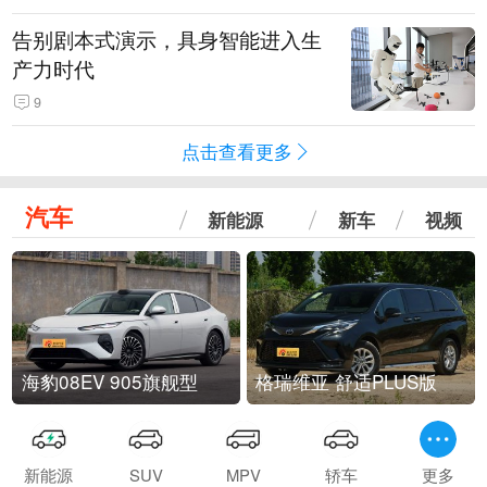
告别剧本式演示，具身智能进入生
产力时代
9
点击查看更多
汽车
新能源
新车
视频
海豹08EV 905旗舰型
格瑞维亚 舒适PLUS版
新能源
SUV
MPV
轿车
更多