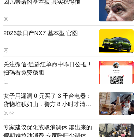
因凡蒂诺的基本盘 其实稳得很
2026款日产NX7 基本型 官图
关注微信-逍遥红单命中昨日公推！
扫码看免费稳胆
女子用漏洞 0 元买了 3 千台电器：
货物堆积如山，警方 8 小时才清点
完
62
专家建议优化或取消调休 凑出来的
假期难拉动消费 专家呼吁少调休多