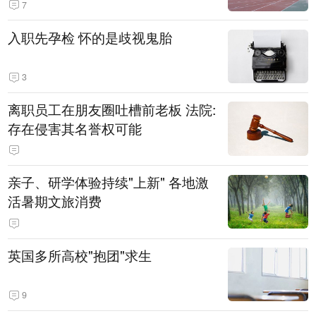
7
入职先孕检 怀的是歧视鬼胎
3
离职员工在朋友圈吐槽前老板 法院:
存在侵害其名誉权可能
亲子、研学体验持续"上新" 各地激
活暑期文旅消费
英国多所高校"抱团"求生
9