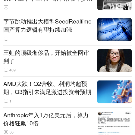
14.3万辆
字节跳动推出大模型SeedRealtime
国产算力逻辑有望持续加强
王虹的顶级奢侈品，开始被全网审
判了
489
AMD大跌！Q2营收、利润均超预
期，Q3指引未满足激进投资者预期
1
Anthropic年入1万亿美元后，算力
价格狂飙10倍
56