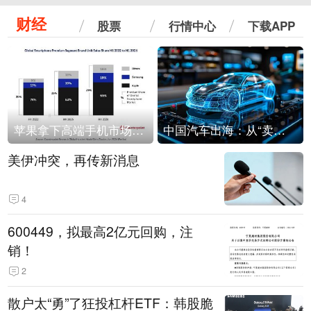
财经
股票
行情中心
下载APP
苹果拿下高端手机市场65%的份额：iPhone 17系列功不可没
中国汽车出海：从“卖出去”到“走进去”
美伊冲突，再传新消息
4
600449，拟最高2亿元回购，注
销！
2
散户太“勇”了狂投杠杆ETF：韩股脆