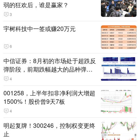
弱的狂欢后，谁是赢家？
3
宇树科技中一签或赚20万元
6
中信证券：8月初的市场处于超跌反
弹阶段，前期跌幅越大的品种弹性
越大
4
001258，上半年扣非净利润大增超
1500%！股价曾9天7板
4
明起复牌！300246，控制权变更终
止