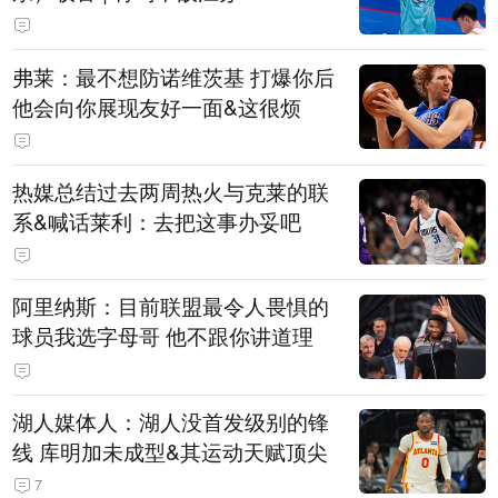
弗莱：最不想防诺维茨基 打爆你后
他会向你展现友好一面&这很烦
热媒总结过去两周热火与克莱的联
系&喊话莱利：去把这事办妥吧
阿里纳斯：目前联盟最令人畏惧的
球员我选字母哥 他不跟你讲道理
湖人媒体人：湖人没首发级别的锋
线 库明加未成型&其运动天赋顶尖
7