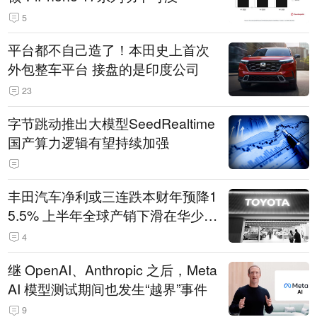
5
平台都不自己造了！本田史上首次
外包整车平台 接盘的是印度公司
23
字节跳动推出大模型SeedRealtime
国产算力逻辑有望持续加强
丰田汽车净利或三连跌本财年预降1
5.5% 上半年全球产销下滑在华少卖
14.3万辆
4
继 OpenAI、Anthropic 之后，Meta
AI 模型测试期间也发生“越界”事件
9