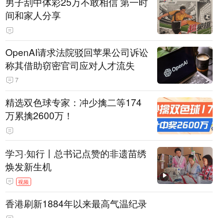
男子刮中体彩25万不敢相信 第一时
间和家人分享
OpenAI请求法院驳回苹果公司诉讼
称其借助窃密官司应对人才流失
7
精选双色球专家：冲少擒二等174
万累擒2600万！
学习·知行丨总书记点赞的非遗苗绣
焕发新生机
视频
香港刷新1884年以来最高气温纪录