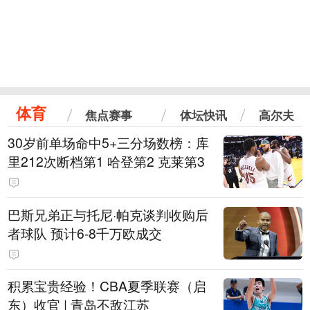
体育
焦点赛事
体坛快讯
高尔夫
30岁前单场命中5+三分场数榜：库
里212次断档第1 哈登第2 克莱第3
巴斯兄弟正与托尼·帕克谈判收购后
者球队 预计6-8千万欧成交
积累宝贵经验！CBA夏季联赛（启
东）收官 | 青岛不敌江苏