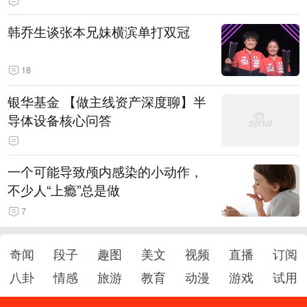
韩乔生谈张本兄妹横滨单打双冠
18
银华基金 【做主线资产深度聊】半
导体设备核心问答
一个可能导致颅内感染的小动作，
不少人“上瘾”总是做
7
奇闻
段子
趣图
美文
视频
直播
订阅
八卦
情感
旅游
教育
动漫
游戏
试用