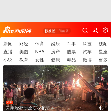
标准版
智能版
新闻
财经
体育
娱乐
军事
科技
视频
直播
美图
NBA
房产
股票
汽车
星座
小说
教育
女性
健康
精品
微博
更多
图集
4
云南弥勒：欢庆火把节
/
6