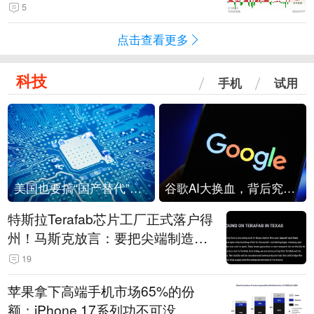
5
点击查看更多
科技
手机
试用
美国也要搞“国产替代”？先算清三笔账
谷歌AI大换血，背后究竟发生了什么？
特斯拉Terafab芯片工厂正式落户得
州！马斯克放言：要把尖端制造带
回美国
19
苹果拿下高端手机市场65%的份
额：iPhone 17系列功不可没