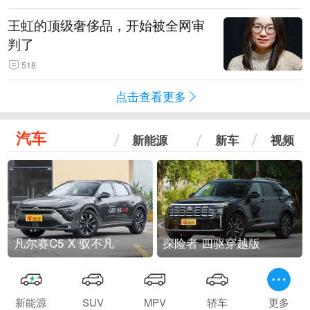
王虹的顶级奢侈品，开始被全网审
判了
518
点击查看更多
汽车
新能源
新车
视频
凡尔赛C5 X 驭不凡
探险者 四驱穿越版
新能源
SUV
MPV
轿车
更多