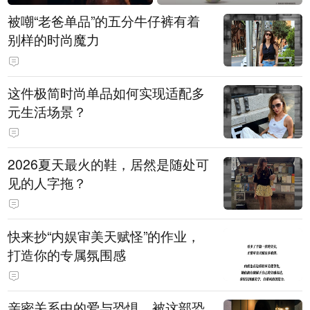
被嘲“老爸单品”的五分牛仔裤有着
别样的时尚魔力
这件极简时尚单品如何实现适配多
元生活场景？
2026夏天最火的鞋，居然是随处可
见的人字拖？
快来抄“内娱审美天赋怪”的作业，
打造你的专属氛围感
亲密关系中的爱与恐惧，被这部恐