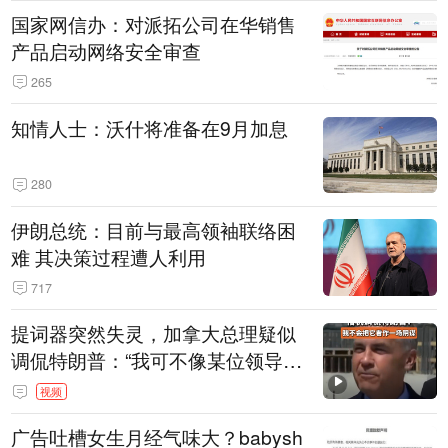
国家网信办：对派拓公司在华销售
产品启动网络安全审查
265
知情人士：沃什将准备在9月加息
280
伊朗总统：目前与最高领袖联络困
难 其决策过程遭人利用
717
提词器突然失灵，加拿大总理疑似
调侃特朗普：“我可不像某位领导
人，把这当成一场阴谋”，全场哄笑
视频
广告吐槽女生月经气味大？babysh