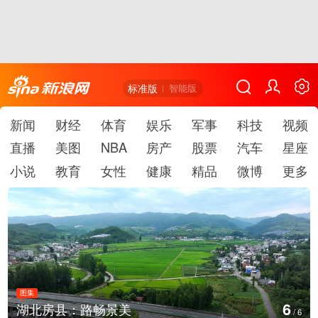
标准版
智能版
新闻
财经
体育
娱乐
军事
科技
视频
直播
美图
NBA
房产
股票
汽车
星座
小说
教育
女性
健康
精品
微博
更多
图集
1
德国：巴特施瓦尔巴赫森林野火
/
6