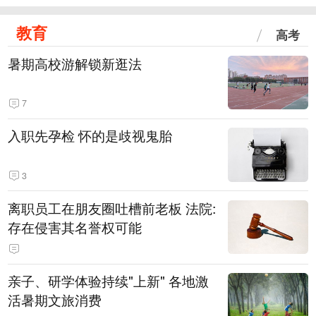
教育
高考
暑期高校游解锁新逛法
7
入职先孕检 怀的是歧视鬼胎
3
离职员工在朋友圈吐槽前老板 法院:
存在侵害其名誉权可能
亲子、研学体验持续"上新" 各地激
活暑期文旅消费