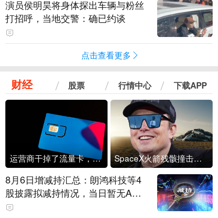
演员侯明昊将身体探出车辆与粉丝
打招呼，当地交警：确已约谈
点击查看更多
财经
股票
行情中心
下载APP
运营商干掉了流量卡，他们真的玩不起了
SpaceX火箭残骸撞击月球
8月6日增减持汇总：朗鸿科技等4
股披露拟减持情况，当日暂无A股
公司披露拟增持情况（表）