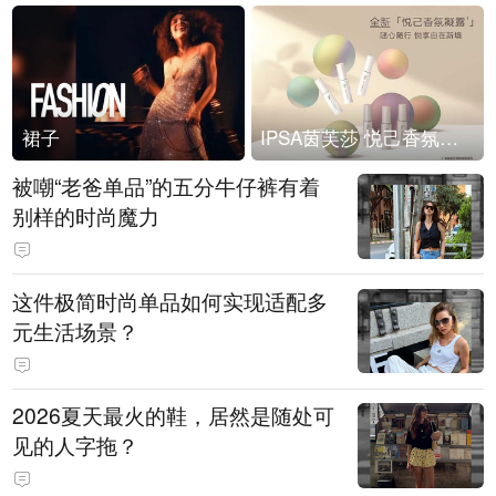
裙子
IPSA茵芙莎 悦己香氛凝露上市
被嘲“老爸单品”的五分牛仔裤有着
别样的时尚魔力
这件极简时尚单品如何实现适配多
元生活场景？
2026夏天最火的鞋，居然是随处可
见的人字拖？