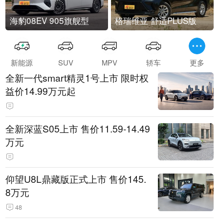
海豹08EV 905旗舰型
格瑞维亚 舒适PLUS版
新能源
SUV
MPV
轿车
更多
全新一代smart精灵1号上市 限时权
益价14.99万元起
全新深蓝S05上市 售价11.59-14.49
万元
仰望U8L鼎藏版正式上市 售价145.
8万元
48