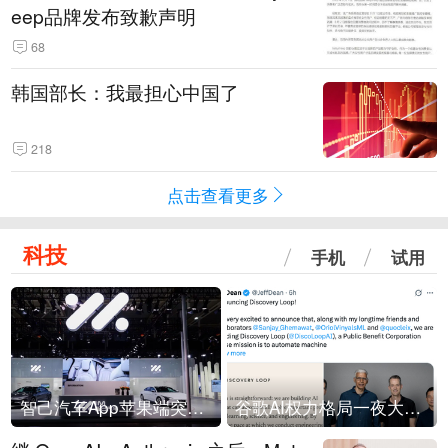
eep品牌发布致歉声明
68
韩国部长：我最担心中国了
218
点击查看更多
科技
手机
试用
智己汽车App苹果端突然“下架”
谷歌AI权力格局一夜大洗牌