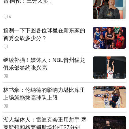
雷·阿伦：三分太多了
6
预测一下下图各位球星在新东家的
首秀会砍多少分？
继续补强！媒体人：NBL贵州猛龙
俱乐部签约张兴亮
林书豪：伦纳德的影响力堪比库里
上场就能拔高球队上限
湖人媒体人：雷迪克会重用射手 塞
克斯顿和格莱姆斯场均打27分钟