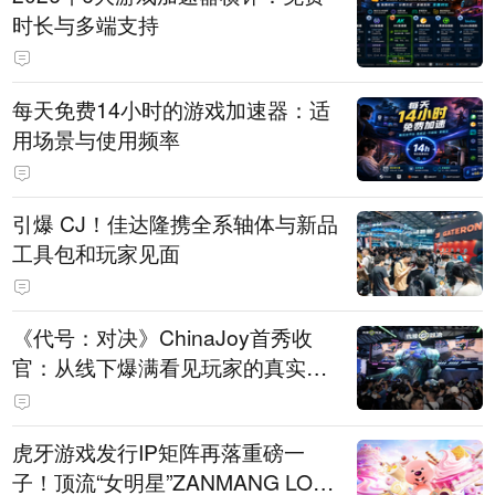
时长与多端支持
每天免费14小时的游戏加速器：适
用场景与使用频率
引爆 CJ！佳达隆携全系轴体与新品
工具包和玩家见面
《代号：对决》ChinaJoy首秀收
官：从线下爆满看见玩家的真实期
待
虎牙游戏发行IP矩阵再落重磅一
子！顶流“女明星”ZANMANG LOO