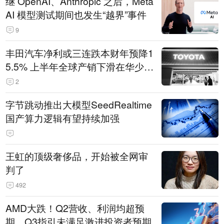
继 OpenAI、Anthropic 之后，Meta
AI 模型测试期间也发生“越界”事件
9
丰田汽车净利或三连跌本财年预降1
5.5% 上半年全球产销下滑在华少卖
14.3万辆
2
字节跳动推出大模型SeedRealtime
国产算力逻辑有望持续加强
王虹的顶级奢侈品，开始被全网审
判了
492
AMD大跌！Q2营收、利润均超预
期，Q3指引未满足激进投资者预期