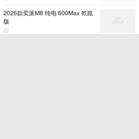
2026款奕派M8 纯电 600Max 乾崑
版
因凡蒂诺的基本盘 其实稳得很
别克至境将全系首次整车OTA升级
覆盖智舱与辅助驾驶四大场景
大乐透第089期历史同期号码全汇
总