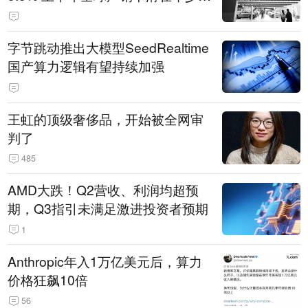
14.3万辆
字节跳动推出大模型SeedRealtime
国产算力逻辑有望持续加强
王虹的顶级奢侈品，开始被全网审
判了
485
AMD大跌！Q2营收、利润均超预
期，Q3指引未满足激进投资者预期
1
Anthropic年入1万亿美元后，算力
价格狂飙10倍
56