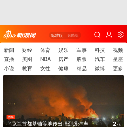
标准版
智能版
新闻
财经
体育
娱乐
军事
科技
视频
直播
美图
NBA
房产
股票
汽车
星座
小说
教育
女性
健康
精品
微博
更多
图集
2
乌克兰首都基辅等地传出强烈爆炸声
/
6