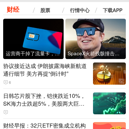
财经
股票
行情中心
下载APP
运营商干掉了流量卡，他们真的玩不起了
SpaceX火箭残骸撞击月球
协议接近达成 伊朗披露海峡新航道
通行细节 美方再提“倒计时”
6
日韩芯片股下挫，铠侠跌近10%，
SK海力士跌超5%，美股两大巨头
遭遇业绩杀
财经早报：32只ETF密集成立机构