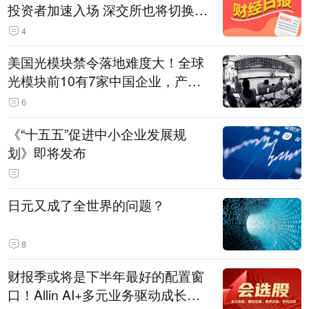
投资者加速入场 深交所也将切换交
易线路
4
美国光模块禁令落地难度大！全球
光模块前10有7家中国企业，产业
界人士：想“脱钩”并不容易
6
《“十五五”促进中小企业发展规
划》即将发布
日元又成了全世界的问题？
8
财报季或将是下半年最好的配置窗
口！Allin AI+多元业务驱动成长；