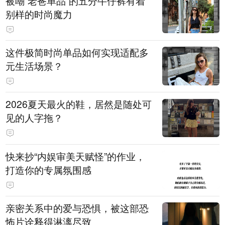
被嘲“老爸单品”的五分牛仔裤有着
别样的时尚魔力
这件极简时尚单品如何实现适配多
元生活场景？
2026夏天最火的鞋，居然是随处可
见的人字拖？
快来抄“内娱审美天赋怪”的作业，
打造你的专属氛围感
亲密关系中的爱与恐惧，被这部恐
怖片诠释得淋漓尽致