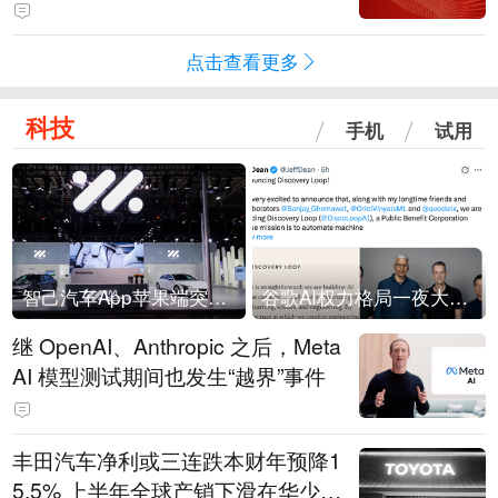
领先数智技术服务商，AI带来新机
遇
点击查看更多
科技
手机
试用
智己汽车App苹果端突然“下架”
谷歌AI权力格局一夜大洗牌
继 OpenAI、Anthropic 之后，Meta
AI 模型测试期间也发生“越界”事件
丰田汽车净利或三连跌本财年预降1
5.5% 上半年全球产销下滑在华少卖