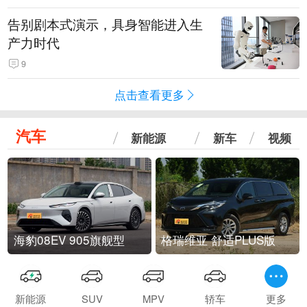
告别剧本式演示，具身智能进入生
产力时代
9
点击查看更多
汽车
新能源
新车
视频
海豹08EV 905旗舰型
格瑞维亚 舒适PLUS版
新能源
SUV
MPV
轿车
更多