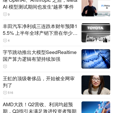
AI 模型测试期间也发生“越界”事件
9
丰田汽车净利或三连跌本财年预降1
5.5% 上半年全球产销下滑在华少卖
14.3万辆
4
字节跳动推出大模型SeedRealtime
国产算力逻辑有望持续加强
王虹的顶级奢侈品，开始被全网审
判了
516
AMD大跌！Q2营收、利润均超预
期，Q3指引未满足激进投资者预期