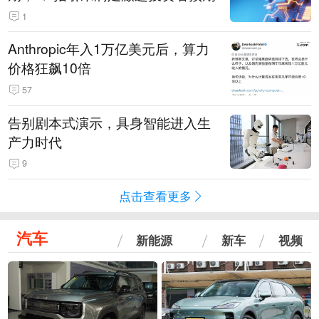
1
Anthropic年入1万亿美元后，算力
价格狂飙10倍
57
告别剧本式演示，具身智能进入生
产力时代
9
点击查看更多
汽车
新能源
新车
视频