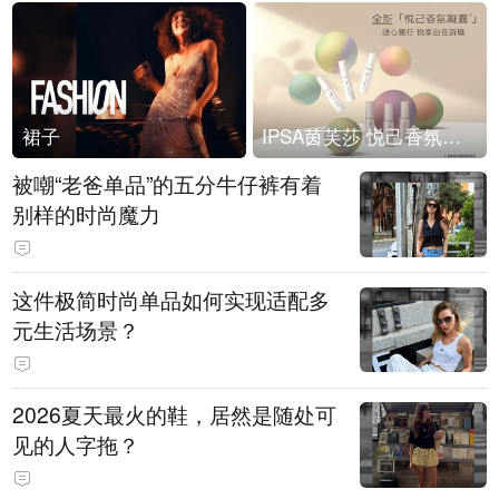
裙子
IPSA茵芙莎 悦己香氛凝露上市
被嘲“老爸单品”的五分牛仔裤有着
别样的时尚魔力
这件极简时尚单品如何实现适配多
元生活场景？
2026夏天最火的鞋，居然是随处可
见的人字拖？