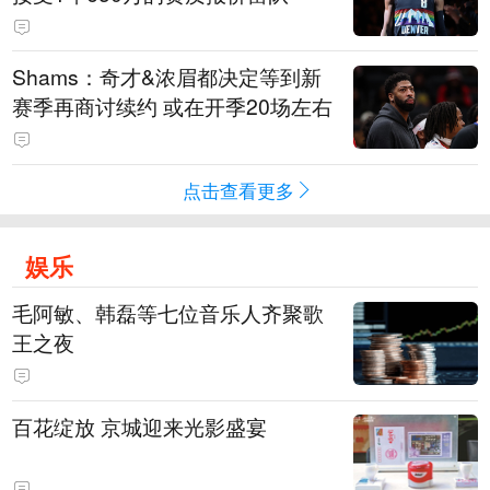
Shams：奇才&浓眉都决定等到新
赛季再商讨续约 或在开季20场左右
点击查看更多
娱乐
毛阿敏、韩磊等七位音乐人齐聚歌
王之夜
百花绽放 京城迎来光影盛宴