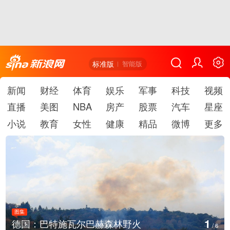
标准版
智能版
新闻
财经
体育
娱乐
军事
科技
视频
直播
美图
NBA
房产
股票
汽车
星座
小说
教育
女性
健康
精品
微博
更多
图集
2
乌克兰首都基辅等地传出强烈爆炸声
/
6