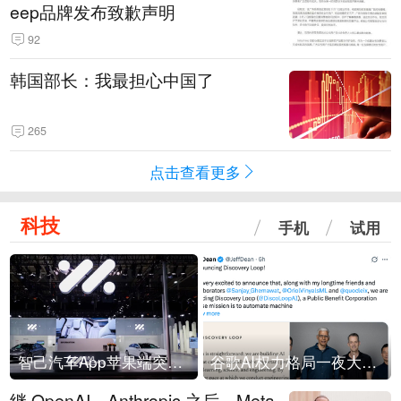
eep品牌发布致歉声明
92
韩国部长：我最担心中国了
265
点击查看更多
科技
手机
试用
智己汽车App苹果端突然“下架”
谷歌AI权力格局一夜大洗牌
继 OpenAI、Anthropic 之后，Meta