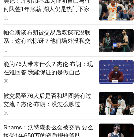
美记：库明加不愿为证明自己与任
何队签1年底薪 湖人仍是热门下家
帕金斯谈布朗被交易后双探花没联
系：这有啥惊讶？他们场外没私交
能为76人带来什么？杰伦·布朗：现
在难回答 我能保证的是做自己
被交易至76人后是否和塔图姆有过
交流？杰伦·布朗：没怎么聊过
Shams：沃特森要么会被交易 要么
接受1年650万的资质报价留队