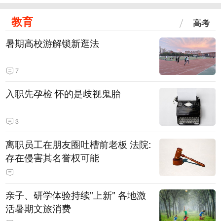
教育
高考
暑期高校游解锁新逛法
7
入职先孕检 怀的是歧视鬼胎
3
离职员工在朋友圈吐槽前老板 法院:
存在侵害其名誉权可能
亲子、研学体验持续"上新" 各地激
活暑期文旅消费