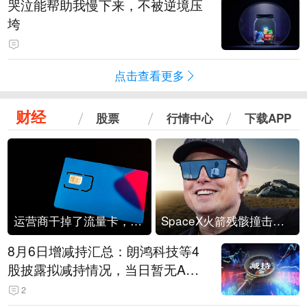
哭泣能帮助我慢下来，不被逆境压
垮
点击查看更多
财经
股票
行情中心
下载APP
运营商干掉了流量卡，他们真的玩不起了
SpaceX火箭残骸撞击月球
8月6日增减持汇总：朗鸿科技等4
股披露拟减持情况，当日暂无A股
公司披露拟增持情况（表）
2