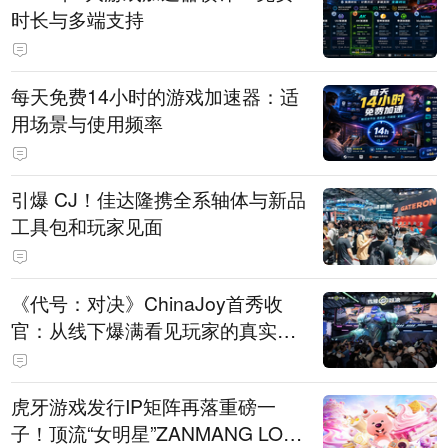
时长与多端支持
每天免费14小时的游戏加速器：适
用场景与使用频率
引爆 CJ！佳达隆携全系轴体与新品
工具包和玩家见面
《代号：对决》ChinaJoy首秀收
官：从线下爆满看见玩家的真实期
待
虎牙游戏发行IP矩阵再落重磅一
子！顶流“女明星”ZANMANG LOO