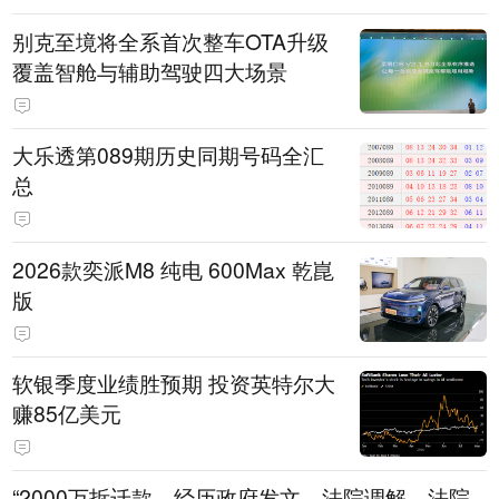
别克至境将全系首次整车OTA升级
覆盖智舱与辅助驾驶四大场景
大乐透第089期历史同期号码全汇
总
2026款奕派M8 纯电 600Max 乾崑
版
软银季度业绩胜预期 投资英特尔大
赚85亿美元
“2000万拆迁款，经历政府发文、法院调解、法院