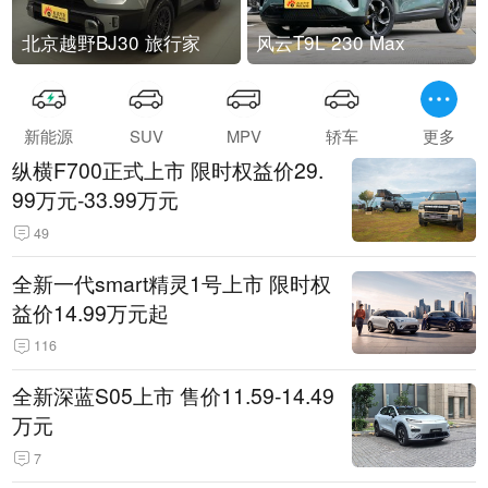
北京越野BJ30 旅行家
风云T9L 230 Max
新能源
SUV
MPV
轿车
更多
纵横F700正式上市 限时权益价29.
99万元-33.99万元
49
全新一代smart精灵1号上市 限时权
益价14.99万元起
116
全新深蓝S05上市 售价11.59-14.49
万元
7