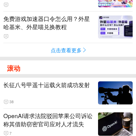
PY 正版3D消除手游《消消奇遇》
惊喜曝光
免费游戏加速器口令怎么用？外星
哈基米、外星喵兑换教程
点击查看更多
滚动
长征八号甲遥十运载火箭成功发射
38
OpenAI请求法院驳回苹果公司诉讼
称其借助窃密官司应对人才流失
7