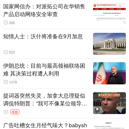
国家网信办：对派拓公司在华销售
产品启动网络安全审查
395
知情人士：沃什将准备在9月加息
525
伊朗总统：目前与最高领袖联络困
难 其决策过程遭人利用
1078
提词器突然失灵，加拿大总理疑似
调侃特朗普：“我可不像某位领导
人，把这当成一场阴谋”，全场哄笑
视频
广告吐槽女生月经气味大？babysh