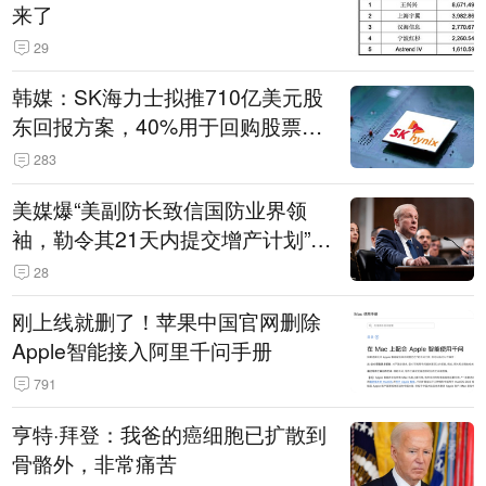
来了
29
韩媒：SK海力士拟推710亿美元股
东回报方案，40%用于回购股票，
相当于美股发行规模
283
美媒爆“美副防长致信国防业界领
袖，勒令其21天内提交增产计划”，
五角大楼回应
28
刚上线就删了！苹果中国官网删除
Apple智能接入阿里千问手册
791
亨特·拜登：我爸的癌细胞已扩散到
骨骼外，非常痛苦