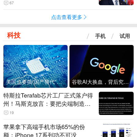
67
点击查看更多
科技
手机
试用
美国也要搞“国产替代”？先算清三笔账
谷歌AI大换血，背后究竟发生了什么？
特斯拉Terafab芯片工厂正式落户得
州！马斯克放言：要把尖端制造带
回美国
19
苹果拿下高端手机市场65%的份
额：iPhone 17系列功不可没