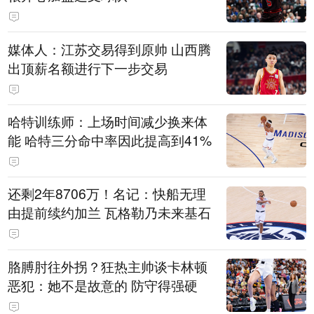
媒体人：江苏交易得到原帅 山西腾
出顶薪名额进行下一步交易
哈特训练师：上场时间减少换来体
能 哈特三分命中率因此提高到41%
还剩2年8706万！名记：快船无理
由提前续约加兰 瓦格勒乃未来基石
胳膊肘往外拐？狂热主帅谈卡林顿
恶犯：她不是故意的 防守得强硬