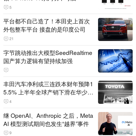
5
平台都不自己造了！本田史上首次
外包整车平台 接盘的是印度公司
21
字节跳动推出大模型SeedRealtime
国产算力逻辑有望持续加强
丰田汽车净利或三连跌本财年预降1
5.5% 上半年全球产销下滑在华少卖
14.3万辆
4
继 OpenAI、Anthropic 之后，Meta
AI 模型测试期间也发生“越界”事件
9