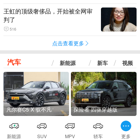
王虹的顶级奢侈品，开始被全网审
判了
516
点击查看更多
汽车
新能源
新车
视频
凡尔赛C5 X 驭不凡
探险者 四驱穿越版
新能源
SUV
MPV
轿车
更多