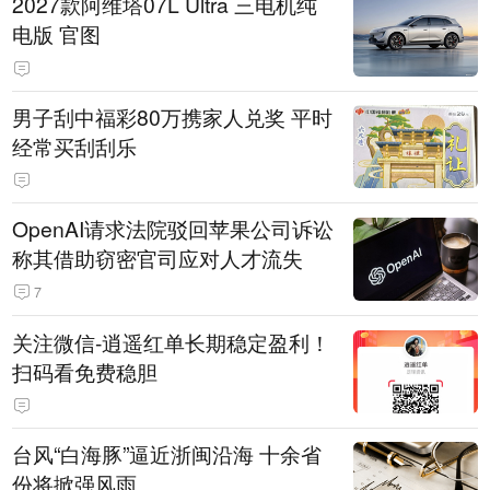
2027款阿维塔07L Ultra 三电机纯
电版 官图
男子刮中福彩80万携家人兑奖 平时
经常买刮刮乐
OpenAI请求法院驳回苹果公司诉讼
称其借助窃密官司应对人才流失
7
关注微信-逍遥红单长期稳定盈利！
扫码看免费稳胆
台风“白海豚”逼近浙闽沿海 十余省
份将掀强风雨