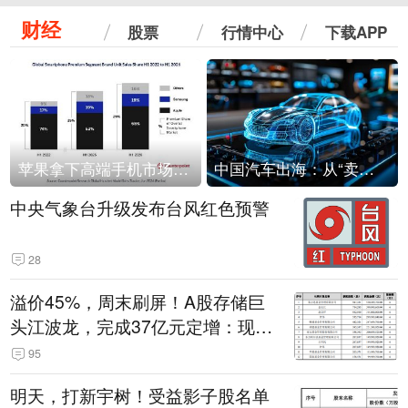
财经
股票
行情中心
下载APP
苹果拿下高端手机市场65%的份额：iPhone 17系列功不可没
中国汽车出海：从“卖出去”到“走进去”
中央气象台升级发布台风红色预警
28
溢价45%，周末刷屏！A股存储巨
头江波龙，完成37亿元定增：现价
386.6元，定增价560元
95
明天，打新宇树！受益影子股名单