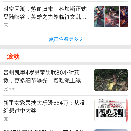
时空回溯，热血归来！科加斯正式
登陆峡谷，英雄之力降临符文乱
斗！
点击查看更多
滚动
贵州凯里4岁男童失联80小时获
救，更多细节曝光：疑吃泥土续
命，搜救至20米附近错过多找3天
173
新手女彩民擒大乐透654万：从没
幻想过中大奖