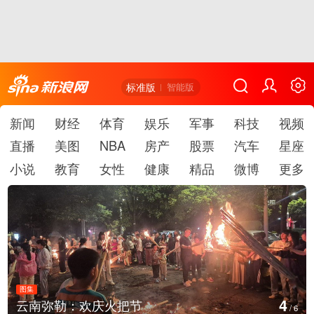
标准版
智能版
新闻
财经
体育
娱乐
军事
科技
视频
直播
美图
NBA
房产
股票
汽车
星座
小说
教育
女性
健康
精品
微博
更多
图集
5
江西铅山：千灯点亮葛仙村
/
6