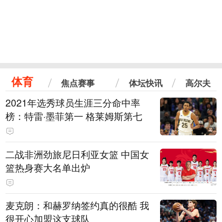
体育
焦点赛事
体坛快讯
高尔夫
2021年选秀球员生涯三分命中率
榜：特雷·墨菲第一 格莱姆斯第七
二战非洲劲旅尼日利亚女篮 中国女
篮热身赛大名单出炉
麦克朗：和赫罗纳签约真的很酷 我
很开心加盟这支球队