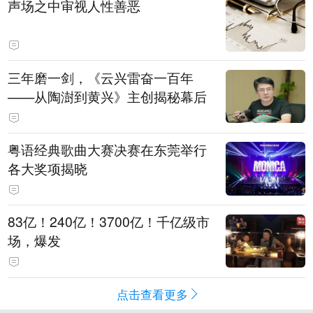
声场之中审视人性善恶
三年磨一剑，《云兴雷奋一百年
——从陶澍到黄兴》主创揭秘幕后
粤语经典歌曲大赛决赛在东莞举行
各大奖项揭晓
83亿！240亿！3700亿！千亿级市
场，爆发
点击查看更多