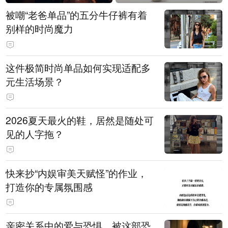
被嘲“老爸单品”的五分牛仔裤有着
别样的时尚魔力
这件极简时尚单品如何实现适配多
元生活场景？
2026夏天最火的鞋，居然是随处可
见的人字拖？
快来抄“内娱审美天赋怪”的作业，
打造你的专属氛围感
亲密关系中的爱与恐惧，被这部恐