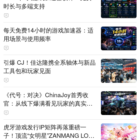
时长与多端支持
每天免费14小时的游戏加速器：适
用场景与使用频率
引爆 CJ！佳达隆携全系轴体与新品
工具包和玩家见面
《代号：对决》ChinaJoy首秀收
官：从线下爆满看见玩家的真实期
待
虎牙游戏发行IP矩阵再落重磅一
子！顶流“女明星”ZANMANG LOO