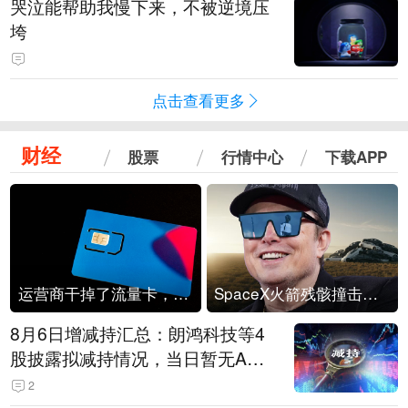
哭泣能帮助我慢下来，不被逆境压
垮
点击查看更多
财经
股票
行情中心
下载APP
运营商干掉了流量卡，他们真的玩不起了
SpaceX火箭残骸撞击月球
8月6日增减持汇总：朗鸿科技等4
股披露拟减持情况，当日暂无A股
公司披露拟增持情况（表）
2