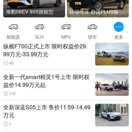
海豹08EV 905旗舰型
格瑞维亚 舒适PLUS版
新能源
SUV
MPV
轿车
更多
纵横F700正式上市 限时权益价29.
99万元-33.99万元
49
全新一代smart精灵1号上市 限时权
益价14.99万元起
116
全新深蓝S05上市 售价11.59-14.49
万元
7