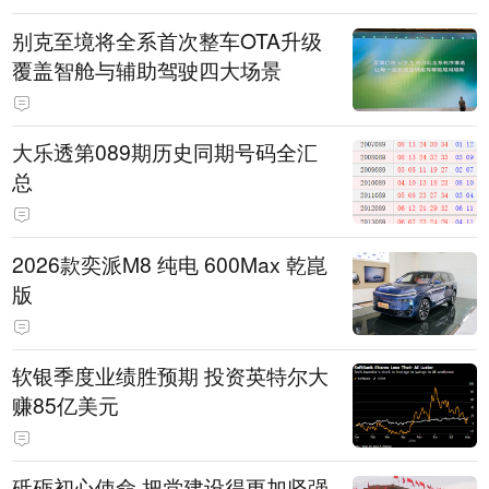
别克至境将全系首次整车OTA升级
覆盖智舱与辅助驾驶四大场景
大乐透第089期历史同期号码全汇
总
2026款奕派M8 纯电 600Max 乾崑
版
软银季度业绩胜预期 投资英特尔大
赚85亿美元
砥砺初心使命 把党建设得更加坚强