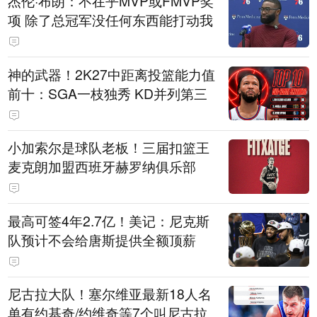
杰伦·布朗：不在乎MVP或FMVP奖
项 除了总冠军没任何东西能打动我
神的武器！2K27中距离投篮能力值
前十：SGA一枝独秀 KD并列第三
小加索尔是球队老板！三届扣篮王
麦克朗加盟西班牙赫罗纳俱乐部
最高可签4年2.7亿！美记：尼克斯
队预计不会给唐斯提供全额顶薪
尼古拉大队！塞尔维亚最新18人名
单有约基奇/约维奇等7个叫尼古拉