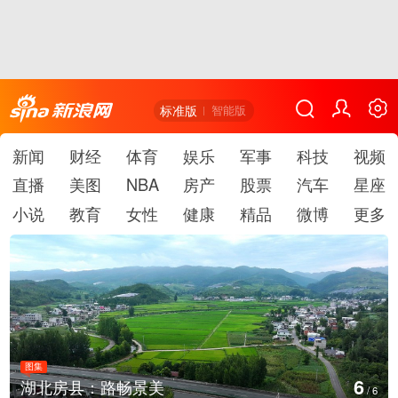
标准版
智能版
新闻
财经
体育
娱乐
军事
科技
视频
直播
美图
NBA
房产
股票
汽车
星座
小说
教育
女性
健康
精品
微博
更多
图集
1
德国：巴特施瓦尔巴赫森林野火
/
6