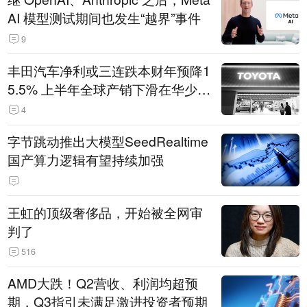
AI 模型测试期间也发生“越界”事件
9
丰田汽车净利或三连跌本财年预降1
5.5% 上半年全球产销下滑在华少卖
14.3万辆
4
字节跳动推出大模型SeedRealtime
国产算力逻辑有望持续加强
王虹的顶级奢侈品，开始被全网审
判了
516
AMD大跌！Q2营收、利润均超预
期，Q3指引未满足激进投资者预期