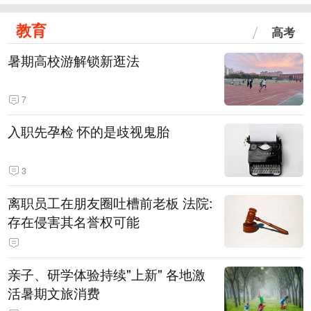
教育
高考
暑期高校游解锁新逛法
7
入职先孕检 怀的是歧视鬼胎
3
离职员工在朋友圈吐槽前老板 法院:
存在侵害其名誉权可能
亲子、研学体验持续"上新" 各地激
活暑期文旅消费