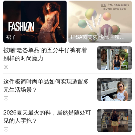
裙子
IPSA茵芙莎 悦己香氛凝露上市
被嘲“老爸单品”的五分牛仔裤有着
别样的时尚魔力
这件极简时尚单品如何实现适配多
元生活场景？
2026夏天最火的鞋，居然是随处可
见的人字拖？