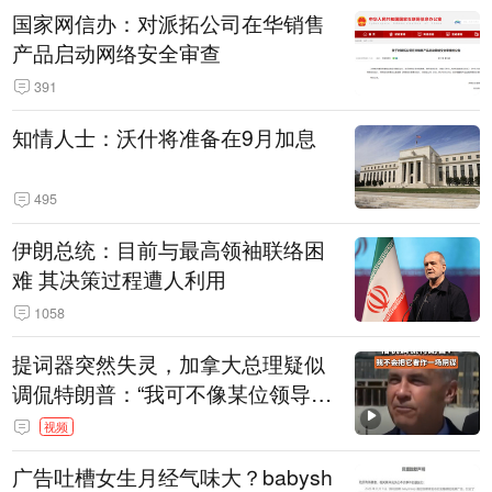
国家网信办：对派拓公司在华销售
产品启动网络安全审查
391
知情人士：沃什将准备在9月加息
495
伊朗总统：目前与最高领袖联络困
难 其决策过程遭人利用
1058
提词器突然失灵，加拿大总理疑似
调侃特朗普：“我可不像某位领导
人，把这当成一场阴谋”，全场哄笑
视频
广告吐槽女生月经气味大？babysh