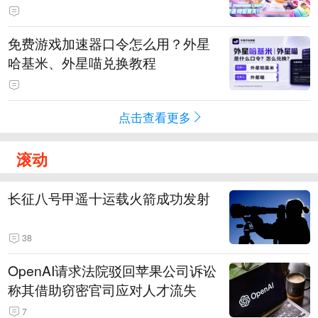
PY 正版3D消除手游《消消奇遇》
惊喜曝光
免费游戏加速器口令怎么用？外星
哈基米、外星喵兑换教程
点击查看更多
滚动
长征八号甲遥十运载火箭成功发射
38
OpenAI请求法院驳回苹果公司诉讼
称其借助窃密官司应对人才流失
7