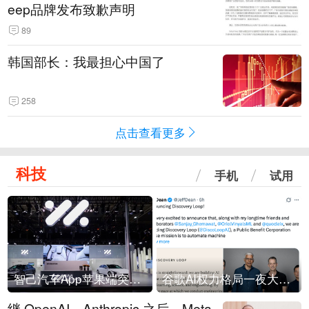
eep品牌发布致歉声明
89
韩国部长：我最担心中国了
258
点击查看更多
科技
手机
试用
智己汽车App苹果端突然“下架”
谷歌AI权力格局一夜大洗牌
继 OpenAI、Anthropic 之后，Meta