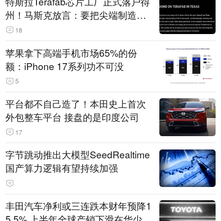
特斯拉Terafab芯片工厂正式落户得
州！马斯克放言：要把尖端制造带
回美国
18
苹果拿下高端手机市场65%的份
额：iPhone 17系列功不可没
5
平台都不自己造了！本田史上首次
外包整车平台 接盘的是印度公司
17
字节跳动推出大模型SeedRealtime
国产算力逻辑有望持续加强
丰田汽车净利或三连跌本财年预降1
5.5% 上半年全球产销下滑在华少卖