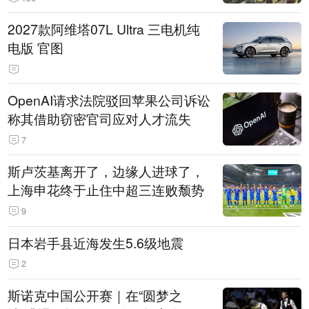
2027款阿维塔07L Ultra 三电机纯
电版 官图
OpenAI请求法院驳回苹果公司诉讼
称其借助窃密官司应对人才流失
7
斯卢茨基离开了，边缘人进球了，
上海申花终于止住中超三连败颓势
9
日本岩手县近海发生5.6级地震
2
斯诺克中国公开赛｜在“圆梦之