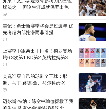
弗莱：艾弗森是最有影响力的三位
球员之一 但论生涯成就保罗出色
美记：勇士新赛季将会是过渡年 优
先考虑内部挖潜而非引援
上赛季中距离出手排名！德罗赞场
均6.3次第1 KD第2 英格拉姆第3
会选谁穿自己的球鞋？三球：耶
稣、马丁·路德·金、马尔科姆·X
迈尔斯·特纳：练空中瑜伽拯救了我
的生涯 队友还会调侃我练这个