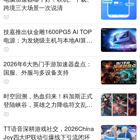
跨境三大场景一次说清
技嘉推出钛金雕1600PG5 AI TOP
电源：为发烧级主机与本地AI算力
打造旗舰供电方案
2026年6大热门手游加速器盘点：
国服、外服与多设备支持
时空回溯，热血归来！科加斯正式
登陆峡谷，英雄之力降临符文乱
斗！
TT语音深耕游戏社交，2026China
Joy四大IP联动引爆线下引流闭环