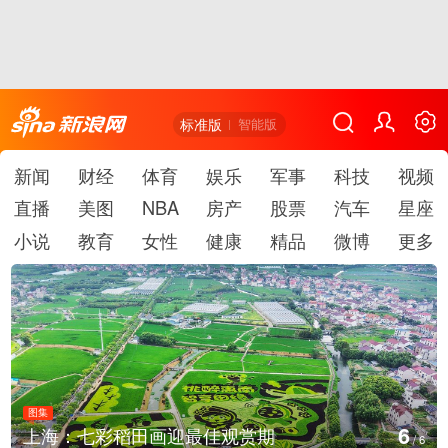
标准版
智能版
新闻
财经
体育
娱乐
军事
科技
视频
直播
美图
NBA
房产
股票
汽车
星座
小说
教育
女性
健康
精品
微博
更多
图集
1
厄瓜多尔总统诺沃亚会见阿根廷总统米莱
/
6