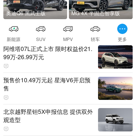
奥迪Q6 黑武士版
MG 4X 半固态智享版
新能源
SUV
MPV
轿车
更多
阿维塔07L正式上市 限时权益价21.
99万-26.99万元
预售价10.49万元起 星海V6开启预
售
北京越野星钽5X申报信息 提供双外
观造型