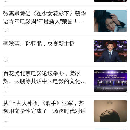
张惠斌凭借《在少女花影下》获华
语青年电影周“年度新人”荣誉！该
电影全程在广州取景，采用粤语对
白，主演均为广州本土演员
李秋莹、孙亚鹏，央视新主播
百花奖北京电影论坛举办，梁家
辉、大鹏等共话中国电影的文化建
构
从“上古大神”到《歌手》亚军，齐
豫用文学性完成了一场跨时代对话