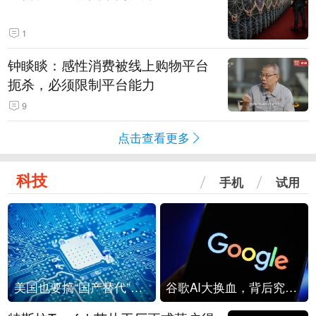
1
钟睒睒：感性消费被线上购物平台
扼杀，必须限制平台能力
9
点击查看更多
科技
手机
试用
美国也要搞“国产替代”？先算清三笔账
谷歌AI大换血，背后究竟发生了什么？