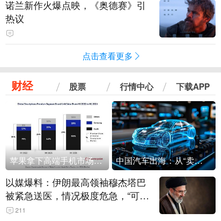
诺兰新作火爆点映，《奥德赛》引
热议
点击查看更多
财经
股票
行情中心
下载APP
苹果拿下高端手机市场65%的份额：iPhone 17系列功不可没
中国汽车出海：从“卖出去”到“走进去”
以媒爆料：伊朗最高领袖穆杰塔巴
被紧急送医，情况极度危急，“可能
随时会死去”
211