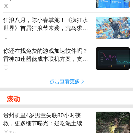
狂浪八月，陈小春掌舵！《疯狂水
世界》首届狂浪节来袭，荒岛求生
直播即将开启
你还在找免费的游戏加速软件吗？
雷神加速器低成本联机方案，支持
免费试用
点击查看更多
滚动
贵州凯里4岁男童失联80小时获
救，更多细节曝光：疑吃泥土续
命，搜救至20米附近错过多找3天
156