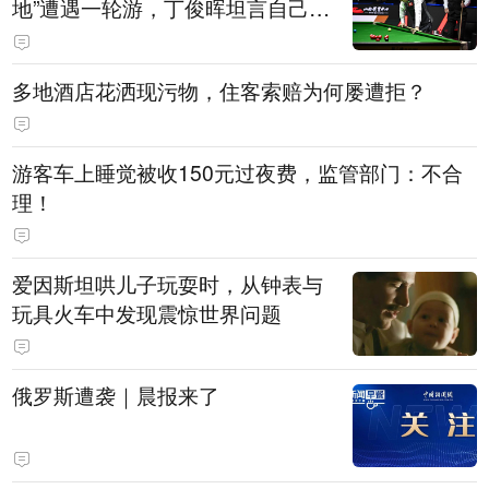
地”遭遇一轮游，丁俊晖坦言自己状
态起伏是常态
多地酒店花洒现污物，住客索赔为何屡遭拒？
游客车上睡觉被收150元过夜费，监管部门：不合
理！
爱因斯坦哄儿子玩耍时，从钟表与
玩具火车中发现震惊世界问题
俄罗斯遭袭｜晨报来了