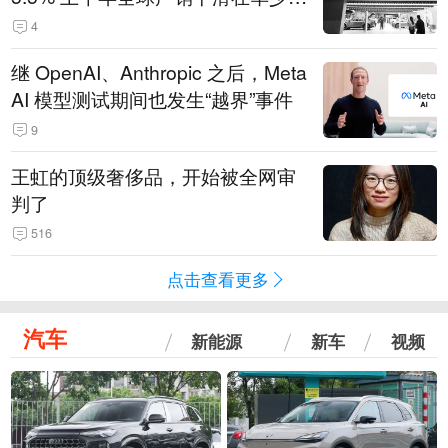
14.3万辆
4
继 OpenAI、Anthropic 之后，Meta
AI 模型测试期间也发生“越界”事件
9
王虹的顶级奢侈品，开始被全网审
判了
516
点击查看更多
汽车
新能源
新车
视频