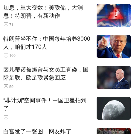
加息，重大变数！美联储，大消
息！特朗普，有新动作
71
特朗普坐不住：中国每年培养3000
人，咱们才170人
160
因凡蒂诺被爆曾与女员工有染，国
际足联、欧足联紧急回应
59
“非计划”空间事件！中国卫星拍到
了
白宫发了一张图，网友炸了