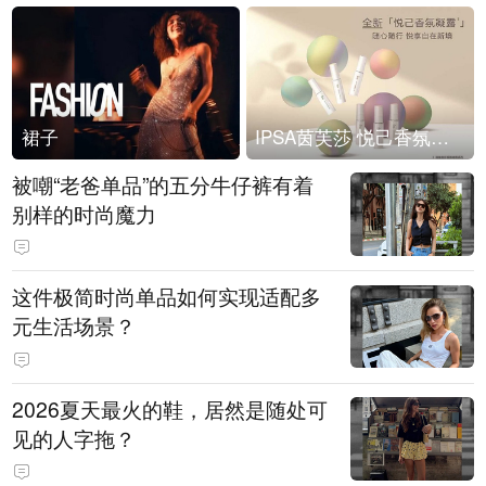
裙子
IPSA茵芙莎 悦己香氛凝露上市
被嘲“老爸单品”的五分牛仔裤有着
别样的时尚魔力
这件极简时尚单品如何实现适配多
元生活场景？
2026夏天最火的鞋，居然是随处可
见的人字拖？