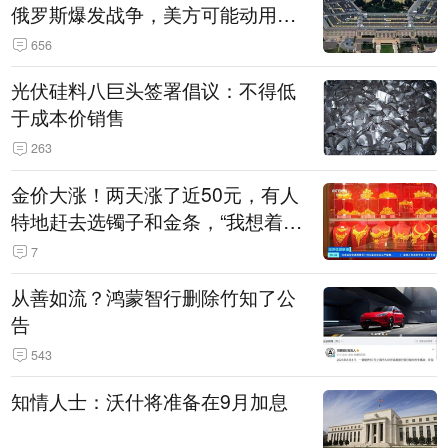
俄罗斯爆发战争，美方可能动用战
术核武器
656
光伏硅料八巨头签署倡议：不得低
于成本价销售
263
金价大涨！两天涨了近50元，有人
特地赶去选镯子和金条，“我想着买
起来可以保值，小批量进一些货”
7
从善如流？鸿蒙智行删除竹知了公
告
543
知情人士：沃什将准备在9月加息