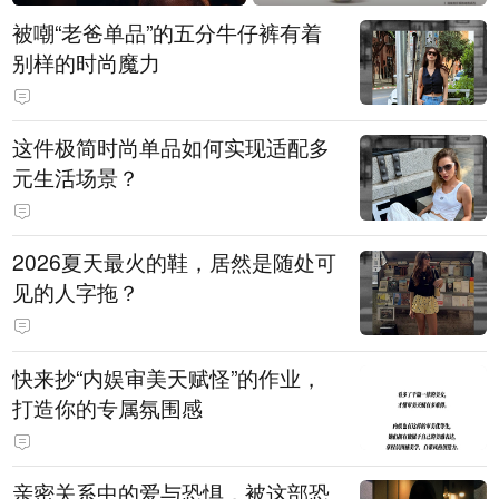
被嘲“老爸单品”的五分牛仔裤有着
别样的时尚魔力
这件极简时尚单品如何实现适配多
元生活场景？
2026夏天最火的鞋，居然是随处可
见的人字拖？
快来抄“内娱审美天赋怪”的作业，
打造你的专属氛围感
亲密关系中的爱与恐惧，被这部恐