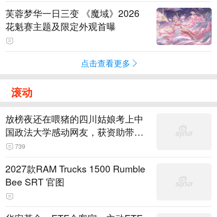
芙蓉梦华一日三变 《魔域》2026
花魁赛主题及限定外观首曝
点击查看更多
滚动
放榜夜还在喂猪的四川姑娘考上中
国政法大学感动网友，获资助带父
母赴北京“看世界”
739
2027款RAM Trucks 1500 Rumble
Bee SRT 官图