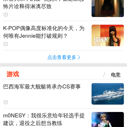
怖片诠释得淋漓尽致
K-POP偶像高度标准化的今天，为
何唯有Jennie能打破规则？
点击查看更多
游戏
电竞
巴西海军最大舰艇将承办CS赛事
m0NESY：我很乐意给年轻选手提
建议，退役之后想当教练