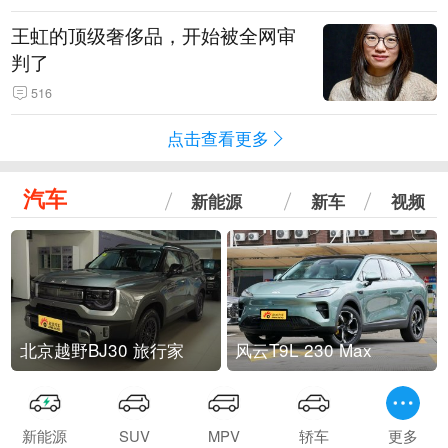
王虹的顶级奢侈品，开始被全网审
判了
516
点击查看更多
汽车
新能源
新车
视频
北京越野BJ30 旅行家
风云T9L 230 Max
新能源
SUV
MPV
轿车
更多