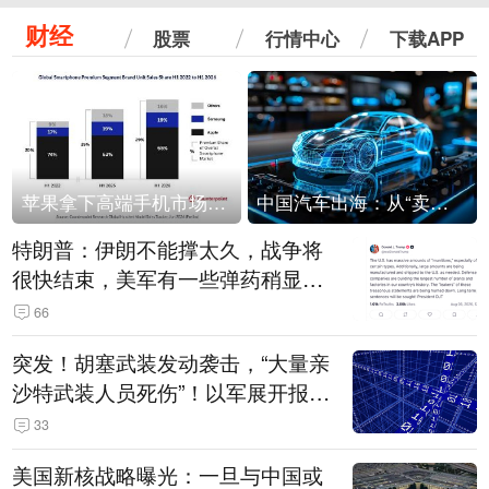
财经
股票
行情中心
下载APP
苹果拿下高端手机市场65%的份额：iPhone 17系列功不可没
中国汽车出海：从“卖出去”到“走进去”
特朗普：伊朗不能撑太久，战争将
很快结束，美军有一些弹药稍显紧
张！伊朗公布拟议的海峡管理文本
66
突发！胡塞武装发动袭击，“大量亲
沙特武装人员死伤”！以军展开报复
性空袭
33
美国新核战略曝光：一旦与中国或