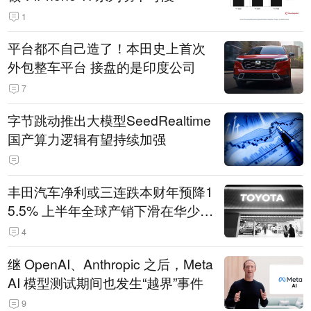
1
平台都不自己造了！本田史上首次
外包整车平台 接盘的是印度公司
7
字节跳动推出大模型SeedRealtime
国产算力逻辑有望持续加强
丰田汽车净利或三连跌本财年预降1
5.5% 上半年全球产销下滑在华少卖
14.3万辆
4
继 OpenAI、Anthropic 之后，Meta
AI 模型测试期间也发生“越界”事件
9