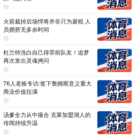
火箭裁掉后场悍将并非只为避税 人
员拥挤无多余时间
杜兰特洗白自己得罪前队友！追梦
再次发出灵魂拷问
76人老板专访:签下詹姆斯意义重大
商业价值拉满
汤爹全力从中撮合 克莱加盟湖人的
传闻持续升温