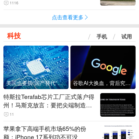
1116
点击查看更多
科技
手机
试用
美国也要搞“国产替代”？先算清三笔账
谷歌AI大换血，背后究竟发生了什么？
特斯拉Terafab芯片工厂正式落户得
州！马斯克放言：要把尖端制造带
回美国
11
苹果拿下高端手机市场65%的份
额：iPhone 17系列功不可没