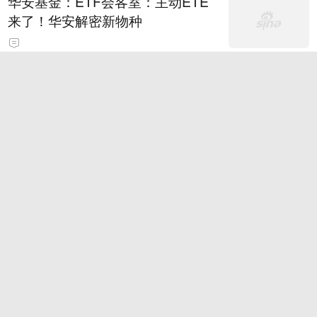
华安基金：ETF会客室：主动ETE
来了！华安解密新物种
竞彩欧亚对照：法马利康盘口存差
异
卖身投靠特朗普？因凡蒂诺捅了大
号马蜂窝
9
SpaceX财报前瞻：市值蒸发5000
亿后，华尔街还买不买马斯克的
账？
8
世预赛韩国vs伊朗裁判为何不在性招待涉案名单？
7场涉案赛事一文看懂