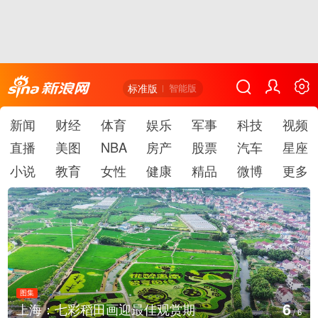
标准版
智能版
新闻
财经
体育
娱乐
军事
科技
视频
直播
美图
NBA
房产
股票
汽车
星座
小说
教育
女性
健康
精品
微博
更多
图集
1
海：七彩稻田画迎最佳观赏期
厄瓜
/
6