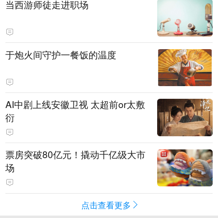
当西游师徒走进职场
于炮火间守护一餐饭的温度
AI中剧上线安徽卫视 太超前or太敷
衍
票房突破80亿元！撬动千亿级大市
场
点击查看更多