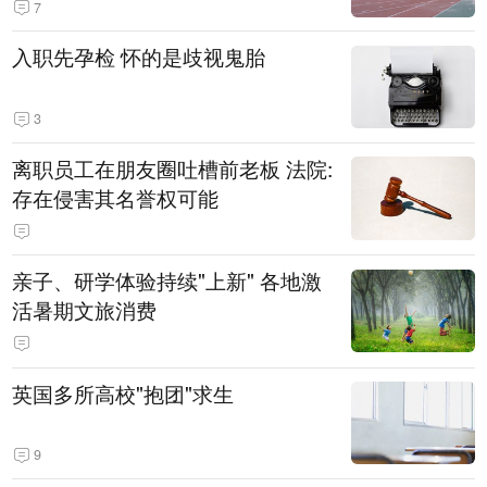
7
入职先孕检 怀的是歧视鬼胎
3
离职员工在朋友圈吐槽前老板 法院:
存在侵害其名誉权可能
亲子、研学体验持续"上新" 各地激
活暑期文旅消费
英国多所高校"抱团"求生
9