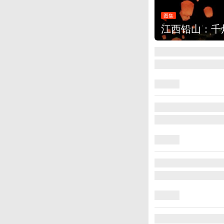
集
江西铅山：千灯点亮葛仙村