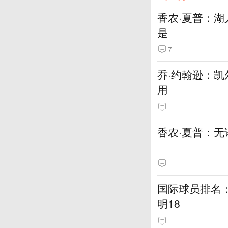
香农·夏普：
是
7
乔·约翰逊：
用
香农·夏普：
国际球员排名：大
明18