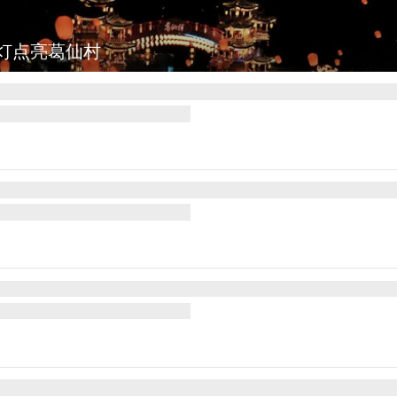
图集
上海：七彩稻田画迎