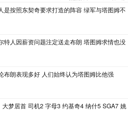
湖人是按照东契奇要求打造的阵容 绿军与塔图姆不
凯尔特人因薪资问题注定送走布朗 塔图姆求情也没
无论布朗表现多好 人们始终认为塔图姆比他强
梦居首 司机2 字母3 约基奇4 纳什5 SGA7 姚