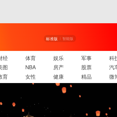
标准版
智能版
财经
体育
娱乐
军事
科
美图
NBA
房产
股票
汽
教育
女性
健康
精品
微