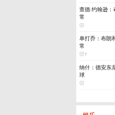
查德·约翰逊
常
单打乔：布朗
常
7
纳什：德安东
球