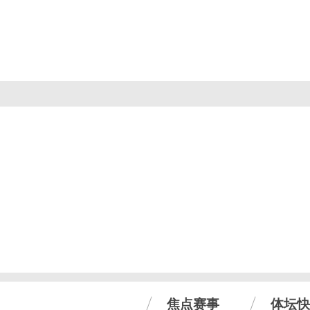
焦点赛事
体坛快