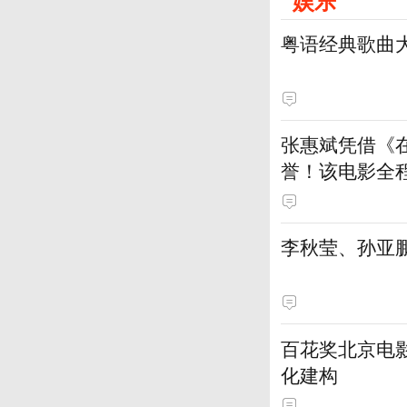
娱乐
粤语经典歌曲
张惠斌凭借《
誉！该电影全
土演员
李秋莹、孙亚
百花奖北京电
化建构