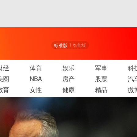
标准版
智能版
财经
体育
娱乐
军事
科
美图
NBA
房产
股票
汽
教育
女性
健康
精品
微