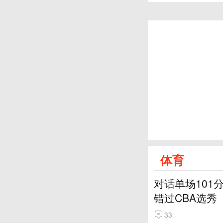
体育
对话单场101
错过CBA选秀
33