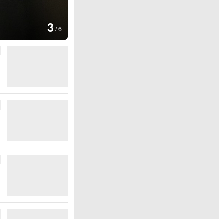
图集
3
云南普洱：乡村风光如画
/
6