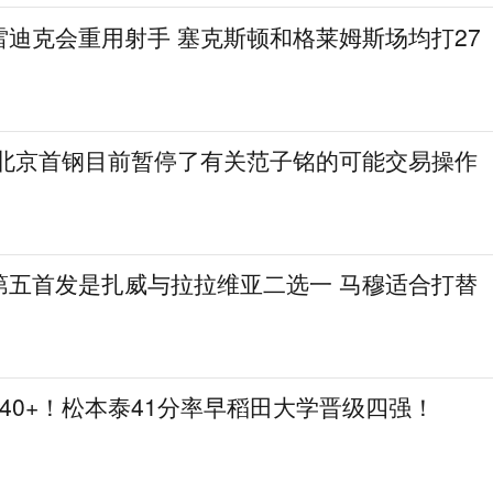
雷迪克会重用射手 塞克斯顿和格莱姆斯场均打27
 北京首钢目前暂停了有关范子铭的可能交易操作
第五首发是扎威与拉拉维亚二选一 马穆适合打替
个40+！松本泰41分率早稻田大学晋级四强！