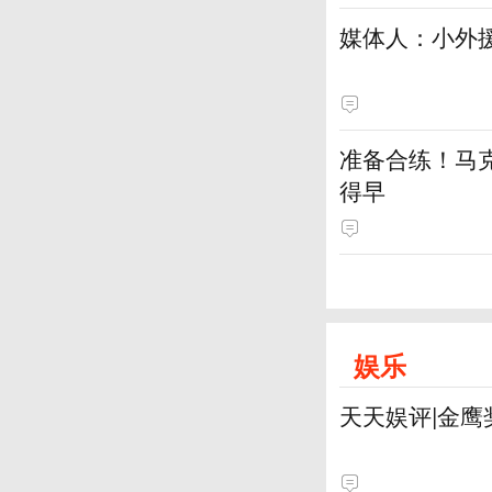
媒体人：小外援
准备合练！马
得早
娱乐
天天娱评|金