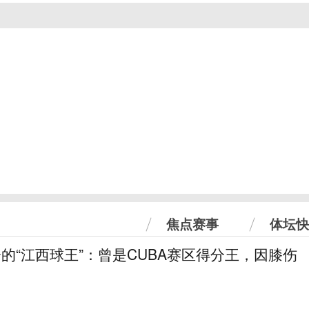
焦点赛事
体坛快
分的“江西球王”：曾是CUBA赛区得分王，因膝伤