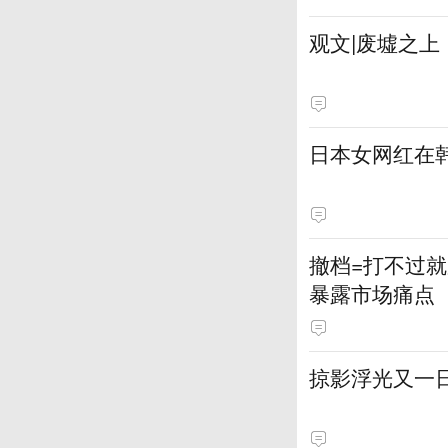
观文|废墟之上
日本女网红在韩
撤档=打不过
暴露市场痛点
掠影浮光又一