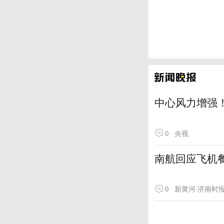
中心风力增强！
0
央视
南航回应飞机
0
新黄河·济南时