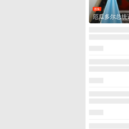
图集
厄瓜多尔总统