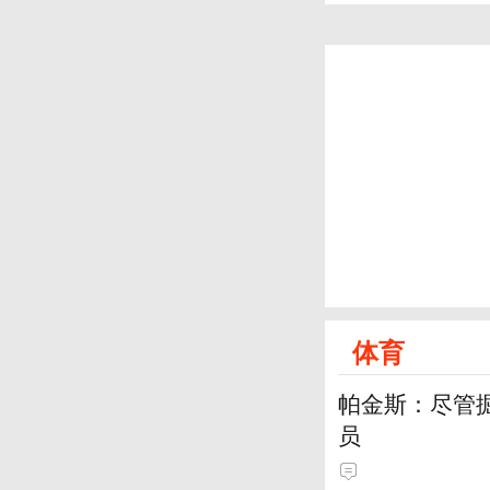
体育
帕金斯：尽管
员