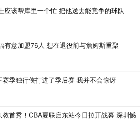
勇士应该帮库里一个忙 把他送去能竞争的球队
福有意加盟76人 想在退役前与詹姆斯重聚
下赛季独行侠打进了季后赛 我并不会惊讶
教首秀！CBA夏联启东站今日拉开战幕 深圳憾