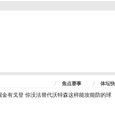
焦点赛事
体坛快
掘金有戈登 你没法替代沃特森这样能攻能防的球