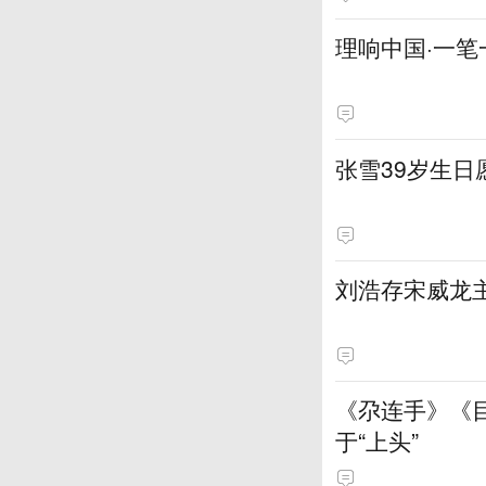
理响中国·一笔
张雪39岁生
刘浩存宋威龙
《尕连手》《
于“上头”