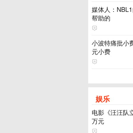
媒体人：NBL
帮助的
小波特痛批小费
元小费
娱乐
电影《汪汪队立
万元