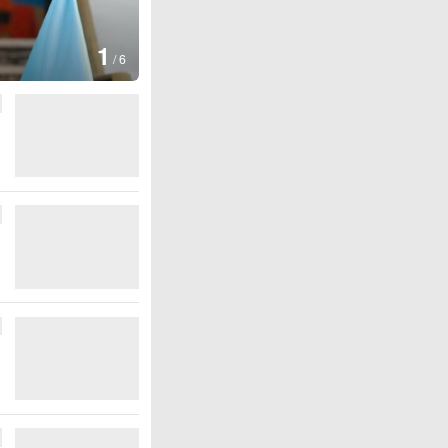
1
/
6