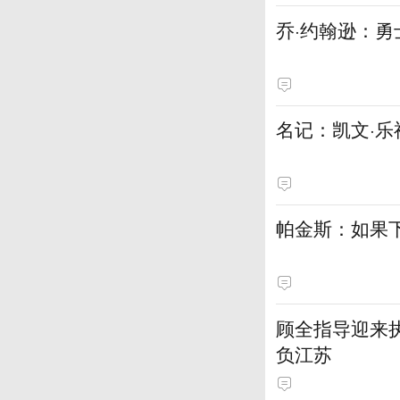
乔·约翰逊：
名记：凯文·乐
帕金斯：如果
顾全指导迎来执
负江苏